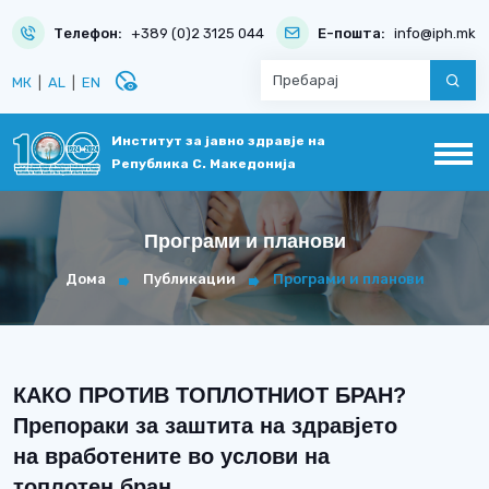
Телефон:
+389 (0)2 3125 044
Е-пошта:
info@iph.mk
disabled_visible
МК
|
AL
|
EN
Институт за јавно здравје на
Република С. Македонија
Програми и планови
Дома
Публикации
Програми и планови
КАКО ПРОТИВ ТОПЛОТНИОТ БРАН?
Препораки за заштита на здравјето
на вработените во услови на
топлотен бран