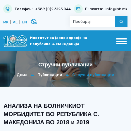
Телефон:
+389 (0)2 3125 044
Е-пошта:
info@iph.mk
disabled_visible
МК
|
AL
|
EN
Институт за јавно здравје на
Република С. Македонија
Стручни публикации
Дома
Публикации
Стручни публикации
АНАЛИЗА НА БОЛНИЧКИОТ
МОРБИДИТЕТ ВО РЕПУБЛИКА С.
МАКЕДОНИЈА ВО 2018 и 2019