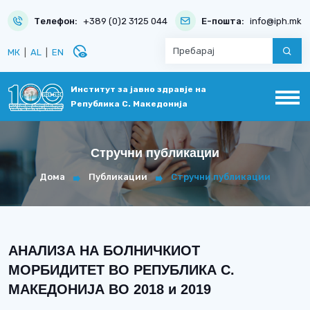
Телефон:
+389 (0)2 3125 044
Е-пошта:
info@iph.mk
disabled_visible
МК
|
AL
|
EN
Институт за јавно здравје на
Република С. Македонија
Стручни публикации
Дома
Публикации
Стручни публикации
АНАЛИЗА НА БОЛНИЧКИОТ
МОРБИДИТЕТ ВО РЕПУБЛИКА С.
МАКЕДОНИЈА ВО 2018 и 2019