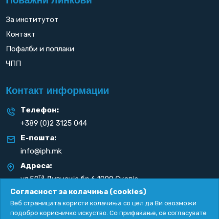
За институтот
Контакт
Пофалби и поплаки
ЧПП
Контакт информации
Телефон:
+389 (0)2 3125 044
Е-пошта:
info@iph.mk
Адреса:
та
ул.50
Дивизија бр.6 1000 Скопје
Република С. Македонија
Согласност за колачиња (cookies)
Веб страницата користи колачиња со цел да Ви овозможи
подобро корисничко искуство. Со прифаќање, се согласувате