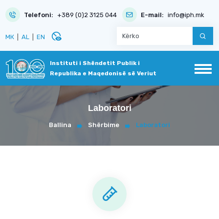
Telefoni:
+389 (0)2 3125 044
E-mail:
info@iph.mk
disabled_visible
МК
|
AL
|
EN
Instituti i Shëndetit Publik i
Republika e Maqedonisë së Veriut
Laboratori
Ballina
Shërbime
Laboratori