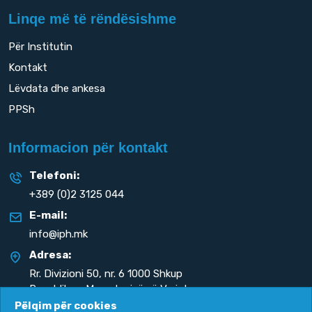
Linqe më të rëndësishme
Për Institutin
Kontakt
Lëvdata dhe ankesa
PPSh
Informacion për kontakt
Telefoni:
+389 (0)2 3125 044
E-mail:
info@iph.mk
Adresa:
Rr. Divizioni 50,
nr. 6 1000 Shkup
Republika e Maqedonisë së Veriut
Pëlqim për cookies