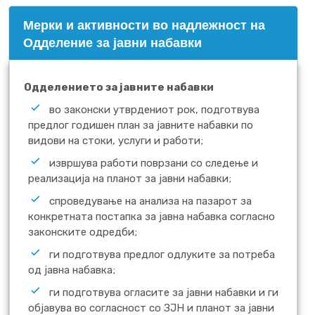
Mерки и активности во надлежност на
Одделение за јавни набавки
Одделението за јавните набавки
во законски утврдениот рок, подготвува
предлог годишен план за јавните набавки по
видови на стоки, услуги и работи;
извршува работи поврзани со следење и
реализација на планот за јавни набавки;
спроведување на анализа на пазарот за
конкретната постапка за јавна набавка согласно
законските одредби;
ги подготвува предлог одлуките за потреба
од јавна набавка;
ги подготвува огласите за јавни набавки и ги
објавува во согласност со ЗЈН и планот за јавни