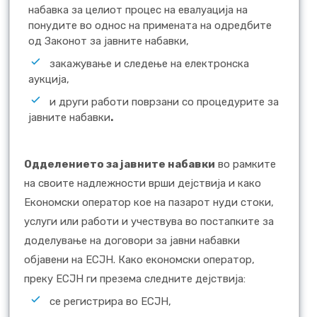
набавка за целиот процес на евалуација на
понудите во однос на примената на одредбите
од Законот за јавните набавки,
закажување и следење на електронска
аукција,
и други работи поврзани со процедурите за
јавните набавки
.
Одделението за јавните набавки
во рамките
на своите надлежности врши дејствија и како
Економски оператор кое на пазарот нуди стоки,
услуги или работи и учествува во постапките за
доделување на договори за јавни набавки
објавени на ЕСЈН. Како економски оператор,
преку ЕСЈН ги презема следните дејствија:
се регистрира во ЕСЈН,