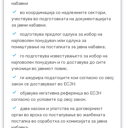
набавки
во координација со надлежните сектори,
учествува во подготовката на документацијата
за јавни набавки;
подготвува предлог одлука за избор на
најповолен понудувач или одлука за
поништување на постапката за јавна набавка;
го подготвува известувањето за избор на
најповолен понудувач и го доставува до сите
учесници во јавниот повик;
ги ажурира податоците кои согласно со овој
закон се доставуваат во ЕСЈН;
објавува негативна референца во ЕСЈН
согласно со условите од овој закон;
дава насоки и упатства на договорниот
орган во врска со постапување во жалбената
постапка во соработка со комисијата за јавна
набавка;