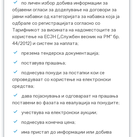
по личен избор добива информации за
објавени огласи за доделување на договори за
јавни набавки од категоријата за набавка која ја
одбрале со регистрацијата согласно со
Тарифникот за висината на надоместоците за
користење на ЕСЈН („Службен весник на РМ“ бр.
44/2012) и систем за наплата;
презема тендерска документација;
поставува прашања;
поднесува понуди за постапки кои се
спроведуваат со користење на електронски
средства;
дава појаснувања и одговараат на прашања
поставени во фазата на евалуација на понудите;
учествува на електронски аукции;
поднесува конечна цена;
има пристап до информации или добива