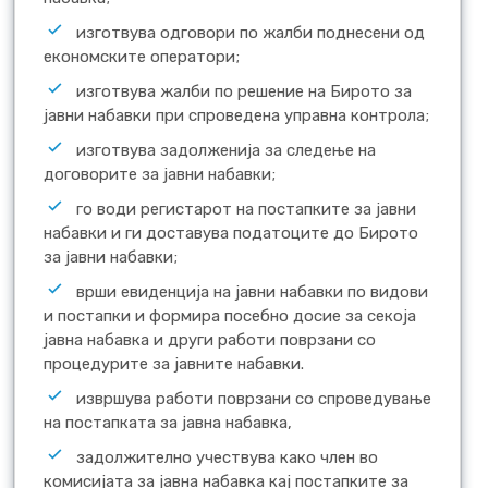
изготвува одговори по жалби поднесени од
економските оператори;
изготвува жалби по решение на Бирото за
јавни набавки при спроведена управна контрола;
изготвува задолженија за следење на
договорите за јавни набавки;
го води регистарот на постапките за јавни
набавки и ги доставува податоците до Бирото
за јавни набавки;
врши евиденција на јавни набавки по видови
и постапки и формира посебно досие за секоја
јавна набавка и други работи поврзани со
процедурите за јавните набавки.
извршува работи поврзани со спроведување
на постапката за јавна набавка,
задолжително учествува како член во
комисијата за јавна набавка кај постапките за