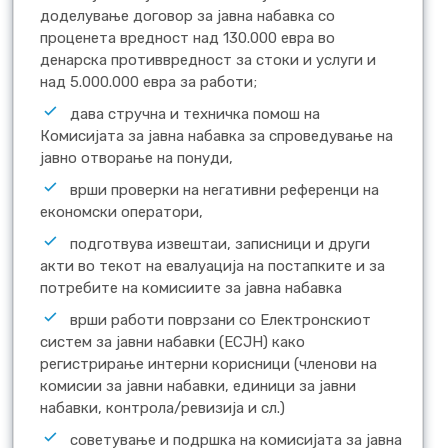
доделување договор за јавна набавка со
проценета вредност над 130.000 евра во
денарска противвредност за стоки и услуги и
над 5.000.000 евра за работи;
дава стручна и техничка помош на
Комисијата за јавна набавка за спроведување на
јавно отворање на понуди,
врши проверки на негативни референци на
економски оператори,
подготвува извештаи, записници и други
акти во текот на евалуација на постапките и за
потребите на комисиите за јавна набавка
врши работи поврзани со Електронскиот
систем за јавни набавки (ЕСЈН) како
регистрирање интерни корисници (членови на
комисии за јавни набавки, единици за јавни
набавки, контрола/ревизија и сл.)
советување и подршка на комисијата за јавна