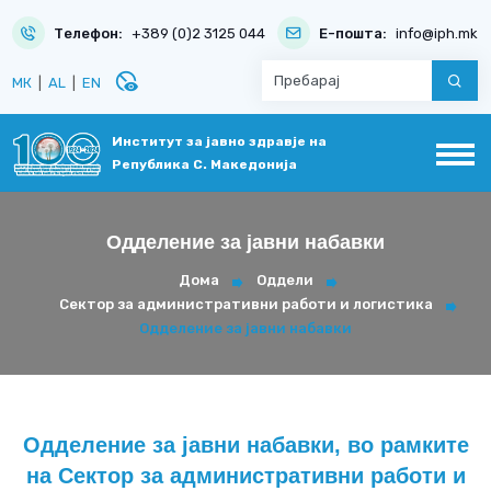
Телефон:
+389 (0)2 3125 044
Е-пошта:
info@iph.mk
disabled_visible
МК
|
AL
|
EN
Институт за јавно здравје на
Република С. Македонија
Одделение за јавни набавки
Дома
Оддели
Сектор за административни работи и логистика
Одделение за јавни набавки
Одделение за јавни набавки, во рамките
на Сектор за административни работи и