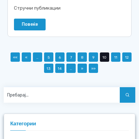
Стручни публикации
Повеќе
««
«
…
5
6
7
8
9
10
11
12
13
14
…
»
»»
Категории