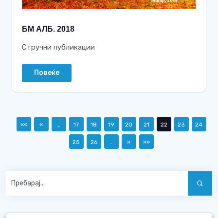
БМ АЛБ. 2018
Стручни публикации
Повеќе
««
«
…
17
18
19
20
21
22
23
24
25
26
…
»
»»