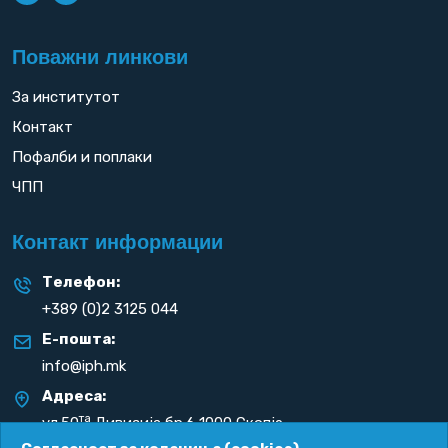
Поважни линкови
За институтот
Контакт
Пофалби и поплаки
ЧПП
Контакт информации
Телефон:
+389 (0)2 3125 044
Е-пошта:
info@iph.mk
Адреса:
та
ул.50
Дивизија бр.6 1000 Скопје
Република С. Македонија