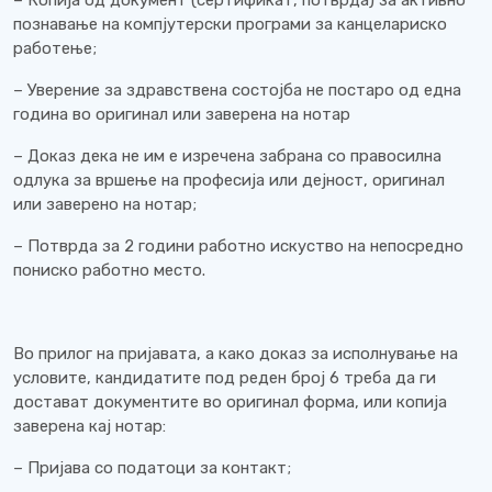
– Копија од документ (сертификат, потврда) за активно
познавање на компјутерски програми за канцелариско
работење;
– Уверение за здравствена состојба не постаро од една
година во оригинал или заверена на нотар
– Доказ дека не им е изречена забрана со правосилна
одлука за вршење на професија или дејност, оригинал
или заверено на нотар;
– Потврда за 2 години работно искуство на непосредно
пониско работно место.
Во прилог на пријавата, а како доказ за исполнување на
условите, кандидатите под реден број 6 треба да ги
достават документите во оригинал форма, или копија
заверена кај нотар:
– Пријава со податоци за контакт;