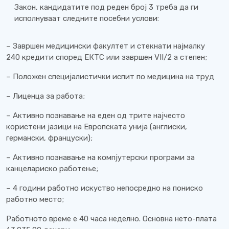
Закон, кандидатите под реден број 3 треба да ги
исполнуваат следните посебни услови:
– Завршен медицински факултет и стекнати најмалку
240 кредити според ЕКТС или завршен VII/2 а степен;
– Положен специјалистички испит по медицина на труд
– Лиценца за работа;
– Активно познавање на еден од трите најчесто
користени јазици на Европската унија (англиски,
германски, француски);
– Активно познавање на компјутерски програми за
канцелариско работење;
– 4 години работно искуство непосредно на пониско
работно место;
Работното време е 40 часа неделно. Основна нето-плата