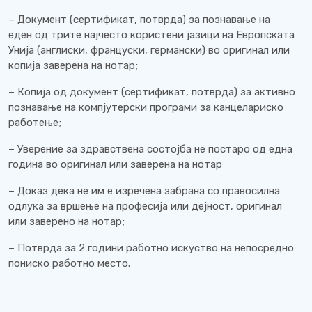
– Документ (сертификат, потврда) за познавање на
еден од трите најчесто користени јазици на Европската
Унија (англиски, француски, германски) во оригинал или
копија заверена на нотар;
– Копија од документ (сертификат, потврда) за активно
познавање на компјутерски програми за канцелариско
работење;
– Уверение за здравствена состојба не постаро од една
година во оригинал или заверена на нотар
– Доказ дека не им е изречена забрана со правосилна
одлука за вршење на професија или дејност, оригинал
или заверено на нотар;
– Потврда за 2 години работно искуство на непосредно
пониско работно место.