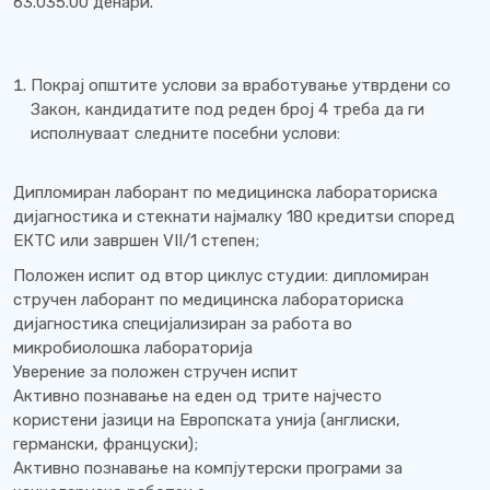
63.035.00 денари.
Покрај општите услови за вработување утврдени со
Закон, кандидатите под реден број 4 треба да ги
исполнуваат следните посебни услови:
Дипломиран лаборант по медицинска лабораториска
дијагностика и стекнати најмалку 180 кредитѕи според
ЕКТС или завршен VII/1 степен;
Положен испит од втор циклус студии: дипломиран
стручен лаборант по медицинска лабораториска
дијагностика специјализиран за работа во
микробиолошка лабораторија
Уверение за положен стручен испит
Активно познавање на еден од трите најчесто
користени јазици на Европската унија (англиски,
германски, француски);
Активно познавање на компјутерски програми за