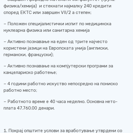
физика/хемија) и стекнати најмалку 240 кредити
според ЕКТС или завршен VII/2 а степен;
– Положен специјалистички испит по медицинска
нуклеарна физика или санитарна хемија
– Активно познавање на еден од трите најчесто
користени јазици на Европската унија (англиски,
германски, француски);
– Активно познавање на компјутерски програми за
канцелариско работење;
– 4 години работно искуство непосредно на пониско
работно место;
– Работното време е 40 часа неделно. Основна нето-
плата 47.760.00 денари.
Покрај општите услови за вработување утврдени со