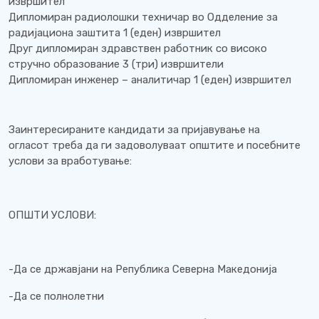
извршител
Дипломиран радиолошки техничар во Одделение за
радијациона заштита 1 (еден) извршител
Друг дипломиран здравствен работник со високо
стручно образование 3 (три) извршители
Дипломиран инженер – аналитичар 1 (еден) извршител
Заинтересираните кандидати за пријавување на
огласот треба да ги задоволуваат општите и посебните
услови за вработување:
ОПШТИ УСЛОВИ:
-Да се државјани на Република Северна Македонија
-Да се полнолетни