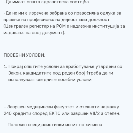
-Да имаат општа здравствена состојба
-Да не им е изречена забрана со правосилна одлука за
вршење на професионална дејност или должност
(Централен регистар на РСМ е надлежна институција за
издавање на овој документ).
ПОСЕБНИ УСЛОВИ:
Покрај општите услови за вработување утврдени со
Закон, кандидатите под реден број 1треба да ги
исполнуваат следните посебни услови:
– Завршен медицински факултет и стекнати најмалку
240 кредити според ЕКТС или завршен VII/2 а степен;
– Положен специјалистички испит по хигиена