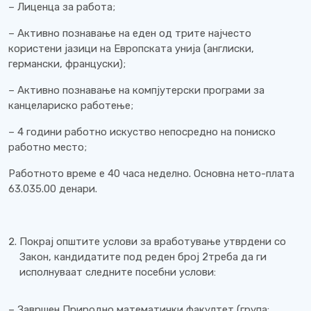
– Лиценца за работа;
– Активно познавање на еден од трите најчесто
користени јазици на Европската унија (англиски,
германски, француски);
– Активно познавање на компјутерски програми за
канцелариско работење;
– 4 години работно искуство непосредно на пониско
работно место;
Работното време е 40 часа неделно. Основна нето-плата
63.035.00 денари.
Покрај општите услови за вработување утврдени со
Закон, кандидатите под реден број 2треба да ги
исполнуваат следните посебни услови:
– Завршен Природно математички факултет (група: