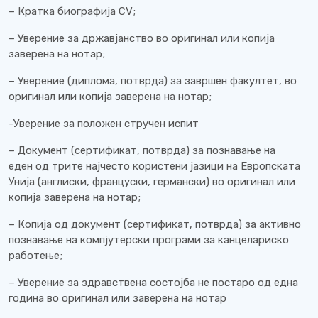
– Кратка биографија CV;
– Уверение за државјанство во оригинал или копија
заверена на нотар;
– Уверение (диплома, потврда) за завршен факултет, во
оригинал или копија заверена на нотар;
-Уверение за положен стручен испит
– Документ (сертификат, потврда) за познавање на
еден од трите најчесто користени јазици на Европската
Унија (англиски, француски, германски) во оригинал или
копија заверена на нотар;
– Копија од документ (сертификат, потврда) за активно
познавање на компјутерски програми за канцелариско
работење;
– Уверение за здравствена состојба не постаро од една
година во оригинал или заверена на нотар