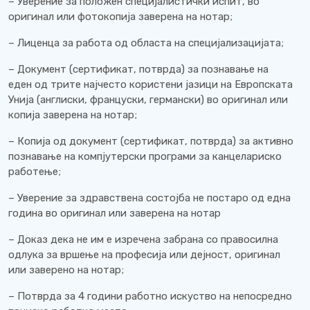
– Уверение за положен специјалистички испит, во
оригинал или фотокопија заверена на нотар;
– Лиценца за работа од областа на специјализацијата;
– Документ (сертификат, потврда) за познавање на
еден од трите најчесто користени јазици на Европската
Унија (англиски, француски, германски) во оригинал или
копија заверена на нотар;
– Копија од документ (сертификат, потврда) за активно
познавање на компјутерски програми за канцелариско
работење;
– Уверение за здравствена состојба не постаро од една
година во оригинал или заверена на нотар
– Доказ дека не им е изречена забрана со правосилна
одлука за вршење на професија или дејност, оригинал
или заверено на нотар;
– Потврда за 4 години работно искуство на непосредно