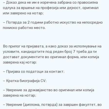
– Доказ дека не им е изречена забрана со правосилна
одлука за вршење на професија или дејност, оригинал
или заверено на нотар;
– Потврда за 2 години работно искуство на непосредно
пониско работно место.
Во прилог на пријавата, а како доказ за исполнување на
условите, кандидатите под реден број 7 треба да ги
достават документите во оригинал форма, или копија
заверена кај нотар:
– Пријава со податоци за контакт;
– Кратка биографија CV;
– Уверение за државјанство во оригинал или копија
заверена на нотар;
– Уверение (диплома, потврда) за завршен факултет, во