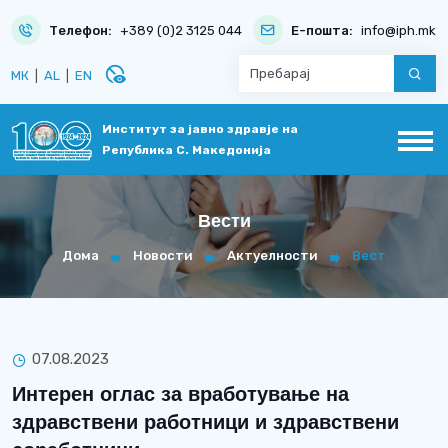
Телефон:
+389 (0)2 3125 044
Е-пошта:
info@iph.mk
disabled_visible
МК
|
AL
|
EN
Институт за јавно здравје на
Република С. Македонија
Вести
Дома
Новости
Актуелности
Вест
07.08.2023
Интерен оглас за вработување на
здравствени работници и здравствени