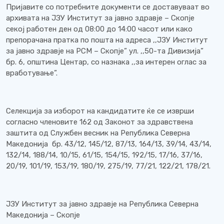
Пријавите со потребните документи се доставуваат во
архивата на ЈЗУ Институт за јавно здравје – Скопје
секој работен ден од 08:00 до 14:00 часот или како
препорачана пратка по пошта на адреса ,,ЈЗУ Институт
за јавно здравје на РСМ – Скопје” ул. ,,50-та Дивизија”
бр. 6, општина Центар, со назнака ,,за интерен оглас за
вработување”.
Селекција за изборот на кандидатите ќе се изврши
согласно членовите 162 од Законот за здравствена
заштита од Службен весник на Република Северна
Македонија бр. 43/12, 145/12, 87/13, 164/13, 39/14, 43/14,
132/14, 188/14, 10/15, 61/15, 154/15, 192/15, 17/16, 37/16,
20/19, 101/19, 153/19, 180/19, 275/19, 77/21, 122/21, 178/21.
ЈЗУ Институт за јавно здравје на Република Северна
Македонија – Скопје