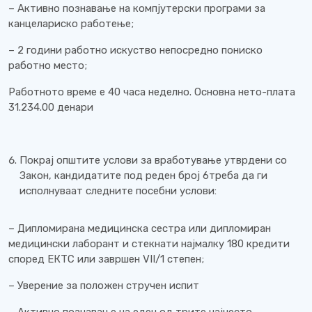
– Активно познавање на компјутерски програми за
канцелариско работење;
– 2 години работно искуство непосредно пониско
работно место;
Работното време е 40 часа неделно. Основна нето-плата
31.234.00 денари
Покрај општите услови за вработување утврдени со
Закон, кандидатите под реден број 6треба да ги
исполнуваат следните посебни услови:
– Дипломирана медицинска сестра или дипломиран
медицински лаборант и стекнати најмалку 180 кредити
според ЕКТС или завршен VII/1 степен;
– Уверение за положен стручен испит