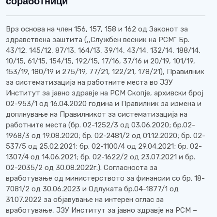
соработници
Врз основа на член 156, 157, 158 и 162 од Законот за
здравствена заштита (,,Службен весник на РСМ” Бр.
43/12, 145/12, 87/13, 164/13, 39/14, 43/14, 132/14, 188/14,
10/15, 61/15, 154/15, 192/15, 17/16, 37/16 и 20/19, 101/19,
153/19, 180/19 и 275/19, 77/21, 122/21, 178/21), Правилник
за систематизација на работните места во ЈЗУ
Институт за јавно здравје на РСМ Скопје, архивски број
02-953/1 од 16.04.2020 година и Правилник за измена и
доплнување на Правилникот за систематизација на
работните места (бр. 02-1252/3 од 03.06.2020; бр.02-
1968/3 од 19.08.2020; бр. 02-2481/2 од 01.12.2020; бр. 02-
537/5 од 25.02.2021; бр. 02-1100/4 од 29.04.2021; бр. 02-
1307/4 од 14.06.2021; бр. 02-1622/2 од 23.07.2021 и бр.
02-2035/2 од 30.08.2022г.). Согласноста за
вработување од министерството за финансии со бр. 18-
7081/2 од 30.06.2023 и Одлуката бр.04-1877/1 од
31.07.2022 за објавување на интерен оглас за
вработување, ЈЗУ Институт за јавно здравје на РСМ –