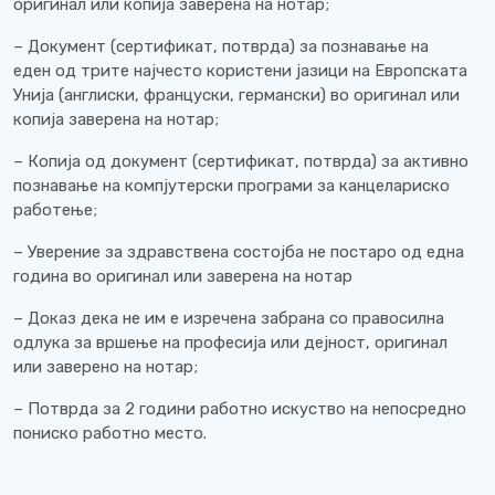
оригинал или копија заверена на нотар;
– Документ (сертификат, потврда) за познавање на
еден од трите најчесто користени јазици на Европската
Унија (англиски, француски, германски) во оригинал или
копија заверена на нотар;
– Копија од документ (сертификат, потврда) за активно
познавање на компјутерски програми за канцелариско
работење;
– Уверение за здравствена состојба не постаро од една
година во оригинал или заверена на нотар
– Доказ дека не им е изречена забрана со правосилна
одлука за вршење на професија или дејност, оригинал
или заверено на нотар;
– Потврда за 2 години работно искуство на непосредно
пониско работно место.