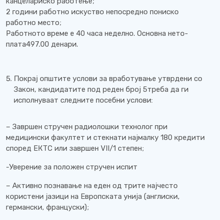
канцелариско работење;
2 години работно искуство непосредно пониско
работно место;
Работното време е 40 часа неделно. Основна нето-
плата497.00 денари.
Покрај општите услови за вработување утврдени со
Закон, кандидатите под реден број 5треба да ги
исполнуваат следните посебни услови:
– Завршен стручен радиолошки технолог при
медицински факултет и стекнати најмалку 180 кредити
според ЕКТС или завршен VII/1 степен;
-Уверение за положен стручен испит
– Активно познавање на еден од трите најчесто
користени јазици на Европската унија (англиски,
германски, француски);