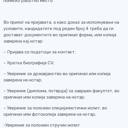
пониско работно место.
Во прилог на пријавата, а како доказ за исполнување на
условите, кандидатите под реден број 4 треба да ги
достават документите во оригинал форма, или копија
заверена кај нотар:
– Пријава со податоци за контакт;
– Кратка биографија CV;
– Уверение за државјанство во оригинал или копија
заверена на нотар;
– Уверение (диплома, потврда) за завршен факултет, во
оригинал или копија заверена на нотар;
– Уверение за положен специјалистички испит, во
оригинал или фотокопија заверена на нотар;
-Уверение за положен стручен испит