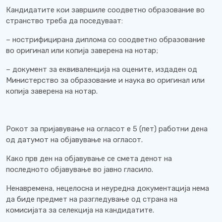
Кандидатите кои завршиле соодветно образование во
странство треба да поседуваат:
– нострифицирана диплома со соодветно образование
во оригинал или копија заверена на нотар;
– документ за еквиваленција на оцените, издаден од
Министерство за образование и наука во оригинал или
копија заверена на нотар.
Рокот за пријавување на огласот е 5 (пет) работни дена
од датумот на објавување на огласот.
Како прв ден на објавување се смета денот на
последното објавување во јавно гласило.
Ненавремена, нецелосна и неуредна документација нема
да биде предмет на разгледување од страна на
комисијата за селекција на кандидатите.