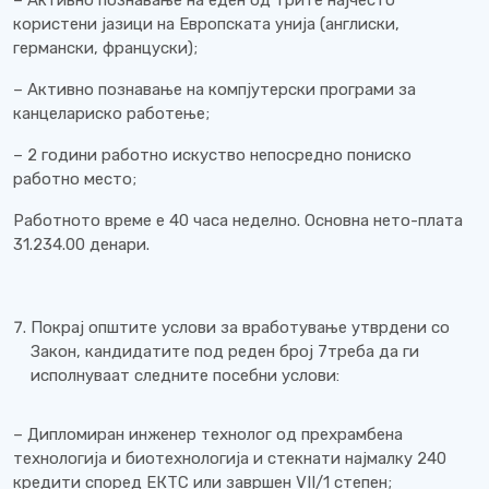
– Активно познавање на еден од трите најчесто
користени јазици на Европската унија (англиски,
германски, француски);
– Активно познавање на компјутерски програми за
канцелариско работење;
– 2 години работно искуство непосредно пониско
работно место;
Работното време е 40 часа неделно. Основна нето-плата
31.234.00 денари.
Покрај општите услови за вработување утврдени со
Закон, кандидатите под реден број 7треба да ги
исполнуваат следните посебни услови:
– Дипломиран инженер технолог од прехрамбена
технологија и биотехнологија и стекнати најмалку 240
кредити според ЕКТС или завршен VII/1 степен;