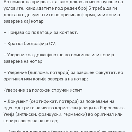
Во прилог на пријавата, а како доказ за исполнување на
условите, кандидатите под реден број 5 треба да ги
достават документите во оригинал форма, или копија
заверена кај нотар:
– Пријава со податоци за контакт;
– Кратка биографија CV;
– Уверение за државјанство во оригинал или копија
заверена на нотар;
– Уверение (диплома, потврда) за завршен факултет, во
оригинал или копија заверена на нотар;
-Уверение за положен стручен испит
– Документ (сертификат, потврда) за познавање на
еден од трите најчесто користени јазици на Европската
Унија (англиски, француски, германски) во оригинал или
копија заверена на нотар;