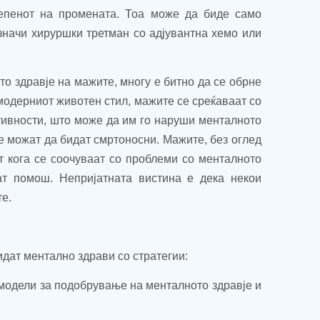
тепенот на промената. Тоа може да биде само
 значи хируршки третман со адјувантна хемо или
о здравје на мажите, многу е битно да се обрне
модерниот животен стил, мажите се среќаваат со
ктивности, што може да им го наруши менталното
е можат да бидат смртоносни. Мажите, без оглед
т кога се соочуваат со проблеми со менталното
т помош. Непријатната вистина е дека некои
е.
дат ментално здрави со стратегии:
 модели за подобрување на менталното здравје и