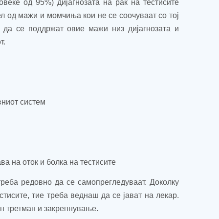
овеќе од 95%) дијагнозата на рак на тестисите
ел од мажи и момчиња кои не се соочуваат со тој
 да се поддржат овие мажи низ дијагнозата и
т.
вниот систем
ва на оток и болка на тестисите
реба редовно да се самопрегледуваат. Доколку
стисите, тие треба веднаш да се јават на лекар.
ен третман и закрепнување.