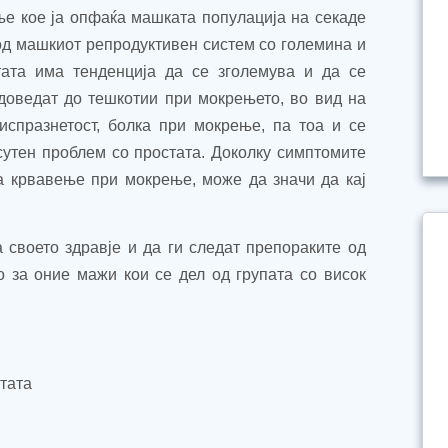
ње кое ја опфаќа машката популација на секаде
 од машкиот репродуктивен систем со големина и
тата има тенденција да се зголемува и да се
оведат до тешкотии при мокрењето, во вид на
испразнетост, болка при мокрење, па тоа и се
сутен проблем со простата. Доколку симптомите
ва крвавење при мокрење, може да значи да кај
 своето здравје и да ги следат препораките од
 за оние мажи кои се дел од групата со висок
стата