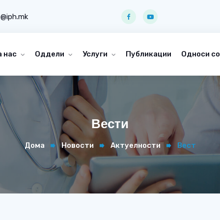
o@iph.mk
а нас
Оддели
Услуги
Публикации
Односи со
Вести
Дома
Новости
Актуелности
Вест