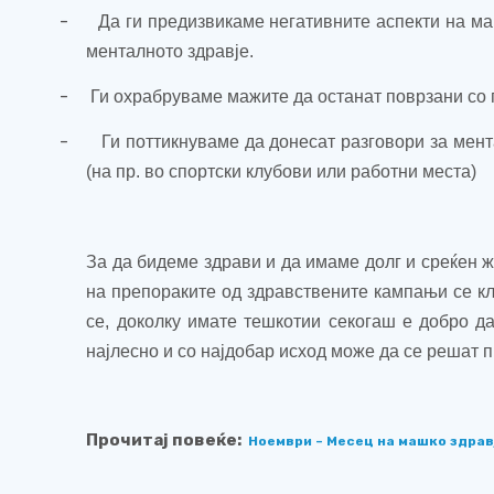
-
Да ги предизвикаме негативните аспекти на ма
менталното здравје.
-
Ги охрабруваме мажите да останат поврзани со 
-
Ги поттикнуваме да донесат разговори за мен
(на пр. во спортски клубови или работни места)
За да бидеме здрави и да имаме долг и среќен ж
на препораките од здравствените кампањи се кл
се, доколку имате тешкотии секогаш е добро д
најлесно и со најдобар исход може да се решат п
Прочитај повеќе:
Ноември – Месец на машко здрав