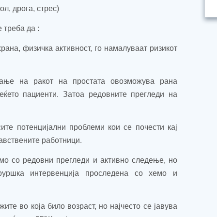
л, дрога, стрес)
 треба да :
рана, физичка активност, го намалуваат ризикот
вање на ракот на простата овозможува рана
еќето пациенти. Затоа редовните прегледи на
сите потенцијални проблеми кои се почести кај
равствените работници
.
мо со редовни прегледи и активно следење, но
руршка интервенција проследена со хемо и
жите во која било возраст, но најчесто се јавува