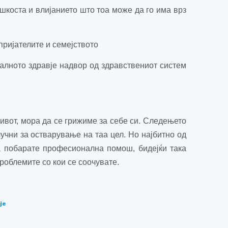
шкоста и влијанието што тоа може да го има врз
пријателите и семејството
талното здравје надвор од здравствениот систем
ивот, мора да се грижиме за себе си. Следењето
учни за остварување на таа цел. Но најбитно од
а побарате професионална помош, бидејќи така
роблемите со кои се соочувате.
је