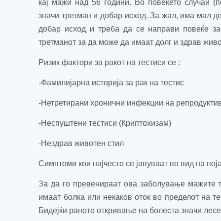
кај мажи над 56 години. Во повеќето случаи (п
значи третман и добар исход. За жал, има мал д
добар исход и треба да се направи повеќе за
третманот за да може да имаат долг и здрав живо
Ризик фактори за ракот на тестиси се :
-Фамилијарна историја за рак на тестис
-Нетретирани хронични инфекции на репродукти
-Неспуштени тестиси (Криптохиз
a
м)
-Нездрав животен стил
Симптоми кои најчесто се јавуваат во вид на поја
За да го превенираат ова заболување мажите т
имаат болка или некаков оток во пределот на те
Бидејќи раното откривање на болеста значи лес