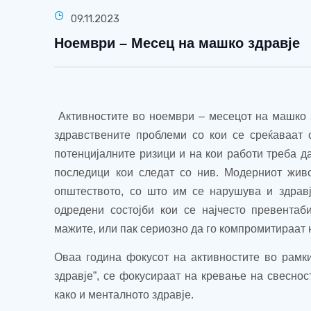
09.11.2023
Ноември – Месец на машко здравје
Активностите во ноември – месецот на машко з
здравствените проблеми со кои се среќаваат с
потенцијалните ризици и на кои работи треба д
последици кои следат со нив. Модерниот живо
општеството, со што им се нарушува и здравј
одредени состојби кои се најчесто превента
мажите, или пак сериозно да го компромитираат 
Оваа година фокусот на активностите во рамк
здравје
”
, се фокусираат на кревање на свесност
како и менталното здравје.