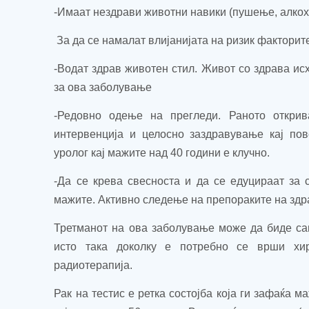
-Имаат нездрави животни навики (пушење, алкохо
За да се намалат влијанијата на ризик факторите
-Водат здрав животен стил. Живот со здрава исх
за ова заболување
-Редовно одење на прегледи. Раното откри
интервенција и целосно заздравување кај пов
уролог кај мажите над 40 години е клучно.
-Да се крева свесноста и да се едуцираат за 
мажите. Активно следење на препораките на зд
Третманот на ова заболување може да биде са
исто така доколку е потребно се врши хи
радиотерапија.
Рак на тестис е ретка состојба која ги зафаќа ма