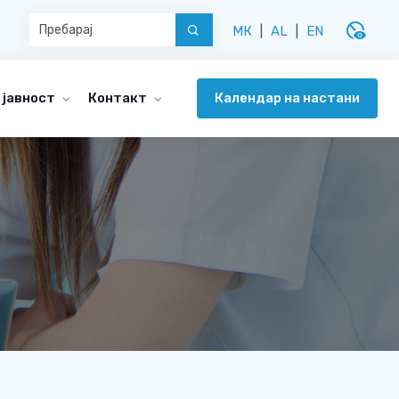
disabled_visible
МК
|
AL
|
EN
Календар на настани
 јавност
Контакт