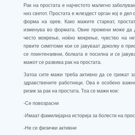
Рак на простата е најчестото малигно заболува
низ светот.
Простата е жлездест орган кој е дел
форма на орев. Како мажите стареат, проста
изменува во формата. Овие промени може да д
често мокрење, ноќно мокрење, чувство на не
првите симптоми кои се јавуваат доколку е при
се поинтензивни, болката е посилна и се јаву
мажот се развива рак на простата.
Затоа сите мажи треба активно да се грижат за
здравствените работници.
Ова е особено важно
ризик за рак на простата. Тоа се мажи кои:
-Се повозрасни
-Имаат фамилијарна историја за болести на про
-Не се физички активни