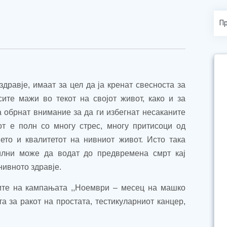
дравје, имаат за цел да ја кренат свесноста за
ите мажи во текот на својот живот, како и за
а обрнат внимание за да ги избегнат несаканите
т е полн со многу стрес, многу притисоци од
ето и квалитетот на нивниот живот. Исто така
билни може да водат до предвремена смрт кај
нивното здравје.
ите на кампањата ,,Ноември – месец на машко
а за ракот на простата, тестикуларниот канцер,