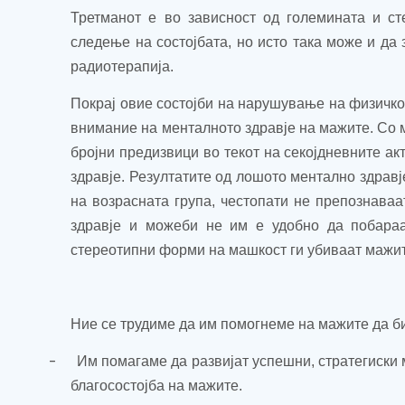
Третманот е во зависност од големината и с
следење на состојбата, но исто така може и да
радиотерапија.
Покрај овие состојби на нарушување на физичкот
внимание на менталното здравје на мажите. Со 
бројни предизвици во текот на секојдневните а
здравје.
Резултатите од лошото ментално здравј
на возрасната група, честопати не препознаваа
здравје и можеби не им е удобно да побараа
стереотипни форми на машкост ги убиваат мажит
Ние се трудиме да им помогнеме на мажите да би
-
Им помагаме да развијат успешни, стратегиски
благосостојба на мажите.