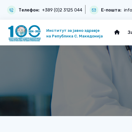
Телефон:
+389 (0)2 3125 044
Е-пошта:
inf
Институт за јавно здравје
З
на Република С. Македонија