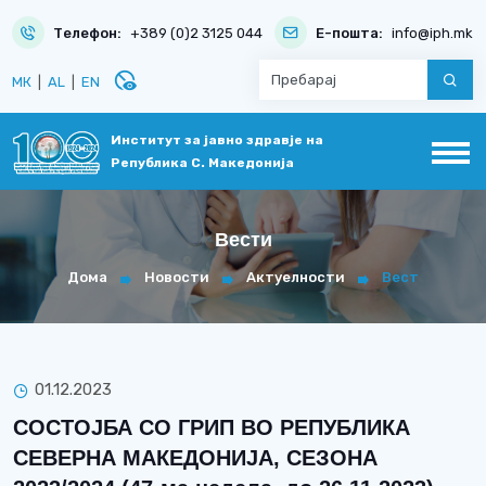
Телефон:
+389 (0)2 3125 044
Е-пошта:
info@iph.mk
disabled_visible
МК
|
AL
|
EN
Институт за јавно здравје на
Република С. Македонија
Вести
Дома
Новости
Актуелности
Вест
01.12.2023
СОСТОЈБА СО ГРИП ВО РЕПУБЛИКА
СЕВЕРНА МАКЕДОНИЈА, СЕЗОНА