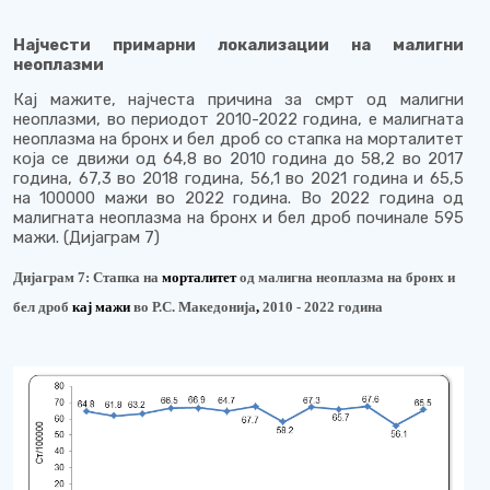
Најчести примарни локализации на малигни
неоплазми
Кај мажите, најчеста причина за смрт
од малигни
неоплазми,
во периодот 2010-2022 година, е малигната
неоплазма на бронх и бел дроб со стапка на морталитет
која се движи од 64,8 во 2010 година до 58,2 во 2017
година, 67,3
во 2018 година, 56,1
во 2021 година и 65,5
на 100000 мажи во 2022 година. Во 2022 година од
малигната неоплазма на бронх и бел дроб починале 595
мажи.
(Дијаграм
7
)
Дијаграм 7:
Стапка на
м
орталитет
од малигна неоплазма на бронх и
бел дроб
кај мажи
во Р.С. Македонија
,
2010 - 202
2
година