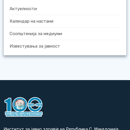
Актуелности
Календар на настани
Соопштенија за медиуми
Известувања за јавност
Институт за јавно здравје на Република С. Македонија