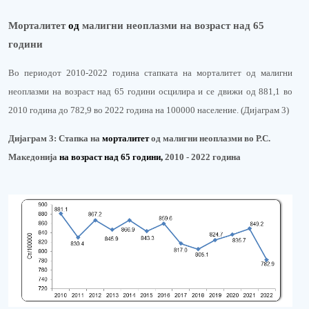
Морталитет
од
малигни неоплазми на возраст над 65
години
Во периодот 2010-20
22
година стапката на морталитет од малигни
неоплазми на возраст над 65 години осцилира и се движи од 881,1 во
2010 година до
782,9
во 202
2
година
на 100000 население. (Дијаграм 3)
Дијаграм 3:
Стапка на
м
орталитет
од малигни неоплазми во Р.С.
Македонија
на возраст над 65 години
,
2010 - 202
2
година