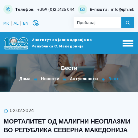
Телефон:
+389 (0)2 3125 044
Е-пошта:
info@iph.mk
disabled_visible
МК
|
AL
|
EN
Институт за јавно здравје на
Република С. Македонија
Вести
Дома
Новости
Актуелности
Вест
02.02.2024
МОРТАЛИТЕТ ОД МАЛИГНИ НЕОПЛАЗМИ
ВО РЕПУБЛИКА СЕВЕРНА МАКЕДОНИЈА