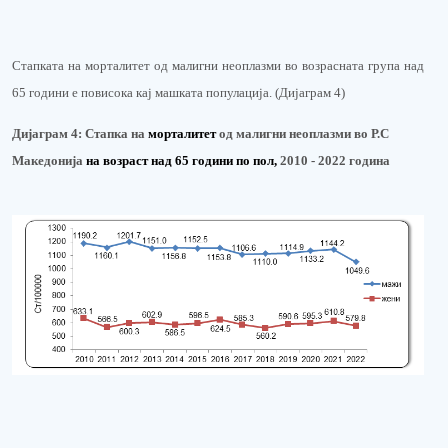
Стапката на морталитет од малигни неоплазми во возрасната група над
65 години е повисока кај машката популација. (Дијаграм 4)
Дијаграм 4:
Стапка на
м
орталитет
од малигни неоплазми во Р.С
Македонија
на возраст над 65 години по пол
,
2010 - 202
2
година