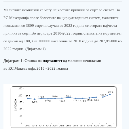
Малигните неоплазми се меѓу најчестите причини за смрт во светот. Во
Р.С.Македонија после болестите на циркулаторниот систем, малигните
неоплазми со 3809 смртни случаи во 2022 година се втората најчеста
причина за смрт. Во периодот 2010-202
2
година стапката на морталитет
се движи од 180
,
3 на 100000 население во 2010 година до
207,9
%000 во
202
2
година. (Дијаграм 1)
Дијаграм 1:
Стапка на
м
орталитет
од малигни неоплазми
во
Р.С.Македонија, 2010 - 202
2
година