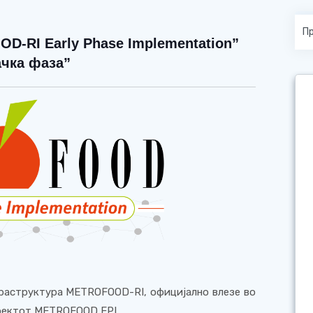
D-RI Early Phase Implementation”
чка фаза”
раструктура
METROFOOD-RI
, официјално влезе во
роектот
METROFOOD
EPI.