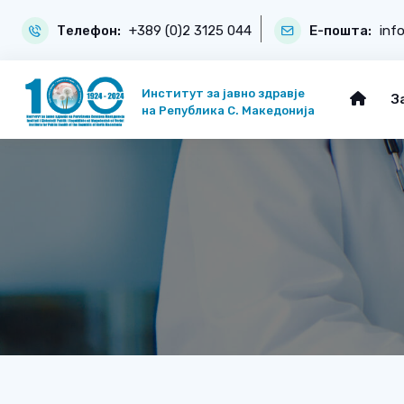
Телефон:
+389 (0)2 3125 044
Е-пошта:
inf
Институт за јавно здравје
З
на Република С. Македонија