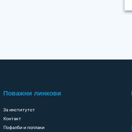
Поважни линкови
За институтот
Контакт
Пофалби и поплаки