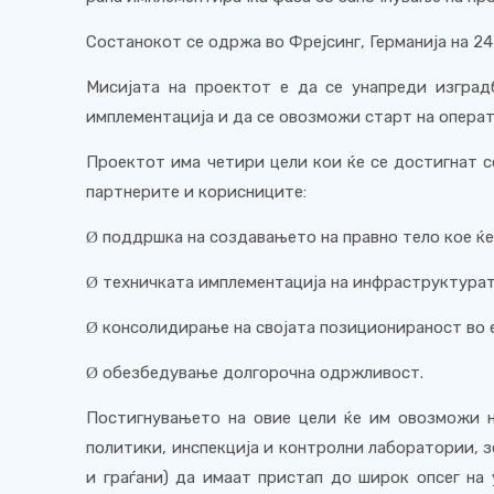
Состанокот се одржа во Фрејсинг, Германија на 24
Мисијата на проектот е да се унапреди изград
имплементација и да се овозможи старт на операт
Проектот има четири цели кои ќе се достигнат с
партнерите и корисниците:
поддршка на создавањето на правно тело кое ќ
Ø
техничката имплементација на инфраструктурат
Ø
консолидирање на својата позиционираност во 
Ø
обезбедување долгорочна одржливост.
Ø
Постигнувањето на овие цели ќе им овозможи н
политики, инспекција и контролни лаборатории, 
и граѓани) да имаат пристап до широк опсег на 