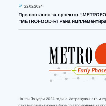
22.02.2024
Прв состанок за проектот “METROFOO
“METROFOOD-RI Рана имплементира
На 1ви Јануари 2024 година Истражувачката инф
рана имплементирачка фаза со започнување на п