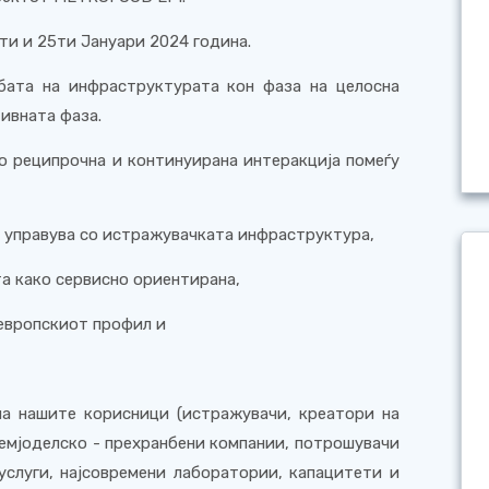
ти и 25ти Јануари 2024 година.
бата на инфраструктурата кон фаза на целосна
ивната фаза.
о реципрочна и континуирана интеракција помеѓу
е управува со истражувачката инфраструктура,
а како сервисно ориентирана,
европскиот профил и
а нашите корисници (истражувачи, креатори на
земјоделско - прехранбени компании, потрошувачи
услуги, најсовремени лаборатории, капацитети и