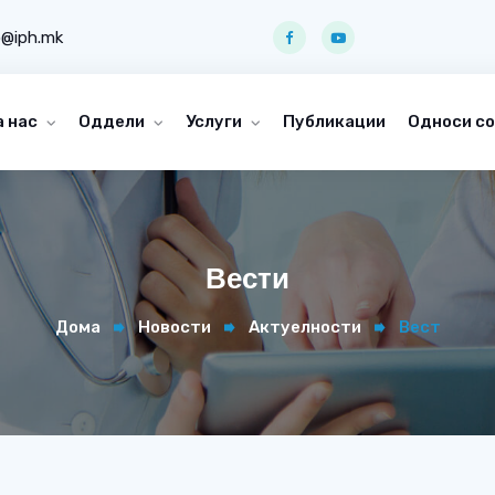
o@iph.mk
а нас
Оддели
Услуги
Публикации
Односи со
Вести
Дома
Новости
Актуелности
Вест