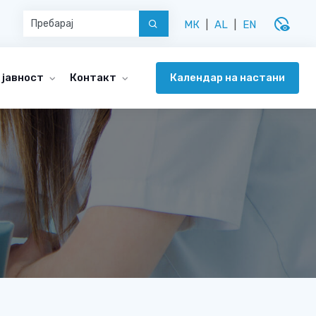
disabled_visible
МК
|
AL
|
EN
Календар на настани
 јавност
Контакт