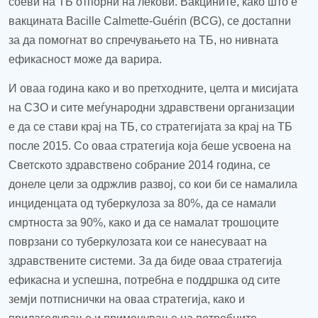
соеви на ТБ отпорни на лекови. Вакцините, како што е
вакцината Bacille Calmette-Guérin (BCG), се достапни
за да помогнат во спречувањето на ТБ, но нивната
ефикасност може да варира.
И оваа година како и во претходните, целта и мисијата
на СЗО и сите меѓународни здравствени организации
е да се стави крај на ТБ, со стратегијата за крај на ТБ
после 2015. Со оваа стратегија која беше усвоена на
Светското здравствено собрание 2014 година, се
донеле цели за одржлив развој, со кои би се намалила
инциденцата од туберкулоза за 80%, да се намали
смртноста за 90%, како и да се намалат трошоците
поврзани со туберкулозата кои се нанесуваат на
здравствените системи. За да биде оваа стратегија
ефикасна и успешна, потребна е поддршка од сите
земји потписнички на оваа стратегија, како и