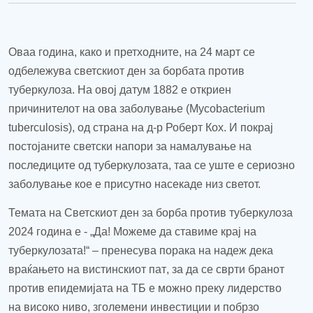
Оваа година, како и претходните, на 24 март се
одбележува светскиот ден за борбата против
туберкулоза. На овој датум 1882 е откриен
причинителот на ова заболување (Mycobacterium
tuberculosis)
,
од страна на д-р Роберт Кох. И покрај
постојаните светски напори за намалување на
последиците од туберкулозата, таа се
уште е сериозно
заболување кое е присутно насекаде низ светот.
Темата на Светскиот ден за борба против
туберкулоза
2024 година
е -
„Да! Можеме да ставиме крај на
туберкулозата!“ – пренесува порака на надеж дека
враќањето на вистинскиот пат
,
за да се сврти бранот
против епидемијата на ТБ е можно преку лидерство
на високо ниво, зголемени инвестиции и побрзо