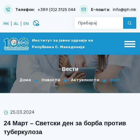
Телефон:
+389 (0)2 3125 044
Е-пошта:
info@iph.mk
disabled_visible
МК
|
AL
|
EN
Институт за јавно здравје на
Република С. Македонија
Вести
Дома
Новости
Актуелности
Вест
25.03.2024
24 Март – Светски ден за борба против
туберкулоза