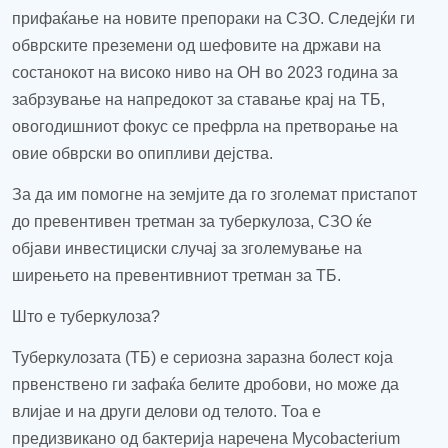
прифаќање на новите препораки на СЗО. Следејќи ги
обврските преземени од шефовите на држави на
состанокот на високо ниво на ОН во 2023 година за
забрзување на напредокот за ставање крај на ТБ,
овогодишниот фокус се префрла на претворање на
овие обврски во опипливи дејства.
За да им помогне на земјите да го зголемат пристапот
до превентивен третман за туберкулоза, СЗО ќе
објави инвестициски случај за зголемување на
ширењето на превентивниот третман за ТБ.
Што е туберкулоза?
Туберкулозата (ТБ) е сериозна заразна болест која
првенствено ги
зафаќа
белите дробови, но може да
влијае и на други делови од телото. Тоа е
предизвикано од бактерија наречена Mycobacterium