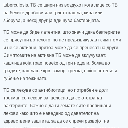
tuberculosis. ТБ се шири низ воздухот кога лице со ТБ
на белите дробови или грлото кашла, кива или
зборува, а некој друг ја вдишува бактеријата.
ТБ може да биде латентна, што значи дека бактериите
се присутни во телото, но не предизвикуваат симптоми
и не се активни
, притоа
може да се пренесат на други.
Симптомите на активна ТБ може да вклучуваат
:
кашлица која трае повеќе од три недели, болка во
градите, кашлање крв, замор, треска, ноќно потење и
губење на тежината.
ТБ се лекува со антибиотици, но потребен е долг
третман со
лекови за
,
целосно да се
отстранат
бактериите
. Важно е да ги земате сите препишани
лекови како што е наведено од давателот на
здравствена заштита
,
за да се спречи развојот на