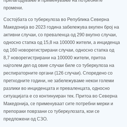
прилагодување и применување на потребните
промени.
Состојбата со туберкулоза во Република Северна
Македонија во 2023 година забележува вкупен број на
активни случаи, со преваленца од 290 вкупно случаи,
односно стапка од 15,8 на 100000 жители, а инциденца
од 160 новорегистрирани случаи, односно стапка од
8,7 новорегистрирани на 100000 жители, притоа
најголем дел од овие случаи биле со туберкулоза на
респираторните органи (126 случаи). Споредено со
претходните години, не забележуваме некои големи
разлики во инциденцата и преваленцата, односно
ситуацијата е со континуиран тек. Притоа во Северна
Македонија, се применуваат сите потребни мерки и
препораки поврзани со туберкулозата, кои се
предложени од СЗО.