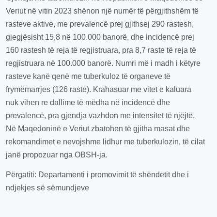
Veriut në vitin 2023 shënon një numër të përgjithshëm të
rasteve aktive, me prevalencë prej gjithsej 290 rastesh,
gjegjësisht 15,8 në 100.000 banorë, dhe incidencë prej
160 rastesh të reja të regjistruara, pra 8,7 raste të reja të
regjistruara në 100.000 banorë. Numri më i madh i këtyre
rasteve kanë qenë me tuberkuloz të organeve të
frymëmarrjes (126 raste). Krahasuar me vitet e kaluara
nuk vihen re dallime të mëdha në incidencë dhe
prevalencë, pra gjendja vazhdon me intensitet të njëjtë.
Në Maqedoninë e Veriut zbatohen të gjitha masat dhe
rekomandimet e nevojshme lidhur me tuberkulozin, të cilat
janë propozuar nga OBSH-ja.
Përgatiti: Departamenti i promovimit të shëndetit dhe i
ndjekjes së sëmundjeve