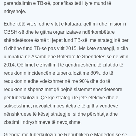
parandalimin e TB-së, por efikasiteti i tyre mund të
ndryshojë.
Edhe këtë vit, si edhe vitet e kaluara, qëllimi dhe misioni i
OBSH-së dhe të gjitha organizatave ndërkombëtare
shëndetësore është t'i jepet fund TB-së, me strategjinë për
t'i dhënë fund TB-së pas vitit 2015. Me këtë strategji, e cila
u miratua në Asamblenë Botërore të Shëndetësisë në vitin
2014, Qëllimet e zhvillimit të qëndrueshëm, të cilat do të
reduktonin incidencën e tuberkulozit me 80%, do të
reduktonin edhe vdekshmërinë me 90% dhe do të
reduktonin shpenzimet që bëjnë sistemet shëndetësore
për tuberkulozin. Që kjo strategji të jetë efektive dhe e
suksesshme, nevojitet mbështetja e të gjitha vendeve
nënshkruese të kësaj strategjie, si dhe përshtatja dhe
zbatimi i ndryshimeve të nevojshme.
Gjendja me tuberkulozin në Republikën e Maqedonisë së