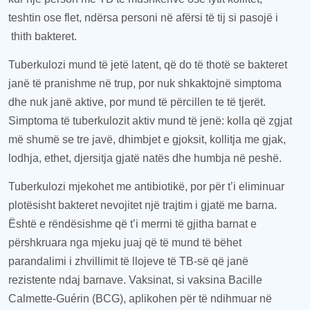
teshtin ose flet, ndërsa personi në afërsi të tij si pasojë i
thith bakteret.
Tuberkulozi mund të jetë latent, që do të thotë se bakteret
janë të pranishme në trup, por nuk shkaktojnë simptoma
dhe nuk janë aktive, por mund të përcillen te të tjerët.
Simptoma të tuberkulozit aktiv mund të jenë: kolla që zgjat
më shumë se tre javë, dhimbjet e gjoksit, kollitja me gjak,
lodhja, ethet, djersitja gjatë natës dhe humbja në peshë.
Tuberkulozi mjekohet me antibiotikë, por për t’i eliminuar
plotësisht bakteret nevojitet një trajtim i gjatë me barna.
Është e rëndësishme që t’i merrni të gjitha barnat e
përshkruara nga mjeku juaj që të mund të bëhet
parandalimi i zhvillimit të llojeve të TB-së që janë
rezistente ndaj barnave. Vaksinat, si vaksina Bacille
Calmette-Guérin (BCG), aplikohen për të ndihmuar në