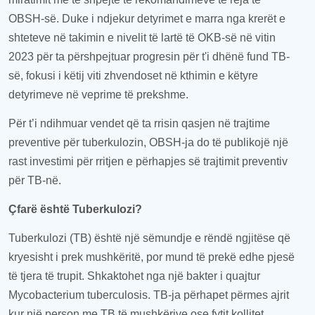
OBSH-së. Duke i ndjekur detyrimet e marra nga krerët e
shteteve në takimin e nivelit të lartë të OKB-së në vitin
2023 për ta përshpejtuar progresin për t'i dhënë fund TB-
së, fokusi i këtij viti zhvendoset në kthimin e këtyre
detyrimeve në veprime të prekshme.
Për t’i ndihmuar vendet që ta rrisin qasjen në trajtime
preventive ​​për tuberkulozin, OBSH-ja do të publikojë një
rast investimi për rritjen e përhapjes së trajtimit preventiv ​​
për TB-në.
Çfarë është Tuberkulozi?
Tuberkulozi (TB) është një sëmundje e rëndë ngjitëse që
kryesisht i prek mushkëritë, por mund të prekë edhe pjesë
të tjera të trupit. Shkaktohet nga një bakter i quajtur
Mycobacterium tuberculosis. TB-ja përhapet përmes ajrit
kur një person me TB të mushkërive ose fytit kollitet,