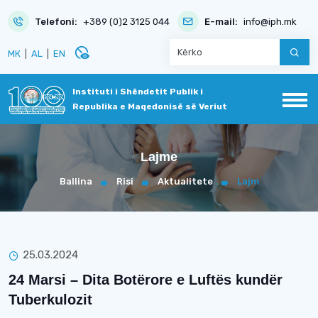
Telefoni:
+389 (0)2 3125 044
E-mail:
info@iph.mk
disabled_visible
МК
|
AL
|
EN
Instituti i Shëndetit Publik i
Republika e Maqedonisë së Veriut
Lajme
Ballina
Risi
Aktualitete
Lajm
25.03.2024
24 Marsi – Dita Botërore e Luftës kundër
Tuberkulozit