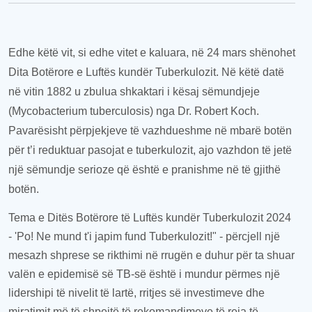
Edhe këtë vit, si edhe vitet e kaluara, në 24 mars shënohet
Dita Botërore e Luftës kundër Tuberkulozit. Në këtë datë
në vitin 1882 u zbulua shkaktari i kësaj sëmundjeje
(Mycobacterium tuberculosis) nga Dr. Robert Koch.
Pavarësisht përpjekjeve të vazhdueshme në mbarë botën
për t’i reduktuar pasojat e tuberkulozit, ajo vazhdon të jetë
një sëmundje serioze që është e pranishme në të gjithë
botën.
Tema e Ditës Botërore të Luftës kundër Tuberkulozit 2024
- 'Po! Ne mund t'i japim fund Tuberkulozit!" - përcjell një
mesazh shprese se rikthimi në rrugën e duhur për ta shuar
valën e epidemisë së TB-së është i mundur përmes një
lidershipi të nivelit të lartë, rritjes së investimeve dhe
miratimit më të shpejtë të rekomandimeve të reja të