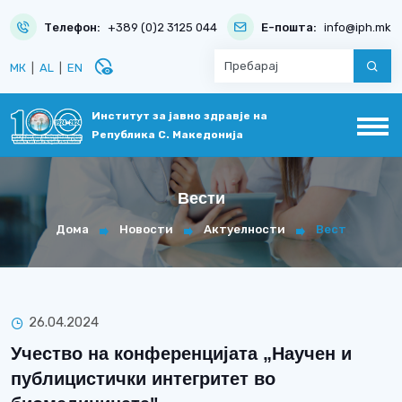
Телефон:
+389 (0)2 3125 044
Е-пошта:
info@iph.mk
disabled_visible
МК
|
AL
|
EN
Институт за јавно здравје на
Република С. Македонија
Вести
Дома
Новости
Актуелности
Вест
26.04.2024
Учество на конференцијата „Научен и
публицистички интегритет во