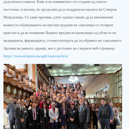
доделената плакета. Како и во изминатите сто години од своето
постоење, и натаму, ќе продолжи да ја поддржува науката во Северна
Македонија. Со оваа прилика, уште еднаш сакаме да ја напоменеме
важноста објавувањето на научни трудови во списанија со отоврен
пристап и да ве повикаме Вашите вредни истражувања од областа на
медицината, фармацијата, стоматологијата да ги објавите во списанието
Архиви на јавното здравје, кое е достапно на следната веб-страница:
https://www.id-press.eu/aph/issue/archive