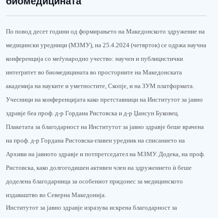
биомедицината"
По повод десет години од формирањето на Македонското здружение на
медицински уредници (МЗМУ), на 25.4.2024 (четврток) се одржа научна
конференција со меѓународно учество: научен и публицистички
интегритет во биомедицината во просториите на Македонската
академија на науките и уметностите, Скопје, и на ЗУМ платформата.
Учесници на конференцијата како претставници на Институтот за јавно
здравје беа проф. д-р Гордана Ристовска и д-р Џансун Буковец.
Плакетата за благодарност на Институтот за јавно здравје беше врачена
на проф. д-р Гордана Ристовска-главен уредник на списанието на
Архиви на јавното здравје и потпретседател на МЗМУ. Додека, на проф.
Ристовска, како долгогодишен активен член на здружението ѝ беше
доделена благодарница за особениот придонес за медицинското
издаваштво во Северна Македонија.
Институтот за јавно здравје изразува искрена благодарност за