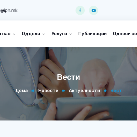
o@iph.mk
а нас
Оддели
Услуги
Публикации
Односи со
Вести
Дома
Новости
Актуелности
Вест