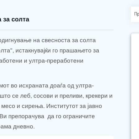
 за солта
дигнување на свесноста за солта
лта", истакнувајќи го прашањето за
работени и ултра-преработени
мот во исхраната доаѓа од ултра-
што се леб, сосови и преливи, крекери и
 месо и сирења. Институтот за јавно
, Ви препорачува
да го о
граничите
рама дневно.