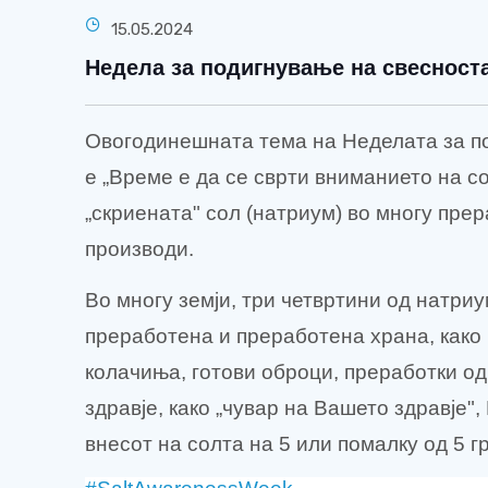
15.05.2024
Недела за подигнување на свесноста
Овогодинешната тема на Неделата за по
е
„Време е да се сврти вниманието на со
„скриената" сол (натриум) во многу пре
производи.
Во многу земји, три четвртини од натриу
преработена
и
преработена храна, како 
колачиња, готови оброци, преработки од
здравје, како „чувар на Вашето здравје"
внесот на солта на 5 или помалку од 5 г