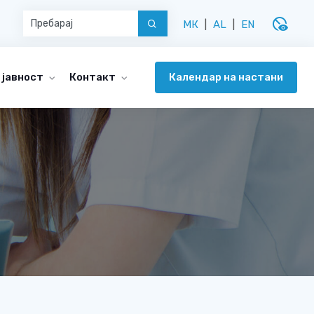
disabled_visible
МК
|
AL
|
EN
Календар на настани
 јавност
Контакт