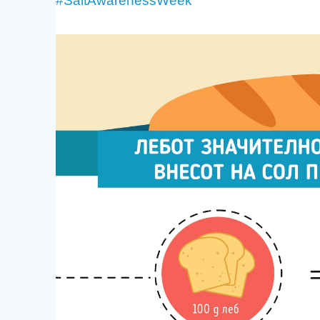
#SaltAwarenessWeek