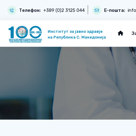
Телефон:
+389 (0)2 3125 044
Е-пошта:
inf
Институт за јавно здравје
З
на Република С. Македонија