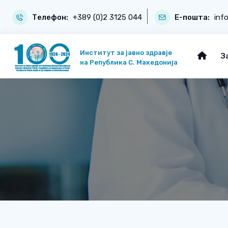
Телефон:
+389 (0)2 3125 044
Е-пошта:
inf
Институт за јавно здравје
З
на Република С. Македонија