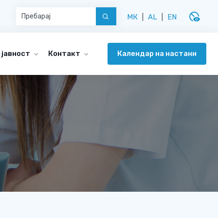
disabled_visible
МК
|
AL
|
EN
Календар на настани
 јавност
Контакт