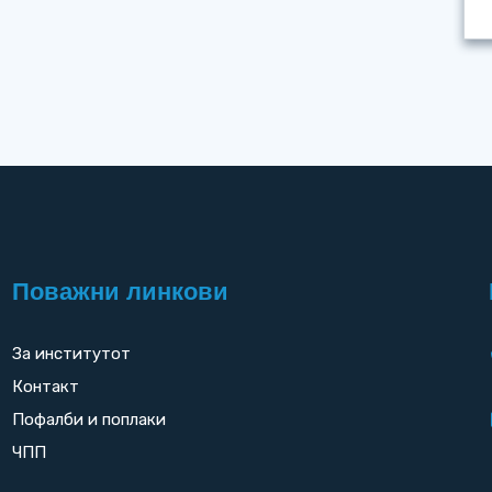
Поважни линкови
За институтот
Контакт
Пофалби и поплаки
ЧПП