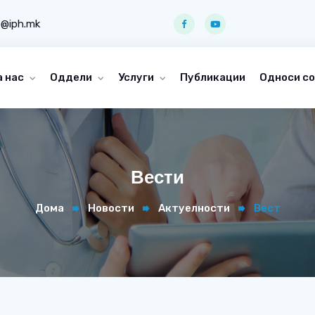
o@iph.mk
а нас
Оддели
Услуги
Публикации
Односи со
Вести
Дома
Новости
Актуелности
Вест