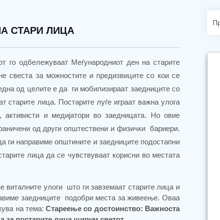
НА СТАРИ ЛИЦА
тот го одбележуваат Меѓународниот ден на старите
не свеста за можностите и предизвиците со кои се
 една од целите е да ги мобилизираат заедниците со
т старите лица. Постарите луѓе играат важна улога
, активисти и медијатори во заедницата. Но овие
граничени од други општествени и физички бариери.
 да ги направиме општините и заедниците подостапни
тарите лица да се чувствуваат корисни во местата
ме виталните улоги
што ги завземаат старите лица и
равиме
заедниците
подобри места за живеење. Оваа
ува на тема:
Стареење со достоинство: Важноста
а за постарите лица ширум светот.