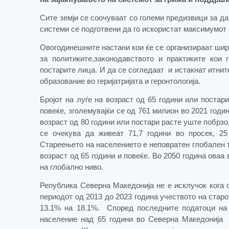
Сите земји се соочуваат со големи предизвици за да
системи се подготвени да го искористат максимумот
Овогодинешните настани кои ќе се организираат шир
за политиките,законодавството и практиките кои 
постарите лица. И да се согледаат
и истакнат итни
образование во геријатријата и геронтологија.
Бројот на луѓе на возраст од 65 години или постар
повеќе, зголемувајќи се од 761 милион во 2021 годин
возраст од 80 години или постари расте уште побрзо
се очекува да живеат 71,7 години во просек, 25
Стареењето на населението е неповратен глобален тр
возраст од 65 години и повеќе. Во 2050 година оваа
на глобално ниво.
Република Северна Македонија не е исклучок кога 
периодот од 2013 до 2023 година учеството на старо
13.1% на 18.1%.
Според последните податоци на 
население над 65 години во Северна Македонија