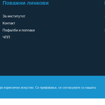
Поважни линкови
За институтот
Контакт
Пофалби и поплаки
ЧПП
ро корисничко искуство. Со прифаќање, се согласувате со нашата
Copyright
2026. All rights reserved by
UNET
.