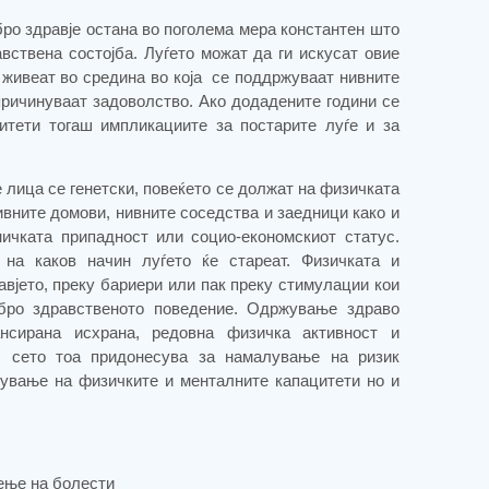
бро здравје остана во поголема мера константен што
вствена состојба. Луѓето можат да ги искусат овие
живеат во средина во која
се поддржуваат нивните
причинуваат задоволство. Ако додадените години се
итети тогаш импликациите за постарите луѓе и за
е лица се генетски, повеќето се должат на физичката
нивните домови, нивните соседства и заедници како и
ничката припадност или социо-економскиот статус.
 на каков начин луѓето ќе стареат. Физичката и
авјето, преку бариери или пак преку стимулации кои
обро здравственото поведение. Одржување здраво
нсирана исхрана, редовна физичка активност и
и, сето тоа придонесува за намалување на ризик
ување на физичките и менталните капацитети но и
ење на болести