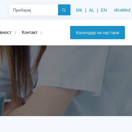
disabled_
МК
|
AL
|
EN
авност
Контакт
Календар на настани