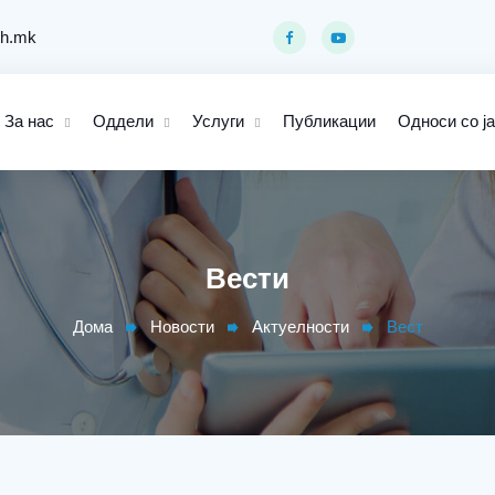
ph.mk
За нас
Оддели
Услуги
Публикации
Односи со ј
Вести
Дома
Новости
Актуелности
Вест