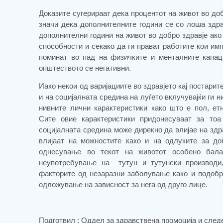
Доказите сугерираат дека процентот на живот во до
значи дека дополнителните години се со лоша здра
дополнителни години на живот во добро здравје ако 
способности и секако да ги прават работите кои им
поминат во пад на физичките и менталните капац
општеството се негативни.
Иако некои од варијациите во здравјето кај постарит
и на социјалната средина на луѓето вклучувајќи ги 
нивните лични карактеристики како што е пол, ет
Сите овие карактеристики придонесуваат за тоа
социјалната средина може дирекно да влијае на здр
влијаат на можностите како и на одлуките за д
однесување во текот на животот особено бала
неупотребување на
тутун и тутунски производ
факторите од незаразни заболување како и подобр
одложување на зависност за нега од друго лице.
Подготвил : Оддел за здравствена промоција и след