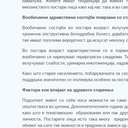
намалува.
Жените имаат тенденција да живеат п
мнозинството постари лица како кај нас така и во св
Вообичаени здравствени состојби поврзани со с
Вообичаени состојби во постара возраст вклучува
хронична опструктивна белодробна болест, дијабете
тие имаат поголема веројатност да искусат неколку 
Во постара возраст карактеристични се и појав
вообичаено се нарекуваат геријатриски синдроми. Т
вклучуваат слабости, уринарна инкотиненција, падов
Како што старее населението, побарувачката за се
поддршка значително се зголемува особено за постар
Фактори кои влијаат на здравото стареење
Подолгиот живот со себе носи можности не само 
општествата во целина. Дополнителелните години да
како што е понатамошно
образование или пак дру
личноста. Постарите лица исто така многу
придон
обемот на сите тие можности и придонеси зависи од е