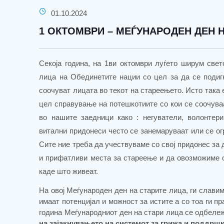
01.10.2024
1 ОКТОМВРИ – МЕЃУНАРОДЕН ДЕН 
Секоја година, на 1ви октомври луѓето ширум све
лица на Обединетите нации со цел за да се подиг
соочуват лицата во текот на стареењето. Исто така
цел справување на потешкотиите со кои се соочуваа
во нашите заедници како : негуватели, волонтери
витални придонеси често се занемаруваат или се о
Сите ние треба да учествуваме со свој придонес за
и прифатливи места за стареење и да овозможиме с
каде што живеат.
На овој Меѓународен ден на старите лица, ги слави
имаат потенцијал и можност за истите
а со тоа ги п
година Меѓународниот ден на стари лица се о
д
бележ
на зајакнувањето на системот за грижа и поддршк