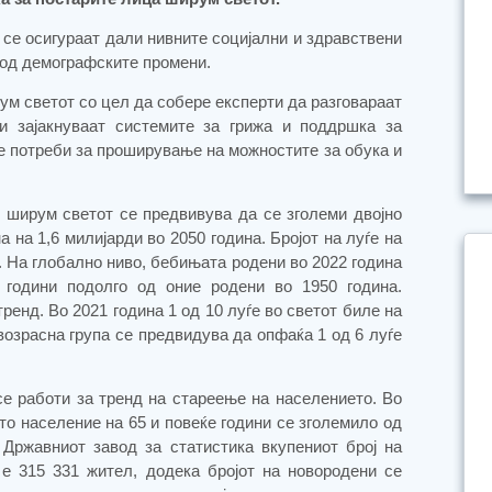
 се осигураат дали нивните социјални и здравствени
 од демографските промени.
ум светот со цел да собере експерти да разговараат
ги зајакнуваат системите за грижа и поддршка за
те потреби за проширување на можностите за обука и
и ширум светот се предвивува да се зголеми двојно
а на 1,6 милијарди во 2050 година. Бројот на луѓе на
. На глобално ниво, бебињата родени во 2022 година
 години подолго од оние родени во 1950 година.
енд. Во 2021 година 1 од 10 луѓе во светот биле на
 возрасна група се предвидува да опфаќа 1 од 6 луѓе
се работи за тренд на стареење на населението. Во
то население на 65 и повеќе години се зголемило од
Државниот завод за статистика вкупениот број на
е 315 331 жител, додека бројот на новородени се