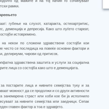
одолго од мажите и на тој начин го сочинуваат
етски рамки.
тареењето
ат: губење на слухот, катаракта, остеоартритис,
с, деменција и депресија. Како што луѓето стареат,
состојби истовремено.
и на некои по сложени здравствени состојби кои
ие често се последица на повеќе основни фактори и
и, делириуми, чирови од притисок.
опфатна здравствена заштита и услуги за социјална
ите лица со состојба како што е деменцијата.
за постарите лица и нивните семејства туку и за
ваат можност да се продолжи и со други активности
га занемарена страст или хоби кое би ја исполнило
есуваат за нивните семејства или заедници. Сепак
ден главен фактор а тоа е здравјето.