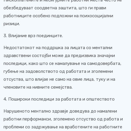
Нископлатените и несигурните работни места често не
обезбедуваат соодветна заштита, што ги прави
работниците особено подложни на психосоцијални
ризици.
3. Влијание врз поединците.
Недостатокот на поддршка за лицата со ментални
здравствени состојби може да предизвика значајни
последици, како што се намалување на самодовербата,
губење на задоволството од работата и зголемени
отсуства, што влијае не само на овие лица, туку и на
членовите на нивните семејства.
4. Пошироки последици за работата и општеството
Нарушеното ментално здравје доведува до намалени
работни перформанси, зголемено отсуство од работа и
проблеми со задржување на вработените на работните