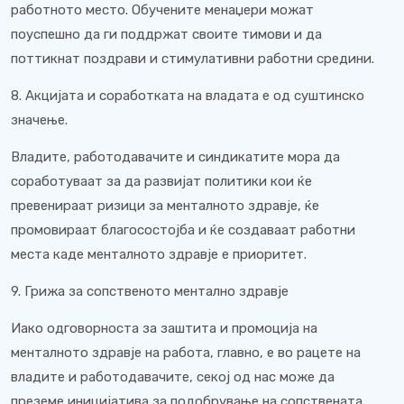
работното место. Обучените менаџери можат
поуспешно да ги поддржат своите тимови и да
поттикнат поздрави и стимулативни работни средини.
8. Акцијата и соработката на владата е од суштинско
значење.
Владите, работодавачите и синдикатите мора да
соработуваат за да развијат политики кои ќе
превенираат ризици за менталното здравје, ќе
промовираат благосостојба и ќе создаваат работни
места каде менталното здравје е приоритет.
9. Грижа за сопственото ментално здравје
Иако одговорноста за заштита и промоција на
менталното здравје на работа, главно, е во рацете на
владите и работодавачите, секој од нас може да
преземе иницијатива за подобрување на сопствената