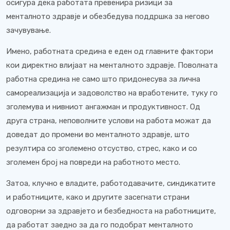
осигура дека работата превенира ризици за
менталното здравје и обезбедува поддршка за негово
зачувување.
Имено, работната средина е еден од главните фактори
кои директно влијаат на менталното здравје. Поволната
работна средина не само што придонесува за лична
самореализација и задоволство на вработените, туку го
зголемува и нивниот ангажман и продуктивност. Од
друга страна, неповолните услови на работа можат да
доведат до промени во менталното здравје, што
резултира со зголемено отсуство, стрес, како и со
зголемен број на повреди на работното место.
Затоа, клучно е владите, работодавачите, синдикатите
и работниците, како и другите засегнати страни
одговорни за здравјето и безбедноста на работниците,
да работат заедно за да го подобрат менталното