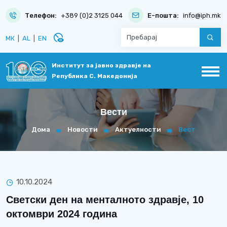
Телефон:
+389 (0)2 3125 044
Е-пошта:
info@iph.mk
disabled_visible
МК
|
AL
|
EN
Институт за јавно здравје на
Република С. Македонија
Вести
Дома
Новости
Актуелности
Вест
10.10.2024
Светски ден на менталното здравје, 10
октомври 2024 година