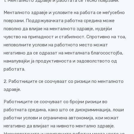
1. Менталното здравје и работата се тесно поврзани.
Менталното здравје и условите на работа се меѓусебно
поврзани. Поддржувачката работна средина може
поволно да влијае на менталното здравје, нудејќи
чувство на припадност и стабилност. Спротивно на тоа,
неповолните услови на работното место можат
негативно да се одразат на менталната благосостојба,
намалувајќи ја продуктивноста и задоволството од
работата.
2. Работниците се соочуваат со ризици по менталното
здравје.
Работниците се соочуваат со бројни ризици во
работната средина, како што се дискриминација, лоши
работни услови и ограничена автономија, кои можат
негативно да влијаат на нивното ментално здравје.