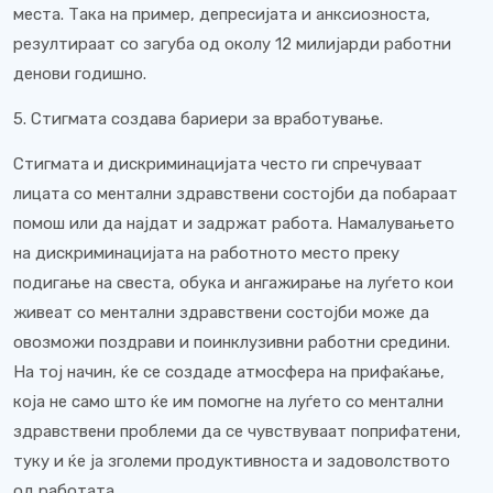
места. Така на пример, депресијата и анксиозноста,
резултираат со загуба од околу 12 милијарди работни
денови годишно.
5. Стигмата создава бариери за вработување.
Стигмата и дискриминацијата често ги спречуваат
лицата со ментални здравствени состојби да побараат
помош или да најдат и задржат работа. Намалувањето
на дискриминацијата на работното место преку
подигање на свеста, обука и ангажирање на луѓето кои
живеат со ментални здравствени состојби може да
овозможи поздрави и поинклузивни работни средини.
На тој начин, ќе се создаде атмосфера на прифаќање,
која не само што ќе им помогне на луѓето со ментални
здравствени проблеми да се чувствуваат поприфатени,
туку и ќе ја зголеми продуктивноста и задоволството
од работата.