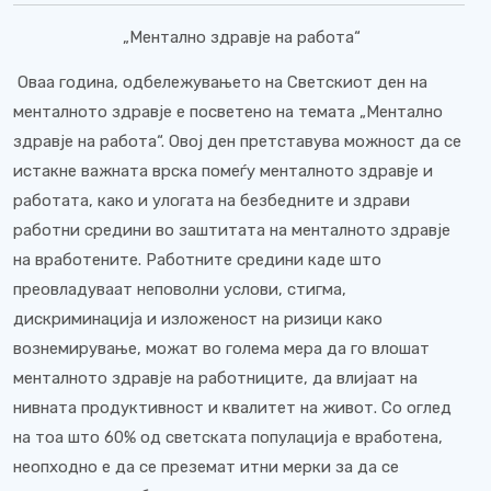
„Ментално здравје на работа“
Оваа година, одбележувањето на Светскиот ден на
менталното здравје е посветено на темата „Ментално
здравје на работа“. Овој ден претставува можност да се
истакне важната врска помеѓу менталното здравје и
работата, како и улогата на безбедните и здрави
работни средини во заштитата на менталното здравје
на вработените. Работните средини каде што
преовладуваат неповолни услови, стигма,
дискриминација и изложеност на ризици како
вознемирување, можат во голема мера да го влошат
менталното здравје на работниците, да влијаат на
нивната продуктивност и квалитет на живот. Со оглед
на тоа што 60% од светската популација е вработена,
неопходно е да се преземат итни мерки за да се