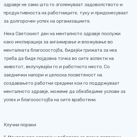
здравје не само што го зголемуваат задоволството и
продуктивноста на работниците, туку и придонесуваат
за долгорочен успех на организациите.
Нека Светскиот ден на менталното здравје послужи
како инспирација за ангажирање и вложување во
менталната благосостојба, бидејќи грижата за неа
треба да биде појдовна точка во сите аспекти на
животот, вклучувајќи го и работното место. Со
заеднички напори и целосна посветеност на
создавањето работни средини кои го поддржуваат
менталното здравје, можеме да обезбедиме услови за
успех и благосостојба на сите вработени.
Клучни пораки