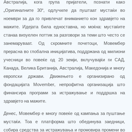
Австралија, кога група пријатели, познати како
„Оригиналните 30“, одлучи
ле
да пуштаат мустаќи во
ноември за да го привлечат вниманието кон здравјето на
мажите. Идејата б
ила
едноставна, но моќна: мустаќите
станаа визуелен поттик за разговори за теми што често се
занемаруваат. Од скромните почетоци, Мовембер
прерасна во глобална иницијатива, поддржана од милиони
учесници во повеќе од 20 земји, вклучувајќи ги САД,
Канада, Велика Британија, Австралија
, Македонија
и многу
европски држави. Движењето е организирано од
фондацијата
Movember
, непрофитна организација што
финансира програми за истражување и поддршка на
здравјето на мажите.
Денес, Мовембер е многу повеќе од кампања за пуштање
мустаќи. Тоа е платформа што обединува заедници,
собира средства за истражувања и промовира промени во