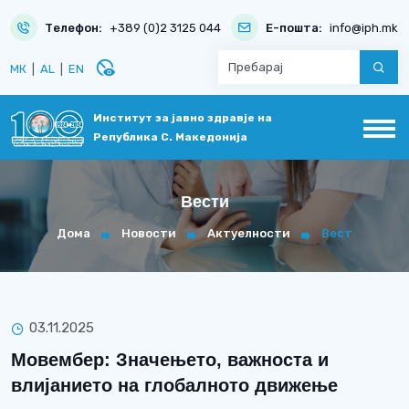
Телефон:
+389 (0)2 3125 044
Е-пошта:
info@iph.mk
disabled_visible
МК
|
AL
|
EN
Институт за јавно здравје на
Република С. Македонија
Вести
Дома
Новости
Актуелности
Вест
03.11.2025
Мовембер: Значењето, важноста и
влијанието на глобалното движење