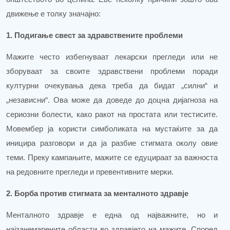
движење е толку значајно:
1. Подигање свест за здравствените проблеми
Мажите често избегнуваат лекарски прегледи или не
зборуваат за своите здравствени проблеми поради
културни очекувања дека треба да бидат „силни“ и
„независни“. Ова може да доведе до доцна дијагноза на
сериозни болести, како ракот на простата или тестисите.
Мовембер ја користи симболиката на мустаќите за да
иницира разговори и да ја разбие стигмата околу овие
теми. Преку кампањите, мажите се едуцираат за важноста
на редовните прегледи и превентивните мерки.
2. Борба против стигмата за менталното здравје
Менталното здравје е една од најважните, но и
најзанемарените области во здравјето на мажите. Според