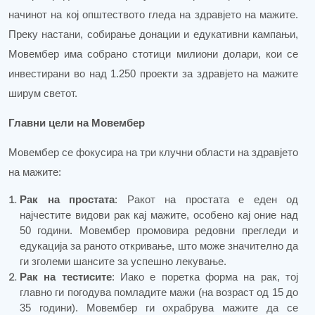
начинот на кој општеството гледа на здравјето на мажите.
Преку настани, собирање донации и едукативни кампањи,
Мовембер има собрано стотици милиони долари, кои се
инвестирани во над 1.250 проекти за здравјето на мажите
ширум светот.
Главни цели на Мовембер
Мовембер се фокусира на три клучни области на здравјето
на мажите:
Рак на простата
: Ракот на простата е еден од
најчестите видови рак кај мажите, особено кај оние над
50 години. Мовембер промовира редовни прегледи и
едукација за раното откривање, што може значително да
ги зголеми шансите за успешно лекување.
Рак на тестисите
: Иако е поретка форма на рак, тој
главно ги погодува помладите мажи (на возраст од 15 до
35 години). Мовембер ги охрабрува мажите да се