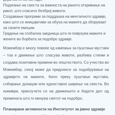
Подигање на свеста за важноста на раното откривање на
ракот, што спасило безброј животи.
Создавање програми за поддршка на менталното здравје,
како што се иницијативи за обука на мажите да зборуваат
за своите емоции.
Градење на глобална заедница што ги поврзува мажите и
жените во борбата за подобро здравје.
Мовембер е многу повеќе од кампања за пуштање мустаќи
– тоа е движење што спасува животи, разбива стигми и
создава позитивни промени во општеството. Со учество во
Мовембер, секој може да придонесе за подобрување на
здравјето на мажите, било преку пуштање мустаќи,
собирање донации или едноставно ширење на свеста. Во
ноември, приклучете се на движењето и бидете дел од
промената што го менува светот на подобро.
Планирани активности на Институтот за јавно здравје