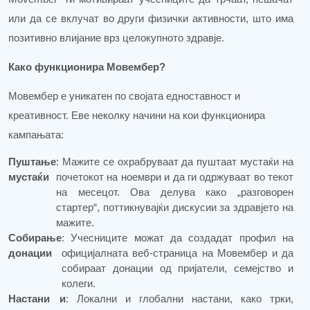
или да се вклучат во други физички активности, што има
позитивно влијание врз целокупното здравје.
Како функционира Мовембер?
Мовембер е уникатен по својата едноставност и
креативност. Еве неколку начини на кои функционира
кампањата:
Пуштање
: Мажите се охрабруваат да пуштаат мустаќи на
мустаќи
почетокот на ноември и да ги одржуваат во текот
на месецот. Ова делува како „разговорен
стартер“, поттикнувајќи дискусии за здравјето на
мажите.
Собирање
: Учесниците можат да создадат профил на
донации
официјалната веб-страница на Мовембер и да
собираат донации од пријатели, семејство и
колеги.
Настани и
: Локални и глобални настани, како трки,