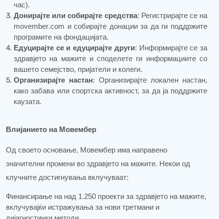
час).
Донирајте или собирајте средства
: Регистрирајте се на
movember
.
com
и собирајте донации за да ги поддржите
програмите на фондацијата.
Едуцирајте се и едуцирајте други
: Информирајте се за
здравјето на мажите и споделете ги информациите со
вашето семејство, пријатели и колеги.
Организирајте настан
: Организирајте локален настан,
како забава или спортска активност, за да ја поддржите
каузата.
Влијанието на Мовембер
Од своето основање, Мовембер има направено
значителни промени во здравјето на мажите.
Некои од
клучните достигнувања вклучуваат:
Финансирање на над 1.250 проекти за здравјето на мажите,
вклучувајќи истражувања за нови третмани и
дијагностички методи.