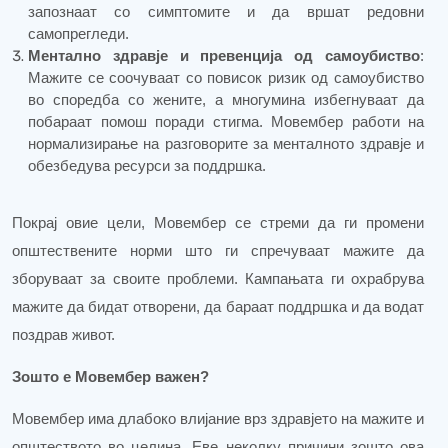
запознаат со симптомите и да вршат редовни
самопрегледи.
Ментално здравје и превенција од самоубиство
:
Мажите се соочуваат со повисок ризик од самоубиство
во споредба со жените, а многумина избегнуваат да
побараат помош поради стигма. Мовембер работи на
нормализирање на разговорите за менталното здравје и
обезбедува ресурси за поддршка.
Покрај овие цели, Мовембер се стреми да ги промени
општествените норми што ги спречуваат мажите да
зборуваат за своите проблеми. Кампањата ги охрабрува
мажите да бидат отворени, да бараат поддршка и да водат
поздрав живот.
Зошто е Мовембер важен?
Мовембер има длабоко влијание врз здравјето на мажите и
општеството во целина. Еве неколку причини зошто ова