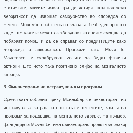
статистики, мажите имаат три до четири пати поголема
веројатност да извршат самоубиство во споредба со
жените. Мовембер работи на создавање безбеден простор
каде што мажите можат да зборуваат за своите емоции, да
побараат помош и да се справат со предизвиците како
депресија и анксиозност. Програми како „
Move
for
Movember
“ ги охрабруваат мажите да бидат физички
активни, што исто така позитивно влијае на менталното
здравје.
3. Финансирање на истражувања и програми
Средствата собрани преку Мовембер се инвестираат во
истражувања за рак на простата и тестисите, како и во
програми за поддршка на менталното здравје. На пример,
фондацијата
Movember
има финансирано проекти за развој
на нови методи за дијагностика и лекување, како и