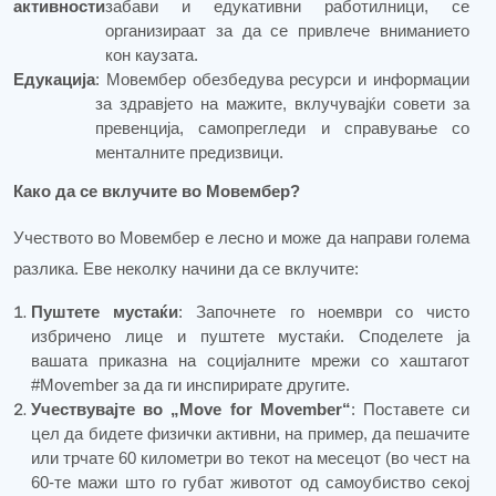
активности
забави и едукативни работилници, се
организираат за да се привлече вниманието
кон каузата.
Едукација
: Мовембер обезбедува ресурси и информации
за здравјето на мажите, вклучувајќи совети за
превенција, самопрегледи и справување со
менталните предизвици.
Како да се вклучите во Мовембер?
Учеството во Мовембер е лесно и може да направи голема
разлика. Еве неколку начини да се вклучите:
Пуштете мустаќи
: Започнете го ноември со чисто
избричено лице и пуштете мустаќи. Споделете ја
вашата приказна на социјалните мрежи со хаштагот
#
Movember
за да ги инспирирате другите.
Учествувајте во „
Move
for
Movember
“
: Поставете си
цел да бидете физички активни, на пример, да пешачите
или трчате 60 километри во текот на месецот (во чест на
60-те мажи што го губат животот од самоубиство секој