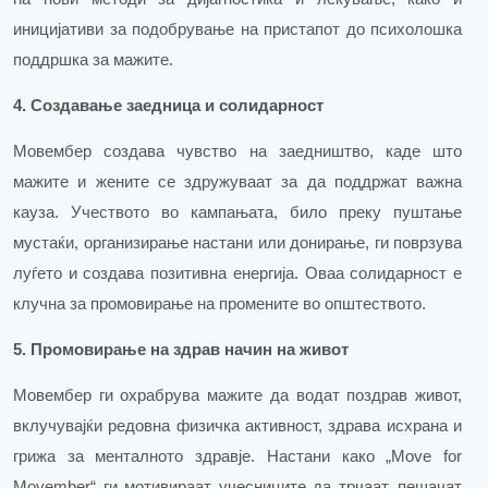
иницијативи за подобрување на пристапот до психолошка
поддршка за мажите.
4. Создавање заедница и солидарност
Мовембер создава чувство на заедништво, каде што
мажите и жените се здружуваат за да поддржат важна
кауза. Учеството во кампањата, било преку пуштање
мустаќи, организирање настани или донирање, ги поврзува
луѓето и создава позитивна енергија. Оваа солидарност е
клучна за промовирање на промените во општеството.
5. Промовирање на здрав начин на живот
Мовембер ги охрабрува мажите да водат поздрав живот,
вклучувајќи редовна физичка активност, здрава исхрана и
грижа за менталното здравје. Настани како „
Move
for
Movember
“ ги мотивираат учесниците да трчаат, пешачат