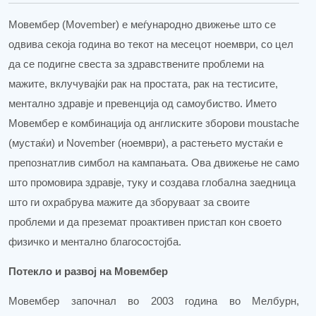
Мовембер (
Movember
) е меѓународно движење што се
одвива секоја година во текот на месецот ноември, со цел
да се подигне свеста за здравствените проблеми на
мажите, вклучувајќи рак на простата, рак на тестисите,
ментално здравје и превенција од самоубиство. Името
Мовембер
е комбинација од англиските зборови
moustache
(мустаќи) и
November
(ноември), а
растењето
мустаќи е
препознатлив симбол на кампањата. Ова движење не само
што промовира здравје, туку и создава глобална заедница
што ги охрабрува мажите да зборуваат за своите
проблеми и да преземат проактивен пристап кон своето
физичко и ментално благосостојба.
Потекло и развој на Мовембер
Мовембер започна
л
во 2003 година во Мелбурн,