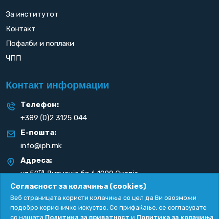
За институтот
Контакт
Пофалби и поплаки
ЧПП
Контакт информации
Телефон:
+389 (0)2 3125 044
Е-пошта:
info@iph.mk
Адреса:
та
ул.50
Дивизија бр.6 1000 Скопје
Република С. Македонија
Согласност за колачиња (cookies)
Веб страницата користи колачиња со цел да Ви овозможи
подобро корисничко искуство. Со прифаќање, се согласувате
со нашата
Политика за приватност
и
Политика за колачиња