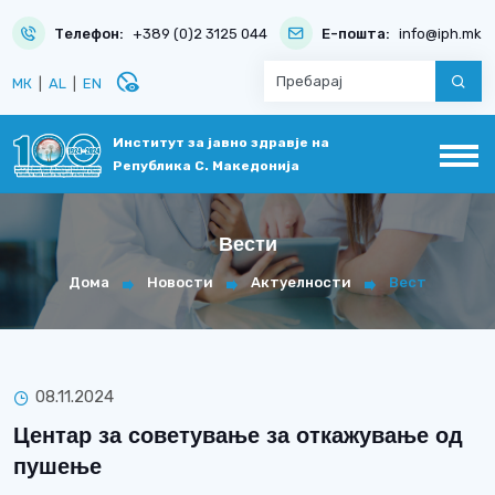
Телефон:
+389 (0)2 3125 044
Е-пошта:
info@iph.mk
disabled_visible
МК
|
AL
|
EN
Институт за јавно здравје на
Република С. Македонија
Вести
Дома
Новости
Актуелности
Вест
08.11.2024
Центар за советување за откажување од
пушење