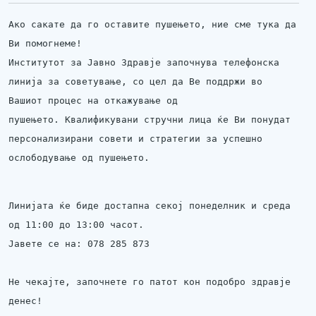
Ако сакате да го оставите пушењето, ние сме тука да
Ви помогнеме!
Институтот за Јавно Здравје започнува телефонска
линија за советување, со цел да Ве поддржи во
Вашиот процес на откажување од
пушењето.
Квалификувани стручни лица ќе Ви понудат
персонализирани совети и стратегии за успешно
ослободување од пушењето.
Линијата ќе биде достапна секој понеделник и среда
од 11:00 до 13:00 часот.
Јавете се на: 078 285 873
Не чекајте, започнете го патот кон подобро здравје
денес!