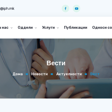
o@iph.mk
а нас
Оддели
Услуги
Публикации
Односи со
Вести
Дома
Новости
Актуелности
Вест