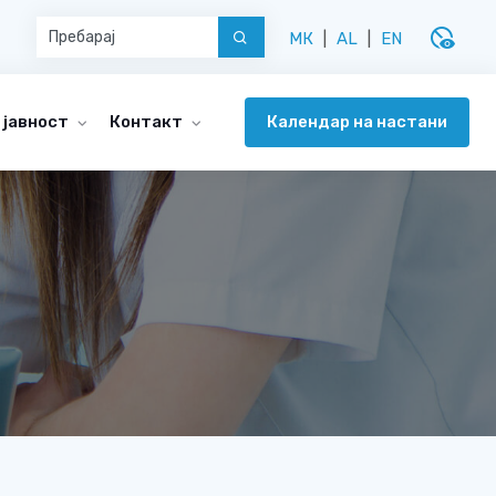
disabled_visible
МК
|
AL
|
EN
Календар на настани
 јавност
Контакт