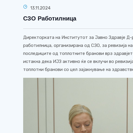
13.11.2024
СЗО Работилница
Директорката на Институтот за Јавно Здравје Д-
работилница, организирана од СЗО, за ревизија н
последиците од топлотните бранови врз здравјет
истакна дека ИЈЗ активно ќе се вклучи во ревизиј
топлотни бранови со цел зајакнување на здравств