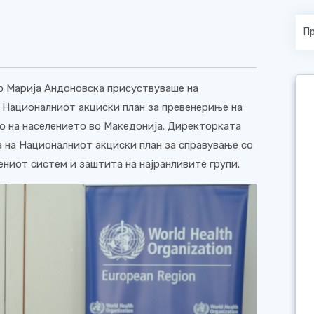
р Марија Андоновска присуствуваше на
а Националниот акциски план за превенериње на
о на населението во Македонија. Директорката
а на Националниот акциски план за справување со
ениот систем и заштита на најранливите групи.