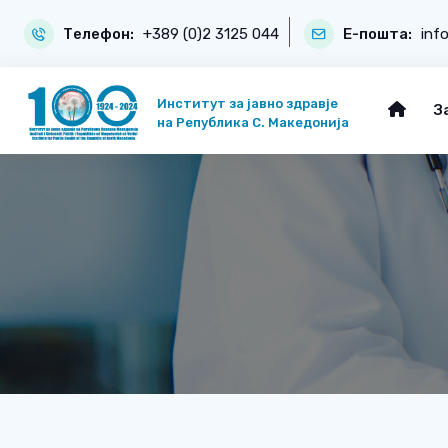
Телефон:
+389 (0)2 3125 044
Е-пошта:
inf
Институт за јавно здравје
З
на Република С. Македонија