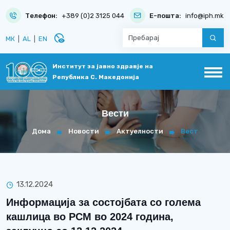
Телефон:
+389 (0)2 3125 044
Е-пошта:
info@iph.mk
disabled_visible
МК
|
AL
|
EN
Институт за јавно здравје на
Република С. Македонија
Вести
Дома
Новости
Актуелности
Вест
13.12.2024
Информација за состојбата со голема
кашлица во РСМ во 2024 година,