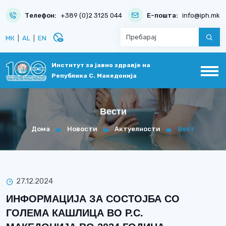
Телефон:
+389 (0)2 3125 044
Е-пошта:
info@iph.mk
disabled_visible
МК
|
AL
|
EN
Институт за јавно здравје на
Република С. Македонија
Вести
Дома
Новости
Актуелности
Вест
27.12.2024
ИНФОРМАЦИЈА ЗА СОСТОЈБА СО
ГОЛЕМА КАШЛИЦА ВО Р.С.