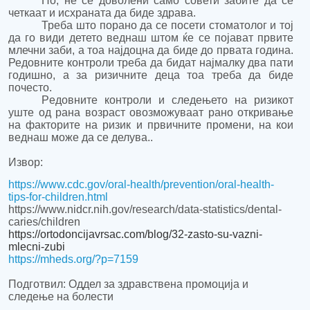
Но, не
с
е доволен
и
само совет
и
забите да
се
четка
ат
и исхраната
да биде здрава
.
Треба што порано да се посети стоматолог и тој
да го види детето веднаш штом ќе се појават првите
млечни
заби,
а
тоа
најдоцна
да биде
до првата година.
Редовните контроли треба да бидат најмалку два пати
годишно, а за ризичните деца
тоа треба да биде
почесто.
Р
едовните контроли
и с
ледењето на ризикот
уште од рана возраст овозможуваат рано откривање
на факторите на ризик и првичните промени,
на кои
веднаш може да се делува..
Извор:
https://www.cdc.gov/oral-health/prevention/oral-health-
tips-for-children.html
https://www.nidcr.nih.gov/research/data-statistics/dental-
caries/children
https://ortodoncijavrsac.com/blog/32-zasto-su-vazni-
mlecni-zubi
https://mheds.org/?p=7159
Подготвил: Оддел за здравствена промоција и
следење на болести