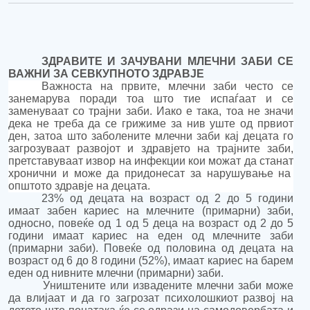
З
ДРАВИТЕ
И ЗАЧУВАНИ
МЛЕЧНИ ЗАБИ
СЕ
ВАЖНИ ЗА СЕВКУПНОТО ЗДРАВЈЕ
Важност
а на
првите, млечни заби често се
занемарува
поради тоа што тие испаѓаат и се
заменуваат со трајни заби
.
Иако е така, т
оа не значи
дека не треба да се грижи
ме
за нив уште од првиот
ден
, затоа што
з
аболените млечни заби кај децата
го
з
агрозув
а
a
т
развојот и здравјето на трајните заби
,
претставуваат
извор на инфекци
и
ко
и
мож
ат
да стан
ат
хроничн
и
и може да придонесат за н
арушување на
општото здравје на де
цата.
23% од децата на возраст од 2 до 5 години
имаат забен кариес на млечните (примарни) заби,
односно, п
овеќе од 1 од 5 деца на возраст од 2 до 5
години имаат
кариес
на еден од млечните заби
(примарни заби).
Повеќе од половина од децата на
возраст од 6 до 8 години (52%), имаат кариес на барем
еден од нивните млечни (примарни) заби.
У
ништените или извадените
млечни заби може
да
влијаат и да
го загрозат психолошкиот развој на