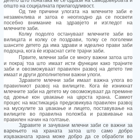
детето
што понатака ќе се одрази на самодовербата и
општо на социјалната прилагодливост.
Од тие причини
у
лога
та
на
млечни
те
заби е
незаменлива
и
затоа
е неопходно да се посвети
посебно внимание на здравје
то и изгледот
на
млечните заби
.
К
олку подолго остануваат млечните заби во
вилицата и колку се поздрави, толку се поголеми
шансите детето да има здрави и идеално прави заби
подоцна, кога ќе
израснат
сите трајни заби.
Првите, млечни заби
се многу важни затоа што
и п
окрај тоа што
имаат исти функции како трајните
заби
и
овозможуваат правилен развој на детето
тие
имаат и други дополнителни важни улоги.
З
дравите
млечни заби
имаат важна улога во
правилниот развој на вилиците. Кога ќе изникнат
млечните заби на детето му овозможуваат да премине
од доење кон џвакање на цврста храна. Самиот
процес на мастикација предизвикува правилен развој
на мускулите за џвакање и лицето, поставување на
вилиците во правилна положба и развивање на
правилен начин на голтање.
Здравите
и зачувани
млечни заби се важни за
варењето на храната
затоа што само добро
изџваканата храна може добро да се обработи во