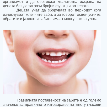
организмот и да овозможи квалитетна исхрана на
децата без да загрози бројни функции во телото.
Децата учат да зборуваат во периодот кога
изникнуваат млечните заби, а за говорот освен усните,
образите и јазикот и забите имаат многу важна улога.
Правилната поставеност на забите е од големо
значење за правилното изговарање на многу гласови