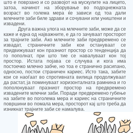
што е поврзано и со развојот на мускулите на лицето,
затоа, начинот на зборување во подоцнежната
возраст во голема мера ќе зависи од тоа дали
млечните заби биле здрави и сочувани
или у
ништени и
извадени
.
Друга важна улога на
млечни
те
заби
, може да се
каже и една од најважните,
е да го зачуваат просторот
за трајните заби. Ако млечните заби предвремено се
извадат, страничните заби кои остануваат се
придвижуваат кон празниот простор со тенденција да
го пополнат, при што тие се навалуваат кон тој
простор. Истата појава се случува и кога има
постоечко млечно забче, но тоа е странично расипано,
односно, постои страничен кариес. Исто така, забите
кои се наоѓаат во спротивната вилица продолжуваат
да растат, ја поминуваат хоризонталната рамнина и го
пополонуваат празниот простор на предвремено
извадените млечни заби. Поради предвремено губење
на забите во поголема мера и кариес на страничните
површини во помала мера, просторот кај што треба да
изникнат трајните заби се намалува.