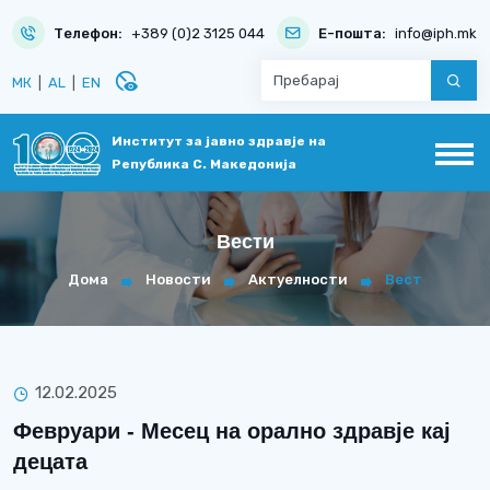
Телефон:
+389 (0)2 3125 044
Е-пошта:
info@iph.mk
disabled_visible
МК
|
AL
|
EN
Институт за јавно здравје на
Република С. Македонија
Вести
Дома
Новости
Актуелности
Вест
12.02.2025
Февруари - Месец на орално здравје кај
децата