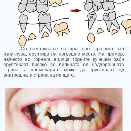
Со намалување на просторот трајниот заб
изникнува, еруптира на погрешно место. На пример,
најчесто во горната вилица горните кучешки заби
еруптираат високо во вилицата од надворешната
страна, а премоларите може да еруптираат од
внатрешната страна на непцето.