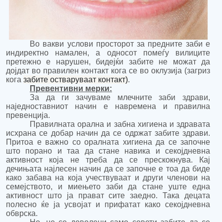
Во вакви услови просторот за предните заби е
индиректно намален, а односот помеѓу вилиците
претежно е нарушен, бидејќи забите не можат да
дојдат во правилен контакт кога се во оклузија (загриз
кога
забите остваруваат контакт)
.
Превентивни мерки:
За да ги зачуваме млечните заби здрави,
наједноставниот начин е навремена и
правилна
превенција.
Правилната орална и забна хигиена и здравата
исхрана се добар начин да се одржат забите здрави.
Притоа е важно со оралната хигиена да се започне
што порано и таа да стане навика и секојдневна
активност која не треба да се прескокнува. Кај
дечињата најлесен начин да се започне е тоа да биде
како забава на која учествуваат и други членови на
семејството, и миењето заби да стане уште една
активност што ја прават сите заедно. Така децата
полесно ќе ја усвојат и прифатат како секојдневна
обврска.