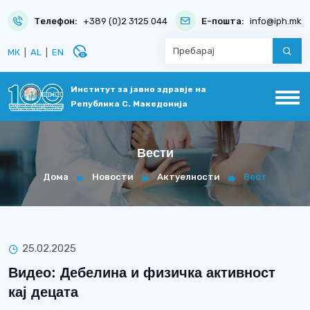
Телефон:
+389 (0)2 3125 044
Е-пошта:
info@iph.mk
disabled_visible
МК
|
AL
|
EN
Институт за јавно здравје на
Република С. Македонија
Вести
Дома
Новости
Актуелности
Вест
25.02.2025
Видео: Дебелина и физичка активност
кај децата