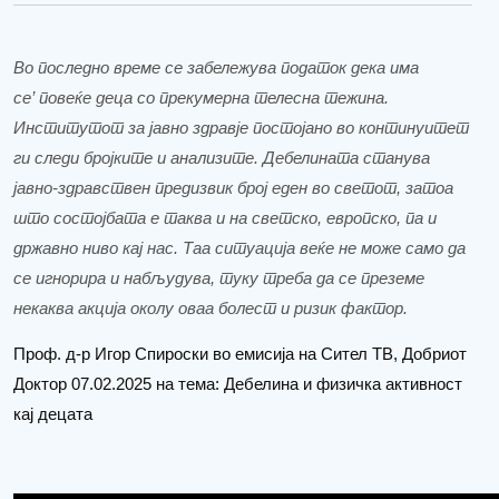
Во последно време се забележува податок дека има
се
’
повеќе деца со прекумерна телесна тежина.
Институтот за јавно здравје постојано во континуитет
ги следи бројките и анализите. Дебелината станува
јавно-здравствен предизвик број еден во светот, затоа
што состојбата е таква и на светско, европско, па и
државно ниво кај нас. Таа ситуација веќе не може само да
се игнорира и набљудува, туку треба да се преземе
некаква акција околу оваа болест и ризик фактор.
Проф. д-р Игор Спироски во емисија на Сител ТВ, Добриот
Доктор 07.02.2025 на тема: Дебелина и физичка активност
кај децата