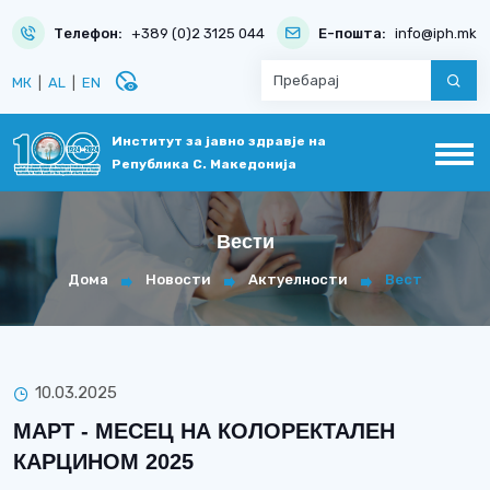
Телефон:
+389 (0)2 3125 044
Е-пошта:
info@iph.mk
disabled_visible
МК
|
AL
|
EN
Институт за јавно здравје на
Република С. Македонија
Вести
Дома
Новости
Актуелности
Вест
10.03.2025
МАРТ - МЕСЕЦ НА КОЛОРЕКТАЛЕН
КАРЦИНОМ 2025