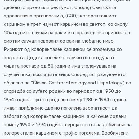
дебелото црево или ректумот. Според Светската
здравствена организација, (СЗО), колоректалниот
карцином е трет најчест карцином во светот, со околу
10% од сите случаи на рак и е втора водечка причина за
смртни случаи поврзани со рак на глобално ниво.
Ризикот од колоректален карцином се зголемува со
возраста. Додека повеќето случаи ги погодуваат
лицата постари од 50 години има зголемување на
случаите кај помладите лица. Според истражувањето
објавено во “Clinical Gastroenterology and Hepatology”, во
споредба со луѓето родени во периодот од 1950 до
1954 година, луѓето родени помеѓу 1980 и 1984 година
имаат приближно двојно поголема веројатност да
заболат од колоректален карцином, а кај оние родени
помеѓу 1990 и 1994 година, веројатноста за добивање на
колоректален карцином е тројно поголема. Вообичаени