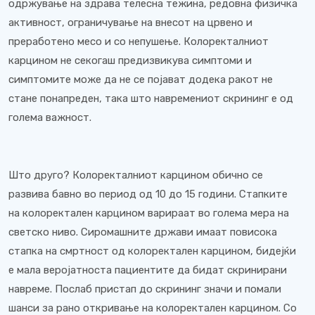
одржување на здрава телесна тежина, редовна физичка
активност, ограничување на внесот на црвено и
преработено месо и со непушење. Колоректалниот
карцином не секогаш предизвикува симптоми и
симптомите може да не се појават додека ракот не
стане понапреден, така што навремениот скрининг е од
голема важност.
Што друго? Колоректалниот карцином обично се
развива бавно во период од 10 до 15 години. Стапките
на колоректален карцином варираат во голема мера на
светско ниво. Сиромашните држави имаат повисока
стапка на смртност од колоректален карцином, бидејќи
е мала веројатноста пациентите да бидат скринирани
навреме. Послаб пристап до скрининг значи и помали
шанси за рано откривање на колоректален карцином. Со