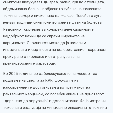
симптоми вклучуваат дијареа, запек, крв во столицата,
абдоминална болка, необјаснето губење на телесната
тежина, замор и ниско ниво на железо. Повеќето луѓе
немаат видливи симптоми во раните фази на болеста.
Редовниот скрининг за колоректален карцином е
најдобриот начин да се спречи ширењето на
карциномот. Скринингот може да ја намали и
инциденцата и смртноста на колоректалниот карцином
преку рано откривање и отстранување на
преканцерозните израстоци.
Во 2025 година, со одбележувањето на месецот за
подигање на свеста за КРК, фокусот е на
најсовремените достигнувања во третманот на
ректалниот карцином, со посебен акцент на пристапот
„директно до хирургија“ и дополнително, ќе ја истражи
тековната еволуција на минимално инвазивните техники