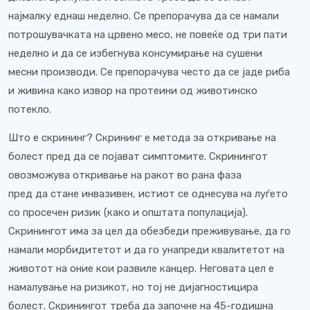
најмалку еднаш неделно. Се препорачува да се намали
потрошувачката на црвено месо, не повеќе од три пати
неделно и да се избегнува консумирање на сушени
месни производи. Се препорачува често да се јаде риба
и живина како извор на протеини од животинско
потекло.
Што е скрининг? Скрининг е метода за откривање на
болест пред да се појават симптомите. Скринингот
овозможува откривање на ракот во рана фаза
пред да стане инвазивен, истиот се однесува на луѓето
со просечен ризик (како и општата популација).
Скринингот има за цел да обезбеди преживување, да го
намали морбидитетот и да го унапреди квалитетот на
животот на оние кои развиле канцер. Неговата цел е
намалување на ризикот, но тој не дијагностицира
болест. Скринингот треба да започне на 45-годишна