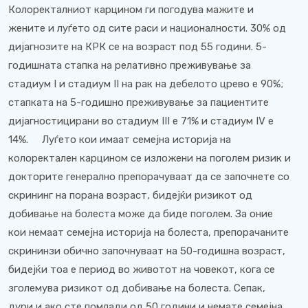
Колоректалниот карцином ги погодува мажите и
жените и луѓето од сите раси и националности. 30% од
дијагнозите на КРК се на возраст под 55 години. 5-
годишната стапка на релативно преживување за
стадиум I и стадиум II на рак на дебелото црево е 90%;
стапката на 5-годишно преживување за пациентите
дијагностицирани во стадиум III е 71% и стадиум IV е
14%. Луѓето кои имаат семејна историја на
колоректален карцином се изложени на поголем ризик и
докторите генерално препорачуваат да се започнете со
скрининг на порана возраст, бидејќи ризикот од
добивање на болеста може да биде поголем. За оние
кои немаат семејна историја на болеста, препорачаните
скрининзи обично започнуваат на 50-годишна возраст,
бидејќи тоа е период во животот на човекот, кога се
зголемува ризикот од добивање на болеста. Сепак,
дури и ако сте помлади од 50 години и немате семејна