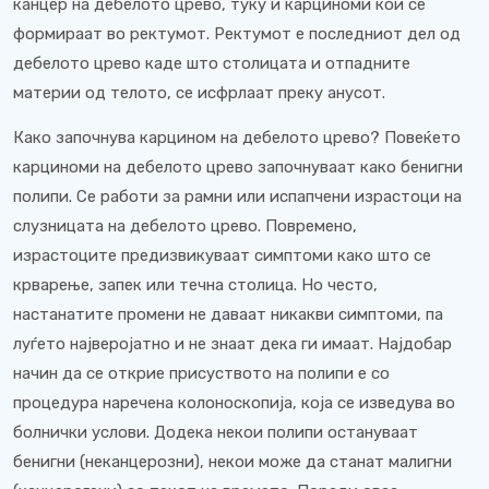
канцер на дебелото црево, туку и карциноми кои се
формираат во ректумот. Ректумот е последниот дел од
дебелото црево каде што столицата и отпадните
материи од телото, се исфрлаат преку анусот.
Како започнува карцином на дебелото црево? Повеќето
карциноми на дебелото црево започнуваат како бенигни
полипи. Се работи за рамни или испапчени израстоци на
слузницата на дебелото црево. Повремено,
израстоците предизвикуваат симптоми како што се
крварење, запек или течна столица. Но често,
настанатите промени не даваат никакви симптоми, па
луѓето најверојатно и не знаат дека ги имаат. Најдобар
начин да се открие присуството на полипи е со
процедура наречена колоноскопија, која се изведува во
болнички услови. Додека некои полипи остануваат
бенигни (неканцерозни), некои може да станат малигни