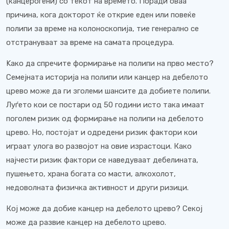
(канцерогени) со текот на времето. Поради оваа
причина, кога докторот ќе открие еден или повеќе
полипи за време на колоноскопија, тие генерално се
отстрануваат за време на самата процедура.
Kако да спречите формирање на полипи на прво место?
Семејната историја на полипи или канцер на дебелото
црево може да ги зголеми шансите да добиете полипи.
Луѓето кои се постари од 50 години исто така имаат
поголем ризик од формирање на полипи на дебелото
црево. Но, постојат и одредени ризик фактори кои
играат улога во развојот на овие израстоци. Како
најчести ризик фактори се наведуваат дебелината,
пушењето, храна богата со масти, алкохолот,
недоволната физичка активност и други ризици.
Кој може да добие канцер на дебелото црево? Секој
може да развие канцер на дебелото црево.