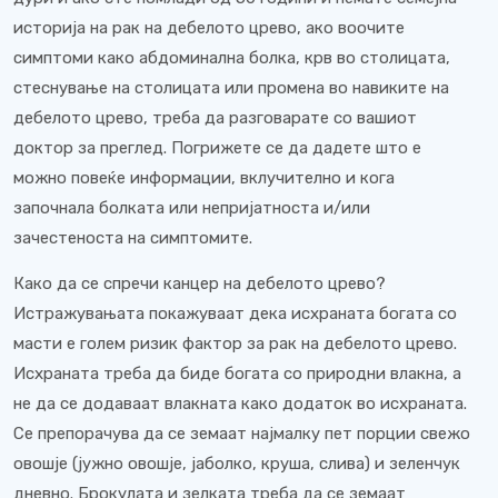
историја на рак на дебелото црево, ако воочите
симптоми како абдоминална болка, крв во столицата,
стеснување на столицата или промена во навиките на
дебелото црево, треба да разговарате со вашиот
доктор за преглед. Погрижете се да дадете што е
можно повеќе информации, вклучително и кога
започнала болката или непријатноста и/или
зачестеноста на симптомите.
Како да се спречи канцер на дебелото црево?
Истражувањата покажуваат дека исхраната богата со
масти е голем ризик фактор за рак на дебелото црево.
Исхраната треба да биде богата со природни влакна, а
не да се додаваат влакната како додаток во исхраната.
Се препорачува да се земаат најмалку пет порции свежо
овошје (јужно овошје, јаболко, круша, слива) и зеленчук
дневно. Брокулата и зелката треба да се земаат