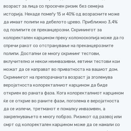
возраст за лица со просечен ризик без семејна
историја. Некаде помеѓу 15 и 40% од возрасните може
да имаат полипи на дебелото црево. Приближно 3,4%
од полипите се преканцерозни. Скринингот за
колоректален карцином преку колоноскопија може да го
спречи ракот со отстранување на преканцерозните
полипи. Достапни се многу скрининг тестови,
вклучително и некои неинвазивни, евтини тестови кои
можат да се направат во приватноста на вашиот дом.
Скринингот на препорачаната возраст ја зголемува
веројатноста колоректалниот карцином да биде
откриен во раната фаза. Кога колоректалниот карцином
ќе се открие во раните фази, поголема е веројатноста
да се излечи, третманот е помалку инвазивен, а
закрепнувањето е многу побрзо. Ризикот од развој или
смрт од колоректален карцином може да се намали со