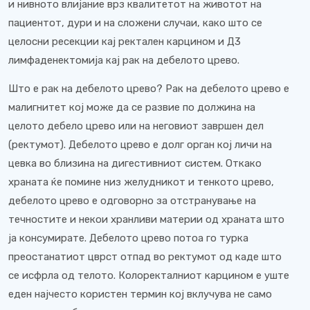
и нивното влијание врз квалитетот на животот на
пациентот, дури и на сложени случаи, како што се
целосни ресекции кај ректален карцином и Д3
лимфаденектомија кај рак на дебелото црево.
Што е рак на дебелото црево? Рак на дебелото црево е
малигнитет кој може да се развие по должина на
целото дебело црево или на неговиот завршен дел
(ректумот). Дебелото црево е долг орган кој личи на
цевка во близина на дигестивниот систем. Откако
храната ќе помине низ желудникот и тенкото црево,
дебелото црево е одговорно за отстранување на
течностите и некои хранливи материи од храната што
ја консумирате. Дебелото црево потоа го турка
преостанатиот цврст отпад во ректумот од каде што
се исфрла од телото. Колоректалниот карцином е уште
еден најчесто користен термин кој вклучува не само