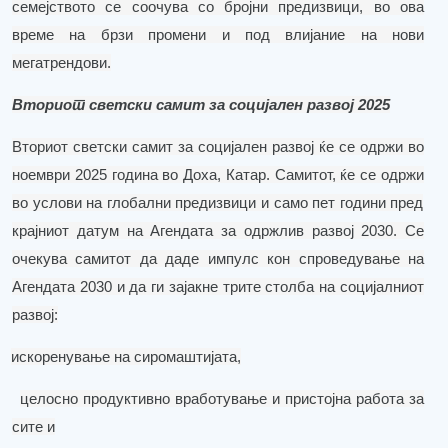
семејството се соочува со бројни
предизвици
, во ова
време на брзи промени и под
влијание на
нови
мегатрендови.
Втор
иот
светски самит за социјален развој 2025
Вториот светски самит за социјален развој ќе се одржи во
ноември 2025 година во Доха, Катар.
Самитот, ќе
се одрж
и
во услови на глобални предизвици и само пет години пред
крајниот датум на Агендата за одржлив развој 2030. Се
очекува самитот да даде импулс кон спроведување на
Агендата 2030 и да ги зајакне трите столба на социјалниот
развој:
искоренување на сиромаштијата,
целосно продуктивно вработување и пристојна работа за
сите и