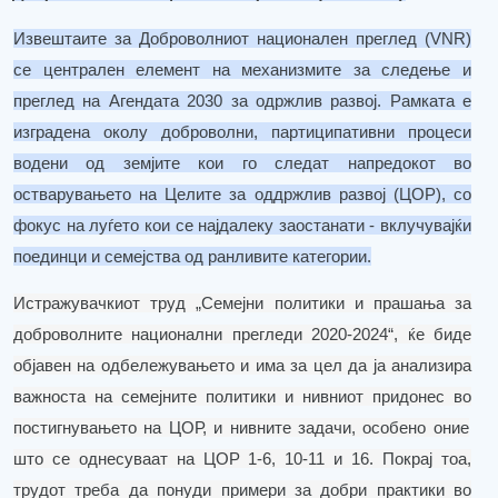
Извештаите за Доброволниот национален преглед (
VNR
)
се централен елемент на механизмите за следење и
преглед на Агендата 2030 за одржлив развој. Рамката е
изградена околу доброволни, партиципативни процеси
водени од земј
ите
кои го следат напредокот во
остварувањето на
Целите за оддржлив развој
(
ЦОР
)
, со
фокус на луѓето кои се најдалеку заостанати - вклучувајќи
поединци и семејства
од
ранливи
те
категории
.
Истражувачкиот труд „Семејни политики и прашања
за
доброволните национални прегледи 2020-2024“,
ќе биде
објавен на одбележувањето и има за цел да ја анализира
важноста на семејните политики и нивниот придонес
во
постигнувањето на ЦОР,
и
нивните задачи, особено оние
што се однесуваат на ЦОР 1-6, 10-11 и 16. Покрај тоа,
трудот треба да понуди примери за добри практики во