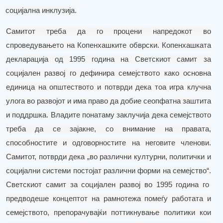
социјална инклузија
.
Самитот треба
да го процени напредокот во
спроведувањето на Копенхашките обврски. Копенхашката
декларација од 1995 година на Светскиот самит за
социјален развој го
дефинира
семејството како основна
единица на општеството и потврди дека тоа игра клучна
улога во развојот и има право да добие сеопфатна заштита
и поддршка.
Владите понатаму
заклучија
дека семејството
треба да се зајакне, со внимание на правата,
способностите и одговорностите на неговите членови.
Самитот,
потврди
дека „во различни културни, политички и
социјални системи постојат различни форми на семејство“.
Светскиот самит за социјален развој во 1995 година го
предводеше концептот на рамнотежа помеѓу работата и
семејството, препорачувајќи поттикнување политики
кои