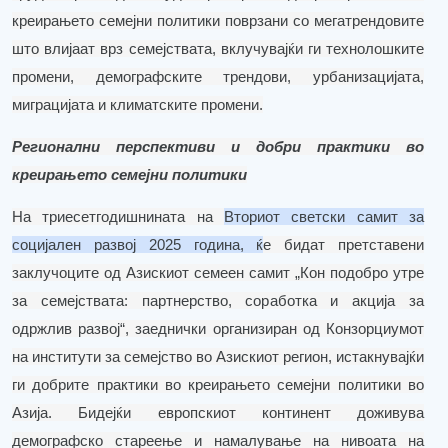
креирањето семејни политики поврзани со мегатрендовите
што влијаат врз семејствата, вклучувајќи ги технолошките
промени, демографските трендови, урбанизацијата,
миграцијата и климатските промени.
Регионални перспективи и добри практики во
креирањето семејни политики
На триесетгодишнината на
Вториот светски самит за
социјален развој 2025
година,
ќ
е бидат претставени
заклучоците од Азискиот семеен самит „Кон подобро утре
за семејствата: партнерство, соработка и акција за
одржлив развој“, заеднички организиран од Конзорциумот
на институти за семејство во Азискиот регион
,
истакнувајќи
ги добрите практики во креирањето семејни политики во
Азија.
Бидејќи европскиот континент доживува
демографско стареење и намалување на нивоата на