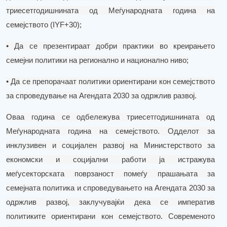
триесетгодишнината
од
Меѓународната
година
на
семејството
(
IYF
+30)
;
•
Да
се
презентираат
добри
практики
во
креирањето
семејни политики на регионално и национално ниво
;
• Да се
препорачаат
политики
ориентирани
кон
семејството
за
спроведување
на
Агендата
2030
за
одржлив
развој
.
Оваа година се одбележува триесетгодишнината од
Меѓународната
година
на
семејството
.
Одделот за
инклузивен
и
социјален развој на Министерството за
економски и социјални работи ја истражува
меѓусекторската
поврзаност
помеѓу прашањата за
семејната политика и спроведувањето на Агендата 2030 за
одржлив развој, заклучувајќи дека
с
е императив
политиките ориентирани кон семејството
.
Современото