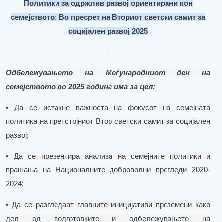
Политики за одржлив развој ориентирани кон
семејството:
Во пресрет на
Вториот светски самит за
социјален развој 2025
Одбележувањето на Меѓународниот ден на
семејството во 2025 година има за цел:
• Да се
истакне
важноста
на
фокусот
на
семејната
политика
на
претстојниот
Втор
светски
самит
за
социјален
развој
;
•
Да
се
презентира
анализа
на
семејните
политики
и
пра
шања
на
Националните доброволни прегледи 2020-
2024
;
• Да се
разгледаат
главните
иницијативи
преземени
како
дел
од
подготовките
и
одбележувањето
на