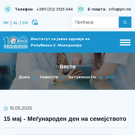
Телефон:
+389 (0)2 3125 044
Е-пошта:
info@iph.mk
disabled_visible
МК
|
AL
|
EN
Институт за јавно здравје на
Република С. Македонија
Вести
Дома
Новости
Актуелности
Вест
15.05.2025
15 мај - Меѓународен ден на семејството