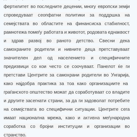
фертилитет во последните децении, многу европски земји
спроведуваат сеопфатни политики за поддршка на
семејствата во областите на финансиска стабилност,
рамнотежа помеѓу работата и животот, родова
та
еднаквост
и здрав развој во раното детство.
Свесни дека
самохраните родители и нивните деца претставуваат
значителен дел од населението и специфичните
предизвици со кои често се соочуваат.
П
анелот ќе ги
претстави Центрите за самохрани родители
во
Унгарија
,
како најдобра практика за тоа како организациите на
граѓанското општество можат да соработуваат со владите
и другите засегнати страни
,
за да ги задоволат потребите
на семејствата во специфични ситуации.
Центрите сега
имаат национална мрежа, како и
активна
меѓународна
соработка со бројни институции и организации во
странство.