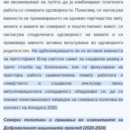
им
овозможуваат на луѓето да ја комбинираат платена
та
работа со семејни
те
одговорности.
Понатаму, се
нагласува
важноста на промовирањето на еднакво партнерство меѓу
жените и мажите во семејниот и општествениот живот;
се
нагласува споделената одговорност на мажите и се
промовира нивното активно вклучување во одговорното
родителство.
На одбележувањето ќе се истакне важноста
на претстојниот Втор светски самит за социјален развој и
трите столба од Копенхаген,
кои се
фокусирани на
пристојна работа
урамнотежена
помеѓу работата и
семејството и социјална инклузија преку
меѓугенерациска
та
солидарност, обидувајќи се
,
да се
покаже понатамошниот напредок на семејната политика во
контекст на Агендата 2030
.
Семејни политики и прашања во извештаите за
Доброволниот национален преглед (2020-2024)