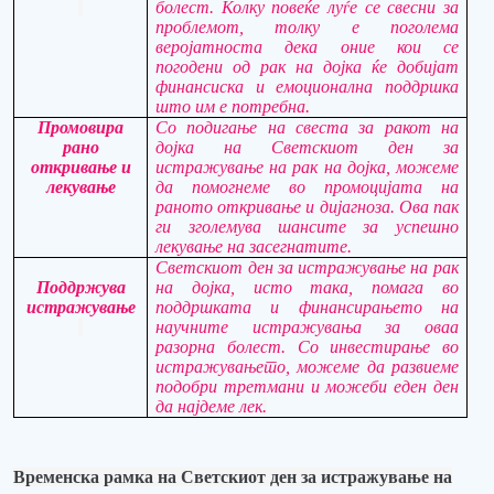
болест.
Колку повеќе луѓе се свесни за
проблемот, толку е поголема
веројатноста дека оние кои се
погодени од рак на дојка ќе добијат
финансиска и емоционална поддршка
што им е потребна
.
Промовира
Со подигање на свеста за ракот на
рано
дојка на Светскиот ден за
откривање и
истражување на рак на дојка, можеме
лекување
да помогнеме во промоцијата на
раното откривање и дијагноза.
Ова пак
ги зголемува шансите за успешно
лекување
н
а засегнатите.
Светскиот ден за истражување на рак
Поддржува
на дојка, исто така, помага во
истражување
поддршката и финансирањето на
научните истражувања за оваа
разорна болест.
Со инвестирање во
истражување
то
, можеме да развиеме
подобри третмани и можеби еден ден
да најдеме лек
.
Временска рамка на Светскиот ден за истражување на