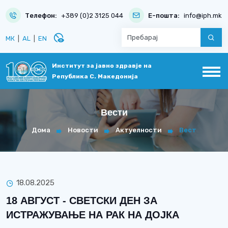
Телефон:
+389 (0)2 3125 044
Е-пошта:
info@iph.mk
disabled_visible
МК
|
AL
|
EN
Институт за јавно здравје на
Република С. Македонија
Вести
Дома
Новости
Актуелности
Вест
18.08.2025
18 АВГУСТ - СВЕТСКИ ДЕН ЗА
ИСТРАЖУВАЊЕ НА РАК НА ДОЈКА