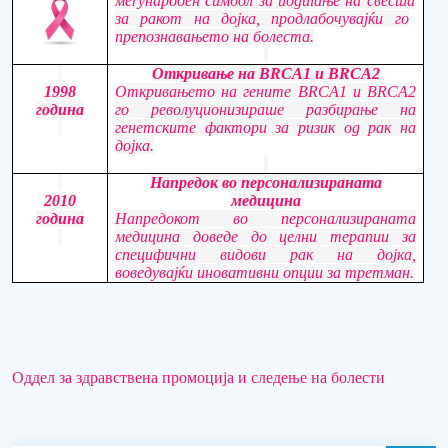
меѓународен симбол за
подигање на свеста
за ракот на дојка, продлабочувајќи го
препознавањето на болеста.
Откривање на BRCA1 и BRCA2
1998
Откривањето на гените BRCA1 и BRCA2
година
го револуционизираше разбирање на
генетските фактори
з
а ризик
од
рак на
дојка.
Напредок во персонализираната
2010
медицина
година
Напредокот во персонализираната
медицина доведе до целни терапии за
специфични видови рак на дојка,
воведувајќи иновативни опции за третман.
Оддел за здравствена промоција и следење на болести