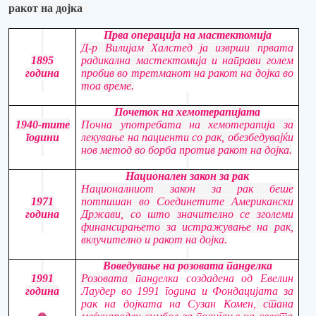
ракот на дојка
Прва операција на мастектомија
Д-р Вилијам Халстед ја изврши првата
1895
радикална мастектомија
и направи
голем
година
пробив во третманот на ракот на дојка во
тоа време.
Почеток на хемотерапијата
1940-тите
Почна употребата на хемотерапија за
години
лекување на пациенти со рак, обезбедувајќи
нов метод
во
борба против ракот на дојка.
Национален закон за рак
Националниот закон за рак беше
1971
потпишан во Соединетите Американски
година
Држави, со што значително се зголеми
финансирањето за истражување на рак,
вклучително и ракот на дојка.
Воведување на розовата
панделка
1991
Розовата
панделка
создадена од Евелин
година
Лаудер
во 1991 година
и Фондацијата за
рак на дојката на Сузан Комен
,
стана