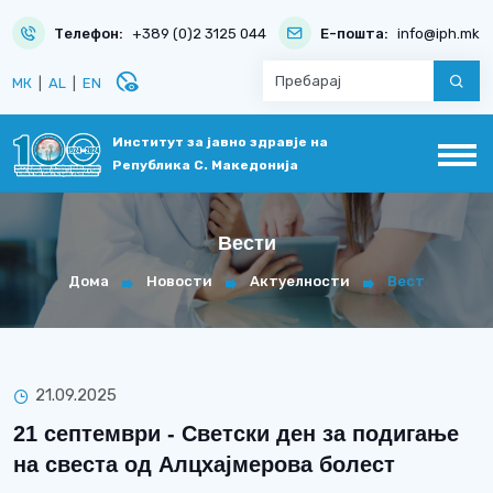
Телефон:
+389 (0)2 3125 044
Е-пошта:
info@iph.mk
disabled_visible
МК
|
AL
|
EN
Институт за јавно здравје на
Република С. Македонија
Вести
Дома
Новости
Актуелности
Вест
21.09.2025
21 септември - Светски ден за подигање
на свеста од Алцхајмерова болест