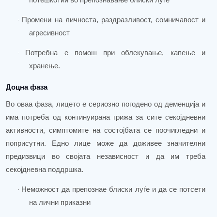
потешкотии во препознавање блиски луѓе
Промени на личноста, раздразливост, сомничавост и
·
агресивност
Потребна е помош при облекување, капење и
·
хранење.
Доцна фаза
Во оваа фаза, лицето е сериозно погодено од деменција и
има потреба од
континуирана грижа за сите секојдневни
активности
, симптомите
на состојбата се поочигледни и
поприсутни.
Едно лице може да доживее значителни
предизвици во својата
независност и да им треба
секојдневна поддршка.
Неможност да препознае блиски луѓе и да се потсети
·
на лични приказни