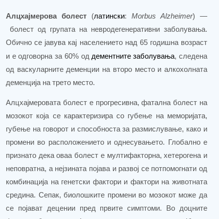
Алцхајмерова болест
латински
Morbus Alzheimer
(
:
) —
болест од групата на невродегенеративни заболувања.
Обично се јавува кај населението над 65 годишна возраст
дементните заболувања
и е одговорна за 60% од
, следена
од васкуларните деменции на второ место и алкохолната
деменција на трето мес
то.
Алцхајмеровата болест е прогресивна, фатална болест на
мозокот која се карактеризира со губење на меморијата,
губење на
говор
от
и способност
а
за размислување, како и
промени во расположението и однесувањето.
Глобално е
признато дека оваа болест е мултифакторна, хетерогена и
неповратна, а нејзината појава и развој се потпомогнати од
комбинација на генетски фактори и фактори на животната
средина.
Сепак, биолошките промени во мозокот може да
се појават децении пред првите симптоми. Во доцните