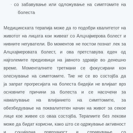
со забавување или одложување на симптомите на
·
болеста
Медицинската терапија може да го подобри квалитетот на
животот на лицата кои живеат со Алцхајмерова болест и
нивните негуватели. Во моментов не постои познат лек за
Алцхајмеровата болес
т,
и ова претставува еден од
најголемите предизвици на јавното здравје во денешно
време. Моменталните третмани се фокусирани кон
олеснување на симптомите. Тие не се во состојба да
ја
запрат
прогресијата на болеста бидејќи не влијаат врз
основните причини за болеста
и се насочени за
намалување на влијанието на симптомите, за
обезбедување на поквалитетен начин на живот за секое
лице кое живее со оваа состојба
.
Терапиите без лекови
може да бидат корисни, како што се одржување
активност
и социјална поврзаност и справување со