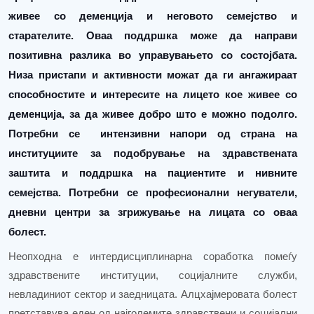
живее со деменција и неговото семејство и
старателите. Оваа поддршка може да направи
позитивна разлика во управувањето со состојбата.
Низа пристапи и активности можат да ги ангажираат
способностите и интересите на лицето кое живее со
деменција, за да живее добро што е можно подолго.
Потребни се
интензивни напори
од страна на
институциите
за подобрување на здравствената
заштита и поддршка на пациентите и нивните
семејства.
Потребни се професионални негуватели
,
дневни центри
за згрижување на лицата со оваа
болест
.
Неопходна е интердисциплинарна соработка помеѓу
здравствените институции, социјалните служби,
невладиниот сектор и заедницата. Алцхајмеровата болест
претставува еден од најголемите здравствени и социјални