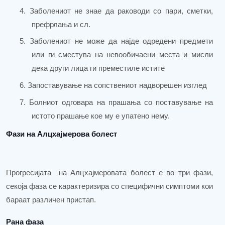
4.
Заболениот не знае да раководи со пари, сметки,
префрлања и сл.
5.
Заболениот не може да најде одредени предмети
или ги сместува на невообичаени места и мисли
дека други лица ги преместиле истите
6.
Запоставување на сопствениот надворешен изглед
7.
Болниот одговара на прашања со поставување на
истото прашање кое му е упатено нему
.
Фази на Алцхајмерова болест
Прогресијата на Алцхајмеровата болест е во три фази,
с
екоја фаза се карактеризира со специфични симптоми кои
бараат различен пристап.
Рана фаза