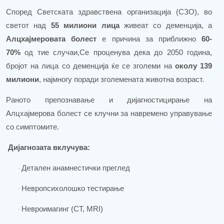
Според Светската здравствена организација (СЗО), во
светот над
55 милиони лица
живеат со деменција, а
Алцхајмеровата болест
е причина за приближно
60-
70%
од тие случаи
,
Се проценува дека до 2050 година,
бројот на лица со деменција ќе се зголеми на
околу 139
милиони
, најмногу поради зголемената животна возраст.
Раното препознавање и дијагностицирање на
Алцхајмерова болест се клучни за навремено управување
со симптомите.
Дијагнозата вклучува:
Детален анамн
естички
преглед
·
Невропсихолошко тестирање
·
Невроимагинг (CT, MRI)
·