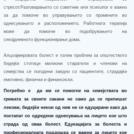
стресот.Разговарањето со советник или психолог е важно
за да помогне во
управувањето со промените во
однесувањето и расположението.
Работната терапија
може да помогне во подобрувањето на
секојдневното
функционирање дома.
Алцхајмеровата болест е голем проблем за општеството
бидејќи стотици милиони старатели и членови на
семејства се погодени заедно со пациентите, страдајќи
емотивно, физички и финансиски
.
П
отребно е да им се помогне на семејствата во
грижата за своите сакани не само да се препишат
лекови, бидејќи некои од нив не се едуцирани како да
постапат со одредени однесувања
на лицето кое што
страда од оваа болест. Едукацијата за болеста и
професионалната поддршка се важни за лицето кое