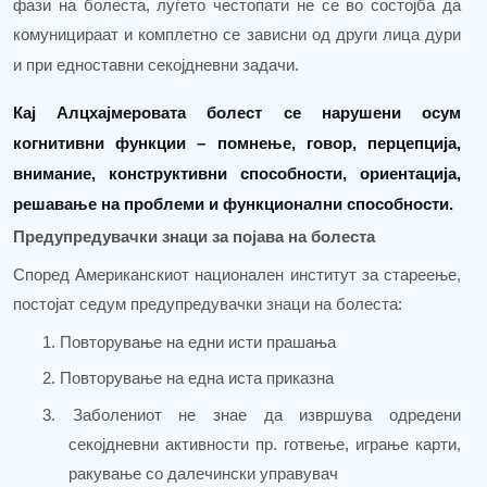
фази на болеста, луѓето честопати не се во состојба да
комуницираат и комплетно се зависни од други лица дури
и при едноставни секојдневни задачи.
Кај Алцхајмеровата болест се нарушени осум
когнитивни функции – помнење, говор, перцепција,
внимание, конструктивни способности, ориентација,
решавање на проблеми и функционални способности.
Предупредувачки знаци
за појава на болеста
Според Американскиот национален институт за стареење,
постојат седум предупредувачки знаци на болеста:
1.
Повторување на едни исти прашања
2.
Повторување на една иста приказна
3.
Заболениот не знае да извршува одредени
секојдневни активности пр. готвење, играње карти,
ракување со далечински управувач