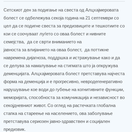
С
етскиот ден
за подигање на свеста од
Алцхајмеровата
болест се одбележува секоја година на 21 септември со
цел да се подигне свеста за предизвиците и тешкотиите со
кои се соочуваат луѓето со оваа болест и нивните
семејства,
да
се
сврти вниманието на
јавноста
за
влијанието на оваа болест, да поттикне
навремена дијагноза, поддршка и истражување
како и да
се делува за намалување на стигмата што ја опкружува
деменцијата.
Алцхајмеровата болест претставува најчеста
форма на деменција и е прогресивно, невродегенеративно
нарушување кое води до губење на когнитивните функции,
меморијата, способноста за комуникација и независност во
секојдневниот живот. Со оглед на растечката глобална
стапка на стареење на населението, ова заболување
претставува сериозен јавно-здравствен и социјален
предизвик.