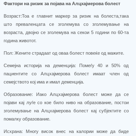
Фактори на ризик за појава на Алцхајмерова болест
Возраст:Тоа е главнит маркер за ризик на болеста,така
што преваленцата се зголемува со зголемување на
возраста, двојно се зголемува на секои 5 години по 60
-та
година животот.
Пол: Жените страдаат од оваа болест повеќе од мажите.
Семејна историја на деменција: Помеѓу 40 и 50% од
пациентите со Алцхајмерова болест имаат член од
семејството кој има и имал деменција.
Образование: Иако Алцхајмеро
в
а болест може да се
појави кај луѓе со кое било ниво на образование, постои
зголемување на Алцхајмерова болест кај субјектите со
помалку образование.
Исхрана: Многу висок внес на калории може да биде