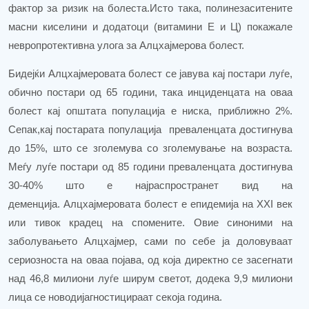
фактор за ризик на болеста.Исто така, полинезаситените
масни киселини и додатоци (витамини Е и Ц) покажале
невропротективна улога за Алцхајмерова болест.
Бидејќи Алцхајмеровата болест се јавува кај постари луѓе,
обично постари од 65 години, така инциденцата на оваа
болест кај општата популација е ниска, приближно 2%.
Сепак,кај постарата популација преваленцата достигнува
до 15%, што се зголемува со зголемување на возраста.
Меѓу луѓе постари од 85 години преваленцата достигнува
30-40% што е најраспространет вид на
деменција.
Алцхајмеровата болест е е
пидемија на XXI век
или тивок крадец на спомените. Овие синоними на
заболувањето Алцхајмер, сами по себе ја доловуваат
сериозноста на оваа појава, од која директно се засегнати
над 46
,8
милиони луѓе ширум светот
,
додека 9,9 милиони
лица се новодијагностицираат
секоја година
.