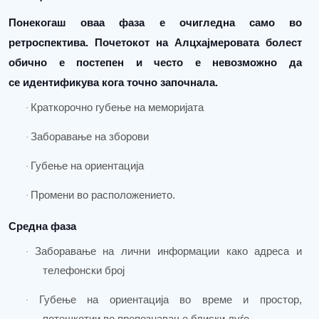
Понекогаш оваа фаза е очигледна само во
ретроспектива. Почетокот на
Алцхајмеровата болест
обично е постепен и често е невозможно да
се
идентификува кога точно започнала
.
Краткорочно губење на меморијата
·
Заборава
ње на
зборови
·
Губење на ориентација
·
Промени во расположението.
·
Средна фаза
Заборав
ање на
лични информации како адреса и
·
телефонски број
Губење на ориентација во време и простор,
·