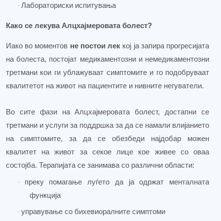
Лабораториски испитувања
·
Како се лекува Алцхајмеровата болест?
Иако во моментов
не постои лек
кој ја запир
а прогресијата
на
болеста, постојат медикаментозни и немедикаментозни
третмани кои ги ублажуваат симптомите и го подобруваат
квалитетот на живот на пациентите и нивните негуватели
.
Во сите фази на Алцхајмеровата болест, достапни се
третмани и услуги
за поддршка за да се намали влијанието
на симптомите, за да се
обезбеди најдобар можен
квалитет на живот за секое лице кое живее
со оваа
состојба. Терапијата се занимава со различни области:
преку помагање луѓето да ја одржат менталната
·
функција
управување со бихевиоралните симптоми
·