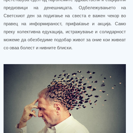
предизвици на денешницата. Одбележувањето на
Светскиот ден за подигање на свеста е важен чекор во
правец на информираност, прифаќање и акција. Само
преку колективна едукација, истражување и солидарност
можеме да обезбедиме подобар живот за оние кои живеат
со оваа болест и нивните блиски.