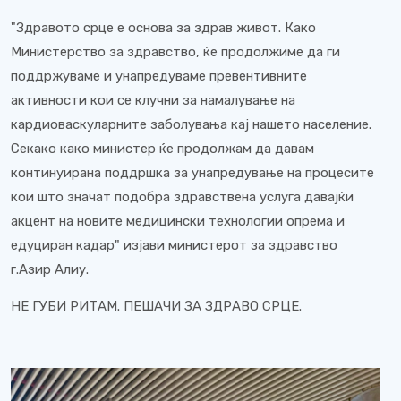
"Здравото срце е основа за здрав живот. Како
Министерство за здравство, ќе продолжиме да ги
поддржуваме и унапредуваме превентивните
активности кои се клучни за намалување на
кардиоваскуларните заболувања кај нашето население.
Секако како министер ќе продолжам да давам
континуирана поддршка за унапредување на процесите
кои што значат подобра здравствена услуга давајќи
акцент на новите медицински технологии опрема и
едуциран кадар" изјави министерот за здравство
г.Азир Алиу.
НЕ ГУБИ РИТАМ. ПЕШАЧИ ЗА ЗДРАВО СРЦЕ.