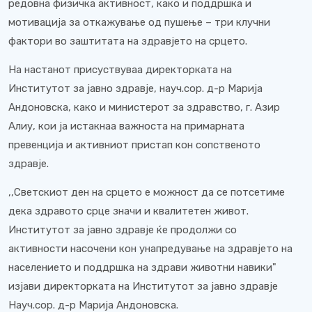
редовна физичка активност, како и поддршка и
мотивација за откажување од пушење – три клучни
фактори во заштитата на здравјето на срцето.
На настанот присуствуваа директорката на
Институтот за јавно здравје, науч.сор. д-р Марија
Андоновска, како и министерот за здравство, г. Азир
Алиу, кои ја истакнаа важноста на примарната
превенција и активниот пристап кон сопственото
здравје.
,,Светскиот ден на срцето е можност да се потсетиме
дека здравото срце значи и квалитетен живот.
Институтот за јавно здравје ќе продолжи со
активности насочени кон унапредување на здравјето на
населението и поддршка на здрави животни навики"
изјави директорката на Институтот за јавно здравје
Науч.сор. д-р Марија Андоновска.