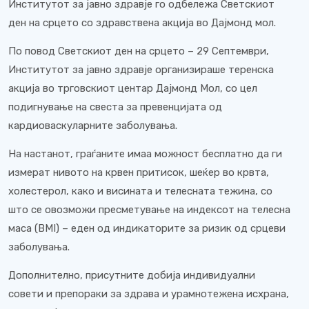
Институтот за јавно здравје го одбележа Светскиот
ден на срцето со здравствена акција во Дајмонд мол.
По повод Светскиот ден на срцето – 29 Септември,
Институтот за јавно здравје организираше теренска
акција во трговскиот центар Дајмонд Мол, со цел
подигнување на свеста за превенцијата од
кардиоваскуларните заболувања.
На настанот, граѓаните имаа можност бесплатно да ги
измерaт нивото на крвен притисок, шеќер во крвта,
холестерол, како и висината и телесната тежина, со
што се овозможи пресметување на индексот на телесна
маса (BMI) – еден од индикаторите за ризик од срцеви
заболувања.
Дополнително, присутните добија индивидуални
совети и препораки за здрава и урамнотежена исхрана,