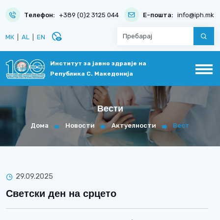
Телефон:
+389 (0)2 3125 044
Е-пошта:
info@iph.mk
disabled_visible
МК
|
AL
|
EN
Институт за јавно здравје на
Република С. Македонија
Вести
Дома
Новости
Актуелности
Вест
29.09.2025
Светски ден на срцето