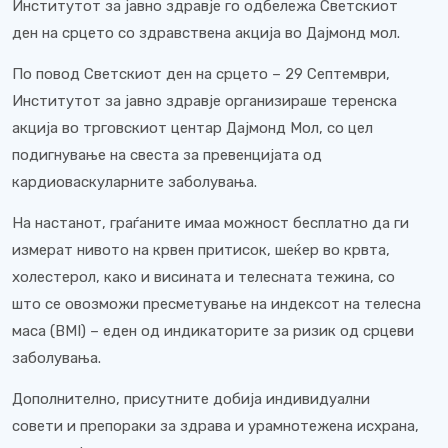
Институтот за јавно здравје го одбележа Светскиот
ден на срцето со здравствена акција во Дајмонд мол.
По повод Светскиот ден на срцето – 29 Септември,
Институтот за јавно здравје организираше теренска
акција во трговскиот центар Дајмонд Мол, со цел
подигнување на свеста за превенцијата од
кардиоваскуларните заболувања.
На настанот, граѓаните имаа можност бесплатно да ги
измерaт нивото на крвен притисок, шеќер во крвта,
холестерол, како и висината и телесната тежина, со
што се овозможи пресметување на индексот на телесна
маса (BMI) – еден од индикаторите за ризик од срцеви
заболувања.
Дополнително, присутните добија индивидуални
совети и препораки за здрава и урамнотежена исхрана,