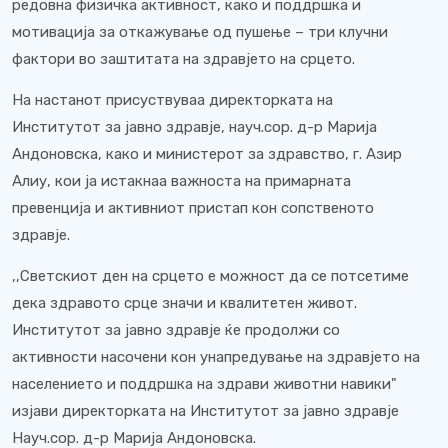
редовна физичка активност, како и поддршка и
мотивација за откажување од пушење – три клучни
фактори во заштитата на здравјето на срцето.
На настанот присуствуваа директорката на
Институтот за јавно здравје, науч.сор. д-р Марија
Андоновска, како и министерот за здравство, г. Азир
Алиу, кои ја истакнаа важноста на примарната
превенција и активниот пристап кон сопственото
здравје.
,,Светскиот ден на срцето е можност да се потсетиме
дека здравото срце значи и квалитетен живот.
Институтот за јавно здравје ќе продолжи со
активности насочени кон унапредување на здравјето на
населението и поддршка на здрави животни навики"
изјави директорката на Институтот за јавно здравје
Науч.сор. д-р Марија Андоновска.