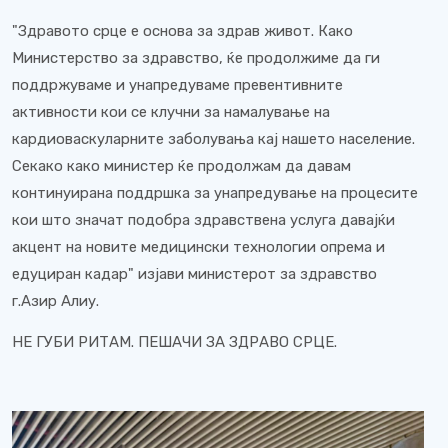
"Здравото срце е основа за здрав живот. Како
Министерство за здравство, ќе продолжиме да ги
поддржуваме и унапредуваме превентивните
активности кои се клучни за намалување на
кардиоваскуларните заболувања кај нашето население.
Секако како министер ќе продолжам да давам
континуирана поддршка за унапредување на процесите
кои што значат подобра здравствена услуга давајќи
акцент на новите медицински технологии опрема и
едуциран кадар" изјави министерот за здравство
г.Азир Алиу.
НЕ ГУБИ РИТАМ. ПЕШАЧИ ЗА ЗДРАВО СРЦЕ.