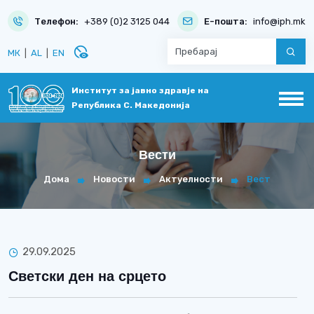
Телефон:
+389 (0)2 3125 044
Е-пошта:
info@iph.mk
disabled_visible
МК
|
AL
|
EN
Институт за јавно здравје на
Република С. Македонија
Вести
Дома
Новости
Актуелности
Вест
29.09.2025
Светски ден на срцето