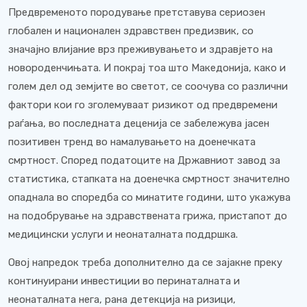
Предвременото породување претставува сериозен
глобален и национален здравствен предизвик, со
значајно влијание врз преживувањето и здравјето на
новороденчињата. И покрај тоа што Македонија, како и
голем дел од земјите во светот, се соочува со различни
фактори кои го зголемуваат ризикот од предвремени
раѓања, во последната деценија се забележува јасен
позитивен тренд во намалувањето на доенечката
смртност. Според податоците на Државниот завод за
статистика, стапката на доенечка смртност значително
опаднала во споредба со минатите години, што укажува
на подобрување на здравствената грижа, пристапот до
медицински услуги и неонаталната поддршка.
Овој напредок треба дополнително да се зајакне преку
континуирани инвестиции во перинаталната и
неонаталната нега, рана детекција на ризици,