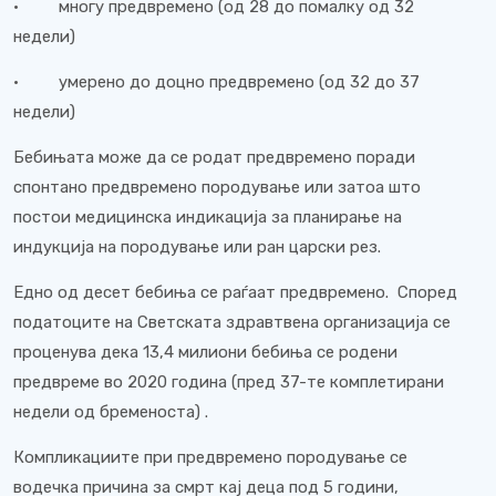
· многу предвремено (од 28 до помалку од 32
недели)
· умерено до доцно предвремено (од 32 до 37
недели)
Бебињата може да се родат предвремено поради
спонтано предвремено породување или затоа што
постои медицинска индикација за планирање на
индукција на породување или ран царски рез.
Едно од десет бебиња се раѓаат предвремено. Според
податоците на Светската здравтвена организација се
проценува дека 13,4 милиони бебиња се родени
предвреме во 2020 година (пред 37-те комплетирани
недели од бременоста) .
Компликациите при предвремено породување се
водечка причина за смрт кај деца под 5 години,