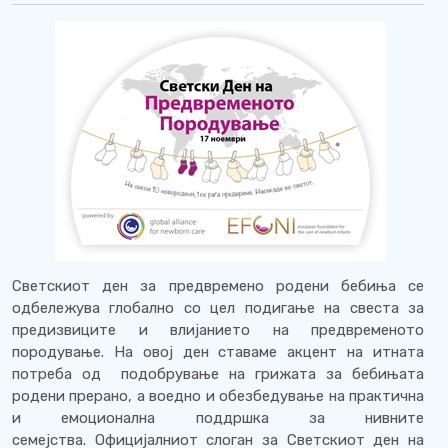
Светскиот ден за предвремено родени бебиња се
одбележува глобално со цел подигање на свеста за
предизвиците и влијанието на предвременото
породување. На овој ден ставаме акцент на итната
потреба од подобрување на грижата за бебињата
родени прерано, а воедно и обезбедување на практична
и емоционална поддршка за нивните
семејства. Официјалниот слоган за Светскиот ден на