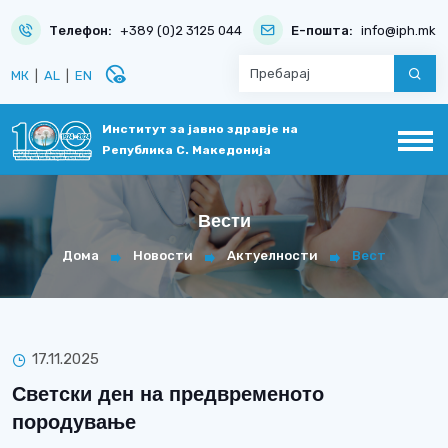
Телефон:
+389 (0)2 3125 044
Е-пошта:
info@iph.mk
disabled_visible
МК
|
AL
|
EN
Институт за јавно здравје на
Република С. Македонија
Вести
Дома
Новости
Актуелности
Вест
17.11.2025
Светски ден на предвременото
породување