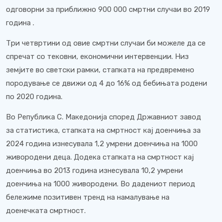
одговорни за приближно 900 000 смртни случаи во 2019
година .
Три четвртини од овие смртни случаи би можеле да се
спречат со тековни, економични интервенции.
Низ
земјите во светски рамки, стапката на предвремено
породување се движи од 4 до 16% од бебињата родени
по 2020 година.
Во Република С. Македонија според Државниот завод
за статистика, стапката на смртност кај доенчиња за
2024 година изнесувала 1,2 умрени доенчиња на 1000
живородени деца. Додека стапката на смртност кај
доенчиња во 2013 година изнесувала 10,2 умрени
доенчиња на 1000 живородени. Во дадениот период
бележиме позитивен тренд на намалување на
доенечката смртност.