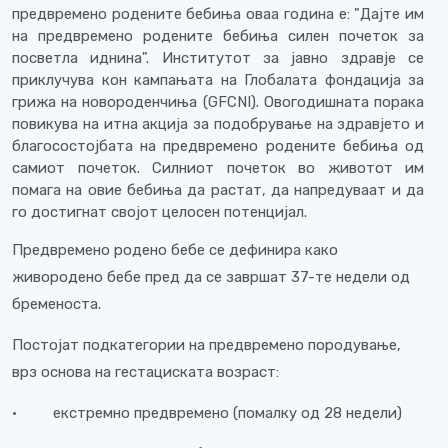
предвремено родените бебиња оваа година е: "Дајте им
на предвремено родените бебиња силен почеток за
посветла иднина". Институтот за јавно здравје се
приклучува кон кампањата на Глобалата фондација за
грижа на новороденчиња (GFCNI). Овогодишната порака
повикува на итна акција за подобрување на здравјето и
благосостојбата на предвремено родените бебиња од
самиот почеток. Силниот почеток во животот им
помага на овие бебиња да растат, да напредуваат и да
го достигнат својот целосен потенцијал.
Предвремено родено бебе се дефинира како
живородено бебе пред да се завршат 37-те недели од
бременоста.
Постојат подкатегории на предвремено породување,
врз основа на гестациската возраст:
· екстремно предвремено (помалку од 28 недели)