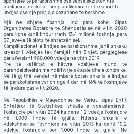
spontane të parakohshme ose sepse ekziston një
indikacion mjekësor për planifikimin e induksionit të
lindjes ose një prerjeje cezariane të hershme.
Një në dhjetë foshnj
a
lind para kohe. Sipas
Organizatës Botërore të Shëndetësisë në vitin 2020
para kohe kanë lindur rreth 13
,
4 milionë foshnj
a
(para
37 javëve të plota të shtatzënisë).
Komplikacionet e lindjes së parakohshme janë shkaku
kryesor i vdekjes tek fëmijët nën 5 vje
t
, përgjegjëse
për afërsisht 900
.
000 vdekje në vitin 2019.
Tre të katërtat e këtyre vdekjeve mund të
parandaloheshin me ndërhyrje aktuale dhe
ekonomike
.
Në të gjithë vendet në mbarë botën shkalla e lindjes
së parakohshme varion nga 4 deri në 16% të foshnjave
të lindura pas vitit 2020.
Në Republikën e Maqedonisë së
Veriut
, sipas
Entit
Shtetëror të Statistik
ës
, shkalla e vdekshmërisë
foshnjore për vitin 2024
ka qenë
1
,
2 vdekje foshnjore
në
1
.
000 lindje të gjalla. Ndërsa shkalla e
vdekshmërisë foshnjore në vitin 2013
ka qenë
10
,
2
vdekje foshnjore për 1
.
000 lindje të gjalla. Në