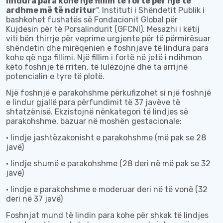
lindura para kohe një fillim të fortë për një të
ardhme më të ndritur
". Instituti i Shëndetit Publik i
bashkohet fushatës së Fondacionit Global për
Kujdesin për të Porsalindurit (GFCNI). Mesazhi i këtij
viti bën thirrje për veprime urgjente për të përmirësuar
shëndetin dhe mirëqenien e foshnjave të lindura para
kohe që nga fillimi. Një fillim i fortë në jetë i ndihmon
këto foshnje të rriten, të lulëzojnë dhe t
a
arrijnë
potencialin e tyre të plotë.
Një foshnjë e parakohshme përkufizohet si një foshnjë
e lindur gjallë para përfundimit të 37 javëve të
shtatzënisë. Ekzistojnë nënkategori të lindjes së
parakohshme, bazuar në moshën gestacionale:
•
lindje
jashtëzakonisht e parakohshme (më pak se 28
javë)
•
lindje
shumë e parakohshme (28 deri në më pak se 32
javë)
•
lindje
e parakohshme e moderuar deri në të vonë (32
deri në 37 javë)
Foshnjat mund të lindin para kohe për shkak të lindjes