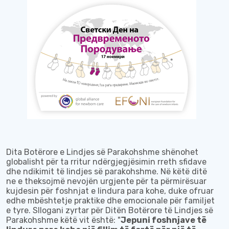
Dita Botërore e Lindjes së Parakohshme
shën
ohet
globalisht për t
a
rritur ndërgjegjësimin rreth sfidave
dhe ndikimit të lindjes së parakohshme. Në këtë ditë
ne
e
theksojmë nevojën urgjente për t
a
përmirësuar
kujdesin për foshnjat e lindura para kohe, duke ofruar
edhe
mbështetje praktike dhe emocionale për familjet
e tyre. Sl
l
ogani zyrtar për Ditën Botërore të Lindjes së
Parakohshme këtë vit është: "
Jepuni foshnjave të