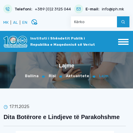
Telefoni:
+389 (0)2 3125 044
E-mail:
info@iph.mk
disabled_visible
МК
|
AL
|
EN
Instituti i Shëndetit Publik i
Republika e Maqedonisë së Veriut
Lajme
Ballina
Risi
Aktualitete
Lajm
17.11.2025
Dita Botërore e Lindjeve të Parakohshme