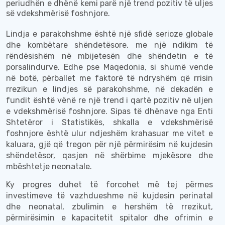
periudhën e dhënë kemi parë një trend pozitiv të uljes
së vdekshmërisë foshnjore.
Lindja e parakohshme është një sfidë serioze globale
dhe kombëtare shëndetësore, me një ndikim të
rëndësishëm në mbijetesën dhe shëndetin e të
porsalindurve. Edhe pse Maqedonia, si shumë vende
në botë, përballet me faktorë të ndryshëm që rrisin
rrezikun e lindjes së parakohshme, në dekadën e
fundit është vë
në re
një trend i qartë pozitiv në uljen
e vdekshmërisë foshnjore. Sipas të dhënave nga Enti
Shtetëror i Statistik
ës
, shkalla e vdekshmërisë
foshnjore është ulur ndjeshëm krahasuar me vitet e
kaluara, gjë që tregon
për
një përmirësim në kujdesin
shëndetësor,
qasjen
në shërbime mjekësore dhe
mbështetje neonatale.
Ky progres duhet të forcohet më tej përmes
investimeve të vazhdueshme në kujdesin perinatal
dhe neonatal, zbulimin e hershëm të rrezikut,
përmirësimin e kapacitetit spitalor dhe ofrimin e