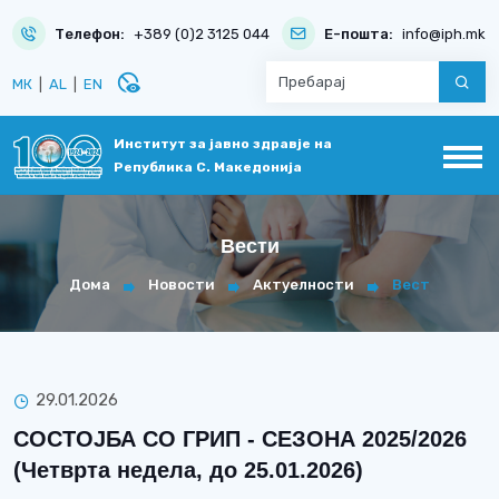
Телефон:
+389 (0)2 3125 044
Е-пошта:
info@iph.mk
disabled_visible
МК
|
AL
|
EN
Институт за јавно здравје на
Република С. Македонија
Вести
Дома
Новости
Актуелности
Вест
29.01.2026
СОСТОЈБА СО ГРИП - СЕЗОНА 2025/2026
(Четврта недела, до 25.01.2026)