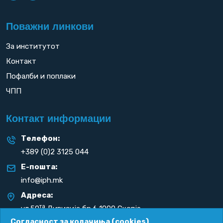
Поважни линкови
За институтот
Контакт
Пофалби и поплаки
ЧПП
Контакт информации
Телефон:
+389 (0)2 3125 044
Е-пошта:
info@iph.mk
Адреса:
та
ул.50
Дивизија бр.6 1000 Скопје
Република С. Македонија
Согласност за колачиња (cookies)