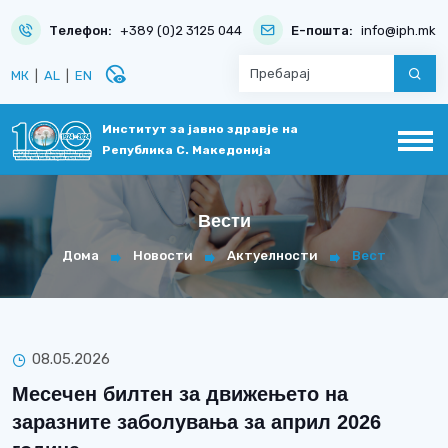
Телефон:
+389 (0)2 3125 044
Е-пошта:
info@iph.mk
disabled_visible
МК
|
AL
|
EN
Институт за јавно здравје на
Република С. Македонија
Вести
Дома
Новости
Актуелности
Вест
08.05.2026
Месечен билтен за движењето на
заразните заболувања за април 2026