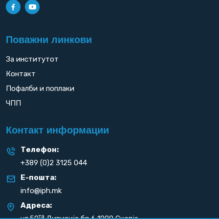
Поважни линкови
За институтот
Контакт
Пофалби и поплаки
ЧПП
Контакт информации
Телефон:
+389 (0)2 3125 044
Е-пошта:
info@iph.mk
Адреса:
та
ул.50
Дивизија бр.6 1000 Скопје