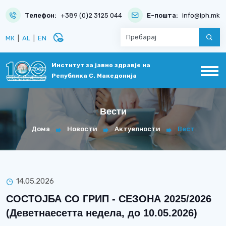
Телефон:
+389 (0)2 3125 044
Е-пошта:
info@iph.mk
disabled_visible
МК
|
AL
|
EN
Институт за јавно здравје на
Република С. Македонија
Вести
Дома
Новости
Актуелности
Вест
14.05.2026
СОСТОЈБА СО ГРИП - СЕЗОНА 2025/2026
(Деветнаесетта недела, до 10.05.2026)