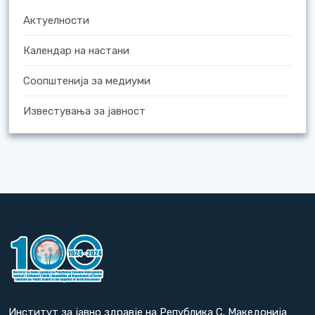
Актуелности
Календар на настани
Соопштенија за медиуми
Известувања за јавност
Институт за јавно здравје на Република С. Македонија