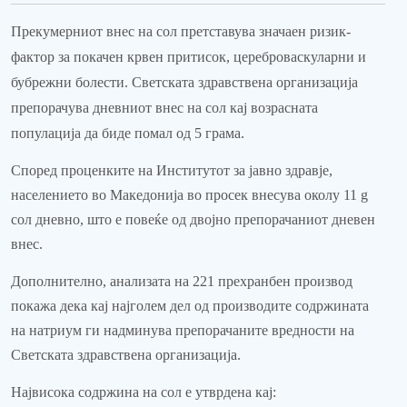
Прекумерниот внес на сол претставува значаен ризик-
фактор за покачен крвен притисок, цереброваскуларни и
бубрежни болести. Светската здравствена организација
препорачува дневниот внес на сол кај возрасната
популација да биде помал од 5 грама.
Според проценките на Институтот за јавно здравје,
населението во Македонија во просек внесува околу 11 g
сол дневно, што е повеќе од двојно препорачаниот дневен
внес.
Дополнително, анализата на 221 прехранбен производ
покажа дека кај најголем дел од производите содржината
на натриум ги надминува препорачаните вредности на
Светската здравствена организација.
Највисока содржина на сол е утврдена кај: