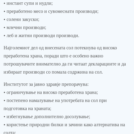
• инстант супи и нудли;
• преработено месо и сувомеснати производи;
• солени закуски;
• млечни производи;
• леб и житни производи производи.
Најголемиот дел од внесената сол потекнува од високо
преработена храна, поради што е особено важно
потрошувачите внимателно да ги читаат декларациите и да
избираат производи со помала содржина на сол.
Институтот за јавно здравје препорачува:
• ограничување на високо преработена храна;
• постепено намалување на употребата на сол при
подготовка на храната;
• избегнување дополнително досолување;
• користење природни билки и зачини како алтернатива на
солта;