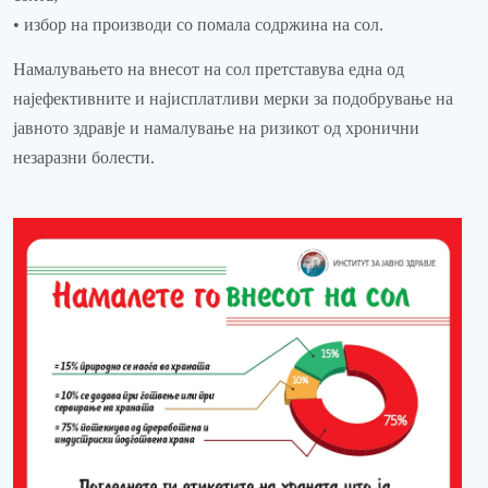
• избор на производи со помала содржина на сол.
Намалувањето на внесот на сол претставува една од
најефективните и најисплатливи мерки за подобрување на
јавното здравје и намалување на ризикот од хронични
незаразни болести.