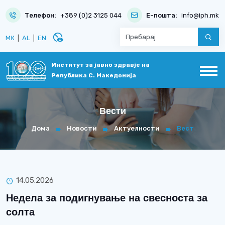
Телефон:
+389 (0)2 3125 044
Е-пошта:
info@iph.mk
disabled_visible
МК
|
AL
|
EN
Институт за јавно здравје на
Република С. Македонија
Вести
Дома
Новости
Актуелности
Вест
14.05.2026
Недела за подигнување на свесноста за
солта