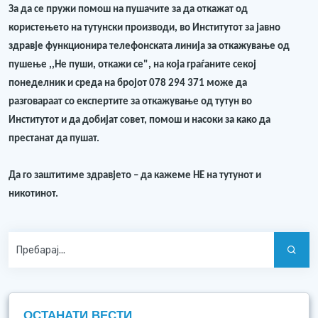
За да се пружи помош на пушачите за да откажат од
користењето на тутунски производи, во Институтот за јавно
здравје функционира телефонската линија за откажување од
пушење ,,Не пуши, откажи се", на која граѓаните секој
понеделник и среда на бројот 078 294 371 може да
разговараат со експертите за откажување од тутун во
Институтот и да добијат совет, помош и насоки за како да
престанат да пушат.
Да го заштитиме здравјето – да кажеме НЕ на тутунот и
никотинот.
ОСТАНАТИ ВЕСТИ