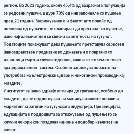
регион. Во 2023 година, околу 45,4% од возрасната популација
се редовни пушачи, а дури 70% од нив започнале со пушење
пред 21 година. Загрижувачки е и фактот што повеќе од
половина од пушачите не планираат да престанат со пушење,
иако најголемиот дел се свесни за штетноста на тутунот.
Податоците покажуваат дека пушењето претставува сериозен
јавноздравствен предизвик во државата и е поврзано со
илјадници смртни случаи годишно, како и со зголемен товар
врз здравствениот систем. Особено загрижува порастот на
употребата на електронски цигари и никотински производи кај
младите.
Институтот за јавно здравје апелира до граѓаните, особено до
младите, да не подлегнуваат на манипулативните пораки и
маркетинг стратегии на тутунската индустрија. Превенцијата,
едукацијата и поддршката за откажување од пушењето се
клучни чекори кон поздрава иднина и подобар квалитет на
живот.