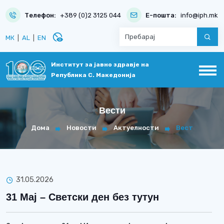
Телефон:
+389 (0)2 3125 044
Е-пошта:
info@iph.mk
disabled_visible
МК
|
AL
|
EN
Институт за јавно здравје на
Република С. Македонија
Вести
Дома
Новости
Актуелности
Вест
31.05.2026
31 Мај – Светски ден без тутун