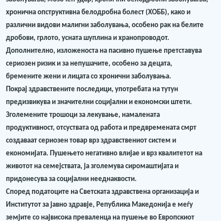
хронична опструктивна белодробна болест (ХОББ), како и
различни видови малигни заболувања, особено рак на белите
дробови, грлото, усната шуплина и хранопроводот.
Дополнително, изложеноста на пасивно пушење претставува
сериозен ризик и за непушачите, особено за децата,
бремените жени и лицата со хронични заболувања.
Покрај здравствените последици, употребата на тутун
предизвикува и значителни социјални и економски штети.
Зголемените трошоци за лекување, намалената
продуктивност, отсуствата од работа и предвремената смрт
создаваат сериозен товар врз здравствениот систем и
економијата. Пушењето негативно влијае и врз квалитетот на
животот на семејствата, ја зголемува сиромаштијата и
придонесува за социјални нееднаквости.
Според податоците на Светската здравствена организација и
Институтот за јавно здравје, Република Македонија е меѓу
земјите со највисока преваленца на пушење во Европскиот