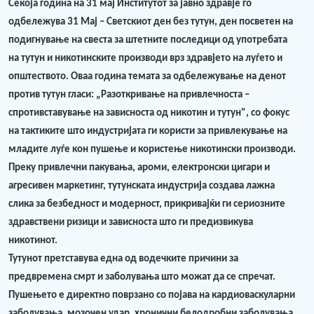
Секоја година на 31 мај Институтот за јавно здравје го
одбележува 31 Мај – Светскиот ден без тутун, ден посветен на
подигнување на свеста за штетните последици од употребата
на тутун и никотинските производи врз здравјето на луѓето и
општеството. Оваа година темата за одбележување на денот
против тутун гласи: „Разоткривање на привлечноста –
спротивставување на зависноста од никотин и тутун", со фокус
на тактиките што индустријата ги користи за привлекување на
младите луѓе кон пушење и користење никотински производи.
Преку привлечни пакувања, ароми, електронски цигари и
агресивен маркетинг, тутунската индустрија создава лажна
слика за безбедност и модерност, прикривајќи ги сериозните
здравствени ризици и зависноста што ги предизвикува
никотинот.
Тутунот претставува една од водечките причини за
предвремена смрт и заболувања што можат да се спречат.
Пушењето е директно поврзано со појава на кардиоваскуларни
заболувања, мозочен удар, хронични белодробни заболувања,