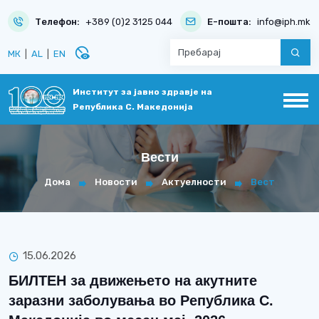
Телефон:
+389 (0)2 3125 044
Е-пошта:
info@iph.mk
disabled_visible
МК
|
AL
|
EN
Институт за јавно здравје на
Република С. Македонија
Вести
Дома
Новости
Актуелности
Вест
15.06.2026
БИЛТЕН за движењето на акутните
заразни заболувања во Република С.