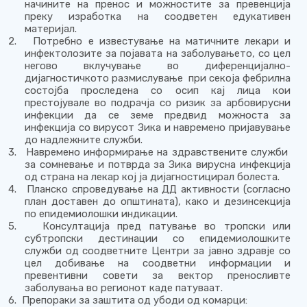
начините на пренос и можностите за превенција
преку изработка на соодветен едукативен
материјал.
2.
Потребно е известување на матичните лекари и
инфектолозите за појавата на заболувањето, со цел
негово вклучување во диференцијално-
дијагностичкото размислување
при секоја фебрилна
состојба проследена со осип кај лица кои
престојувале во подрачја со ризик за арбовирусни
инфекции да се земе предвид можноста за
инфекција со вирусот Зика
и навремено пријавување
до надлежните служби.
3.
Навремено информирање на здравствените служби
за сомневање и потврда за Зика вирусна инфекција
од страна на лекар кој ја дијагностицирал болеста.
4.
Планско спроведување на ДД активности (согласно
план доставен до општината), како и дезинсекција
по епидемиолошки индикации.
5.
Консултација пред патување во тропски или
субтропски дестинации со епидемиолошките
служби од соодветните Центри за јавно здравје со
цел добивање на соодветни информации и
превентивни совети за вектор преносливте
заболувања во регионот каде патуваат.
6.
Препораки за заштита од убоди од комарци: