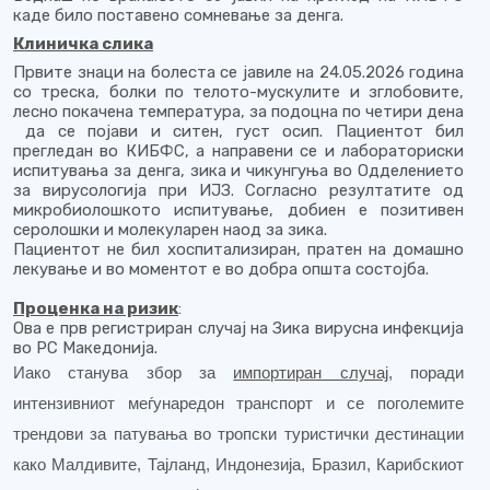
каде било поставено сомневање за денга.
Клиничка слика
Првите знаци на болеста се јавиле на 24.05.2026 година
со треска, болки по телото-мускулите и зглобовите,
лесно покачена температура, за подоцна по четири дена
да се појави и ситен, густ осип. Пациентот бил
прегледан во КИБФС, а направени се и лабораториски
испитувања за денга, зика и чикунгуња во Одделението
за вирусологија при ИЈЗ. Согласно резултатите од
микробиолошкото испитување, добиен е позитивен
серолошки и молекуларен наод за зика.
Пациентот не бил хоспитализиран, пратен на домашно
лекување и во моментот е во добра општа состојба.
Проценка на ризик
:
Ова е прв регистриран случај на Зика вирусна инфекција
во РС Македонија.
Иако станува збор за
импортиран случај
, поради
интензивниот меѓунаредон транспорт и се поголемите
трендови за патувања во тропски туристички дестинации
како Малдивите, Тајланд, Индонезија, Бразил, Карибскиот