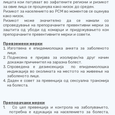
лицата кои патуваат во зафатените региони и ризикот
за овие лица се проценува како низок до среден.
Ризикот за населението во РСМ во моментов се оценува
како низок.
Ризикот може значително да се намали со
спроведување на препорачаните превентивни мерки за
заштита од убоди од комарци и придржувањето кон
препорачаните превентивните мерки и совети.
Превземени мерки
:
Изготвена е епидемиолошка анкета за заболеното
лице.
Поднесена е пријава за изолиран/на друг начин
докажан причинител на заразна болест.
Спроведена е дезинсекција по епидемиолошка
индикација во околината на местото на живеење на
заболеното лице.
Даден е совет за превенција од сексуална трансмија
на болеста.
Препорачани мерки
:
1.
Со цел превенција и контрола на заболувањето,
потребна е едукација на населението за болеста,