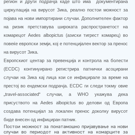
регион и други подрачја каде што има документирана
циркулација на вирусот Зика, реално постои можност за
појава на нови импортирани случаи. Дополнителен фактор
на ризик претставува широката распространетост на
комарецот Aedes albopictus (азиски тигрест комарец) во
повеќе европски земји, кој е потенцијален вектор за пренос
на вирусот Зика.
Европскиот центар за превенција и контрола на болести
(ECDC) континуирано регистрира патнички асоцирани
случаи на Зика кај лица кои се инфицирале за време на
престој во ендемски подрачја. ECDC ги следи токму овие
„travel-associated“ случаи, а WHO укажува дека
присуството на Aedes albopictus во делови од Европа
создава потенцијал за локален пренос доколку вирусот
биде внесен од инфициран патник
.
Постои можност за понатамошно пријавување на нови
случаи во периодот на активност на комарците за