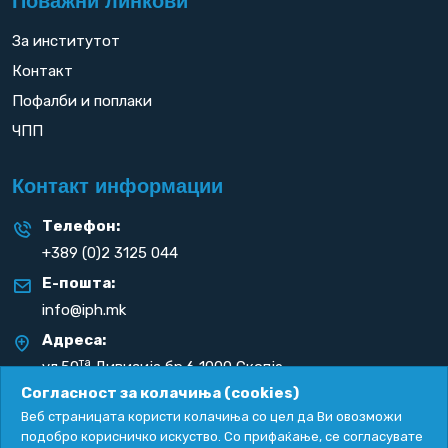
Поважни линкови
За институтот
Контакт
Пофалби и поплаки
ЧПП
Контакт информации
Телефон:
+389 (0)2 3125 044
Е-пошта:
info@iph.mk
Адреса:
та
ул.50
Дивизија бр.6 1000 Скопје
Република С. Македонија
Согласност за колачиња (cookies)
Веб страницата користи колачиња со цел да Ви овозможи
подобро корисничко искуство. Со прифаќање, се согласувате