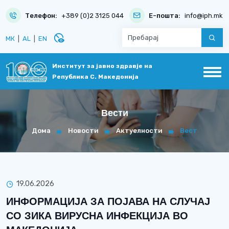
Телефон:
+389 (0)2 3125 044
Е-пошта:
info@iph.mk
disabled_visible
МК
|
AL
|
EN
Институт за јавно здравје на
Република С. Македонија
Вести
Дома
Новости
Актуелности
Вест
19.06.2026
ИНФОРМАЦИЈА ЗА ПОЈАВА НА СЛУЧАЈ
СО ЗИКА ВИРУСНА ИНФЕКЦИЈА ВО