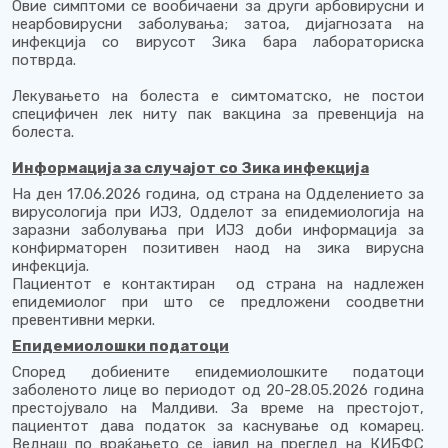
Овие симптоми се вообичаени за други арбовирусни и
неарбовирусни заболувања; затоа, дијагнозата на
инфекција со вирусот Зика бара лабораториска
потврда.
Лекувањето на болеста е симтоматско, не постои
специфичен лек ниту пак вакцина за превенција на
болеста.
Информација за случајот со Зика инфекција
На ден 17.06.2026 година, од страна на Одделението за
вирусологија при ИЈЗ, Одделот за епидемиологија на
заразни заболувања при ИЈЗ доби информација за
конфирматорен позитивен наод на зика вирусна
инфекција.
Пациентот е контактиран од страна на надлежен
епидемиолог при што се предложени соодветни
превентивни мерки.
Епидемиолошки податоци
Според добиените епидемиолошките податоци
заболеното лице во периодот од 20-28.05.2026 година
престојувало на Малдиви. За време на престојот,
пациентот дава податок за каснување од комарец.
Веднаш по враќањето се јавил на преглед на КИБФС