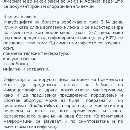
Америка и во некои земји во Азија и Африка, каде што
се документирани и спорадични епидемии.
Клиничка слика
Инкубацијата на болеста вообичаено трае 3-14 дена.
Клиничката слика воглавно е лесна и се карактеризира
со симптоми кои вообичаено траат 2-7 дена, иако
најголем процент од инфицираните лица (окулу 80%) не
развиваат симптоми. Од симптоми најчесто се јавуваат
осип,
покачена телесна температура,
конјунктивитис,
главоболка,
мијалгии и артралгии.
Инфекцијата со вирусот Зика за време на бременоста
може да предизвика раѓање на бебиња со
микроцефалија и други конгенитални малформации,
како и да предизвика предвремено породување и
спонтан абортус, може да биде поврзана и со
синдромот
Guillain-Barré
, невропатија и миелитис кај
возрасни и деца, од што произлегува и јавно-
здравственото значење на оваа болест. Конгенитални
малформации се јавуваат и по симптоматска и по
асимптоматска инфекција.