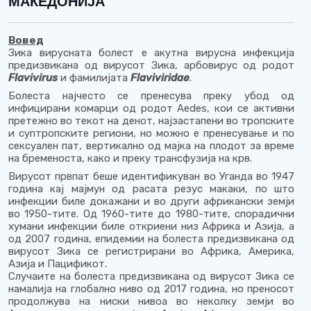
МАКЕДОНИЈА
Вовед
Зика вирусната болест е акутна вирусна инфекција
предизвикана од вирусот Зика, арбовирус од родот
Flavivirus
и фамилијата
Flaviviridae
.
Болеста најчесто се пренесува преку убод од
инфицирани комарци од родот Aedes, кои се активни
претежно во текот на денот, најзастапени во тропските
и суптропските региони, но можно е пренесување и по
сексуален пат, вертикално од мајка на плодот за време
на бременоста, како и преку трансфузија на крв.
Вирусот првпат беше идентификуван во Уганда во 1947
година кај мајмун од расата резус макаки, по што
инфекции биле докажани и во други африкански земји
во 1950-тите. Од 1960-тите до 1980-тите, спорадични
хумани инфекции биле откриени низ Африка и Азија, а
од 2007 година, епидемии на болеста предизвикана од
вирусот Зика се регистрирани во Африка, Америка,
Азија и Пацификот.
Случаите на болеста предизвикана од вирусот Зика се
намалија на глобално ниво од 2017 година, но преносот
продолжува на ниски нивоа во неколку земји во