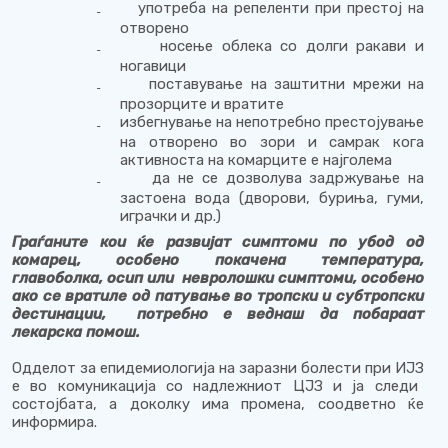
употреба на репеленти при престој на
₋
отворено
носење облека со долги ракави и
₋
ногавици
поставување на заштитни мрежи на
₋
прозорците и вратите
избегнување на непотребно престојување
₋
на отворено во зори и самрак кога
активноста на комарците е најголема
да не се дозволува задржување на
₋
застоена вода (дворови, буриња, гуми,
играчки и др.)
Граѓаните кои ќе развијат симптоми по убод од
комарец, особено покачена температура,
главоболка, осип или невролошки симптоми, особено
ако се вратиле од патување во тропски и субтропски
дестинации, потребно е веднаш да побараат
лекарска помош.
Одделот за епидемиологија на заразни болести
при ИЈЗ
е во комуникација со надлежниот ЦЈЗ и ја следи
состојбата, а доколку има промена, соодветно ќе
информира.