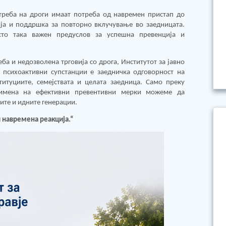
треба на дроги имаат потреба од навремен пристап до
ија и поддршка за повторно вклучување во заедницата.
сто така важен предуслов за успешна превенција и
а и недозволена трговија со дрога, Институтот за јавно
а психоактивни супстанции е заедничка одговорност на
титуциите, семејствата и целата заедница. Само преку
римена на ефективни превентивни мерки можеме да
ите и идните генерации.
 навремена реакција.“