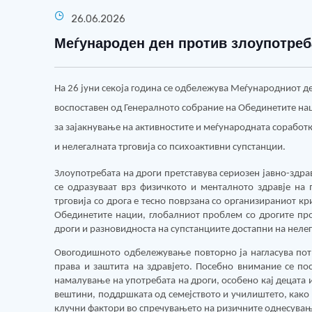
26.06.2026
Меѓународен ден против злоупотреба
На 26 јуни секоја година се одбележува Меѓународниот де
воспоставен од Генералното собрание на Обединетите нац
за зајакнување на активностите и меѓународната соработ
и нелегалната трговија со психоактивни супстанции.
Злоупотребата на дроги претставува сериозен јавно-здра
се одразуваат врз физичкото и менталното здравје на 
трговија со дрога е тесно поврзана со организираниот к
Обединетите нации, глобалниот проблем со дрогите про
дроги и разновидноста на супстанциите достапни на неле
Овогодишното одбележување повторно ја нагласува потр
права и заштита на здравјето. Посебно внимание се пос
намалување на употребата на дроги, особено кај децата
вештини, поддршката од семејството и училиштето, како 
клучни фактори во спречувањето на ризичните однесувањ