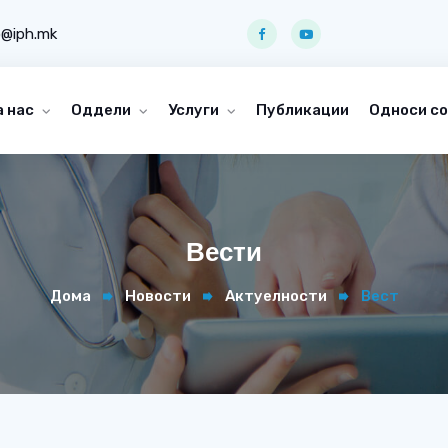
o@iph.mk
а нас
Оддели
Услуги
Публикации
Односи со
Вести
Дома
Новости
Актуелности
Вест