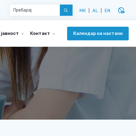
disabled_visible
МК
|
AL
|
EN
Календар на настани
 јавност
Контакт