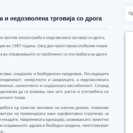
 и недозволена трговија со дрога
н против злоупотреба и недозволена трговија со дрога,
ии во 1987 година. Овој ден претставува глобален повик
ка во справувањето со проблемот со употребата на дроги
вствен, социјален и безбедносен предизвик. Последиците
поединецот, семејството и заедницата, а недозволената
риминал, насилството и социјалната нестабилност. Според
должува да се развива, при што растат и употребата на
галниот пазар.
ебата од пристап заснован на научни докази, човекови
ветува на превенцијата како најефективна стратегија за
 и младите. Навремената едукација, развивањето животни
и создавањето здрава и безбедна средина, претставуваат
а.