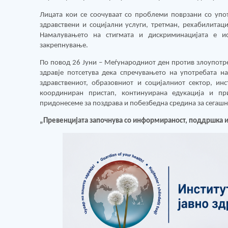
Лицата кои се соочуваат со проблеми поврзани со упо
здравствени и социјални услуги, третман, рехабилитац
Намалувањето на стигмата и дискриминацијата е и
закрепнување.
По повод 26 Јуни – Меѓународниот ден против злоупотреб
здравје потсетува дека спречувањето на употребата н
здравствениот, образовниот и социјалниот сектор, инс
координиран пристап, континуирана едукација и п
придонесеме за поздрава и побезбедна средина за сегашн
„Превенцијата започнува со информираност, поддршка и