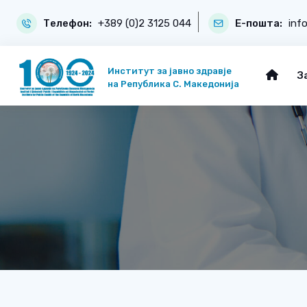
Телефон:
+389 (0)2 3125 044
Е-пошта:
inf
Институт за јавно здравје
З
на Република С. Македонија