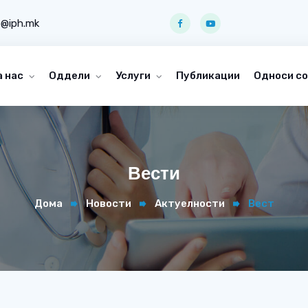
o@iph.mk
а нас
Оддели
Услуги
Публикации
Односи со
Вести
Дома
Новости
Актуелности
Вест