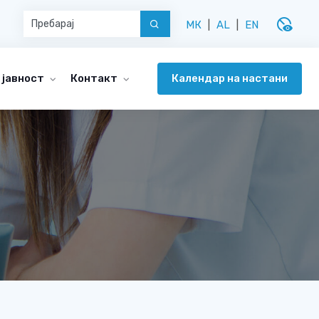
disabled_visible
МК
|
AL
|
EN
Календар на настани
 јавност
Контакт