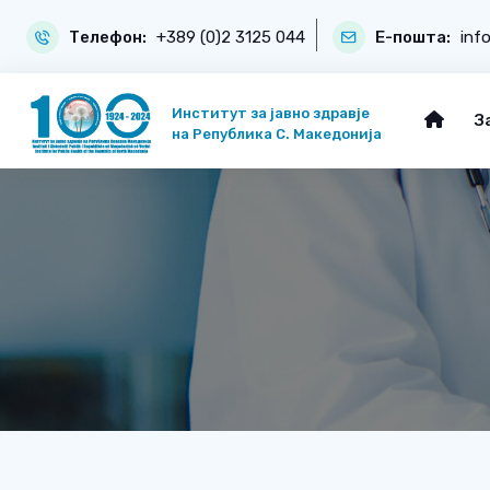
Телефон:
+389 (0)2 3125 044
Е-пошта:
inf
Институт за јавно здравје
З
на Република С. Македонија