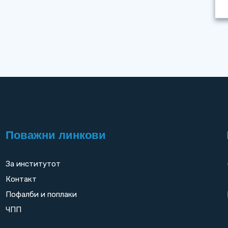
Поважни линкови
За институтот
Контакт
Пофалби и поплаки
ЧПП