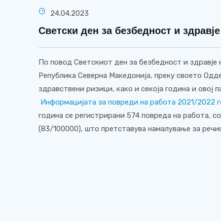
24.04.2023
Светски ден за безбедност и здравје
По повод Светскиот ден за безбедност и здравје н
Република Северна Македонија, преку своето Одде
здравствени ризици, како и секоја година и овој па
Информацијата за повреди на работа 2021/2022
г
година се регистрирани 574 повреда на работа, с
(83/100000), што претставува намалување за речис