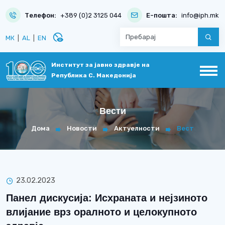
Телефон:
+389 (0)2 3125 044
Е-пошта:
info@iph.mk
disabled_visible
МК
|
AL
|
EN
Институт за јавно здравје на
Република С. Македонија
Вести
Дома
Новости
Актуелности
Вест
23.02.2023
Панел дискусија: Исхраната и нејзиното
влијание врз оралното и целокупното