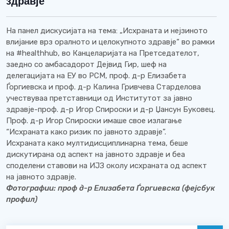
здравје
На панел дискусијата на тема: „Исхраната и нејзиното
влијание врз оралното и целокупното здравје“ во рамки
на #healthhub, во Канцеларијата на Претседателот,
заедно со амбасадорот Дејвид Гир, шеф на
делегацијата на ЕУ во РСМ, проф. д-р Елизабета
Ѓоргиевска и проф. д-р Калина Гривчева Старделова
учествуваа претставници од Институтот за јавно
здравје-проф. д-р Игор Спироски и д-р Џансун Буковец.
Проф. д-р Игор Спироски имаше свое излагање
“Исхраната како ризик по јавното здравје”.
Исхраната како мултидисциплинарна тема, беше
дискутирана од аспект на јавното здравје и беа
споделени ставови на ИЈЗ околу исхраната од аспект
на јавното здравје.
Фотографии: проф д-р Елизабета Ѓоргиевска (фејсбук
профил)