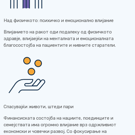
Над физичкото: психичко и емоционално влијание
Влијанието на ракот оди подалеку од физичкото
здравје, влијаејќи на менталната и емоционалната
благосостојба на пациентите и нивните старатели.
Спасувајќи животи, штеди пари
Финансиската состојба на нациите, поединците и
семејствата има огромно влијание врз одржливиот
економски и човечки развој. Со фокусирање на