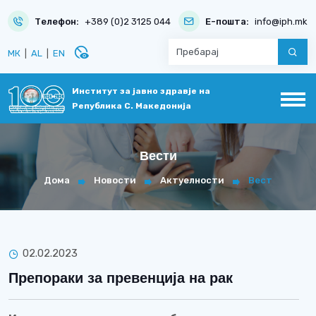
Телефон:
+389 (0)2 3125 044
Е-пошта:
info@iph.mk
disabled_visible
МК
|
AL
|
EN
Институт за јавно здравје на
Република С. Македонија
Вести
Дома
Новости
Актуелности
Вест
02.02.2023
Препораки за превенција на рак