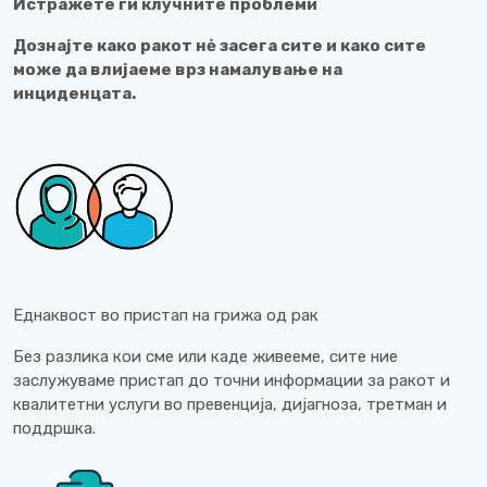
Истражете ги клучните проблеми
Дознајте како ракот нė засега сите и како сите
може да влијаеме врз намалување на
инциденцата.
Еднаквост во пристап на грижа од рак
Без разлика кои сме или каде живееме, сите ние
заслужуваме пристап до точни информации за ракот и
квалитетни услуги во превенција, дијагноза, третман и
поддршка.