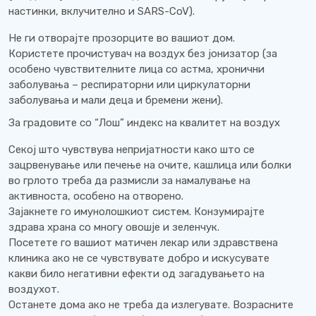
настинки, вклучително и SARS-CoV).
Не ги отворајте прозорците во вашиот дом.
Користете прочистувач на воздух без јонизатор (за
особено чувствителните лица со астма, хронични
заболувања – респираторни или циркулаторни
заболувања и мали деца и бремени жени).
За градовите со “Лош” индекс на квалитет на воздух
Секој што чувствува непријатности како што се
зацрвенување или печење на очите, кашлица или болки
во грлото треба да размисли за намалување на
активноста, особено на отворено.
Зајакнете го имунолошкиот систем. Конзумирајте
здрава храна со многу овошје и зеленчук.
Посетете го вашиот матичен лекар или здравствена
клиника ако не се чувствувате добро и искусувате
какви било негативни ефекти од загадувањето на
воздухот.
Останете дома ако не треба да излегувате. Возрасните