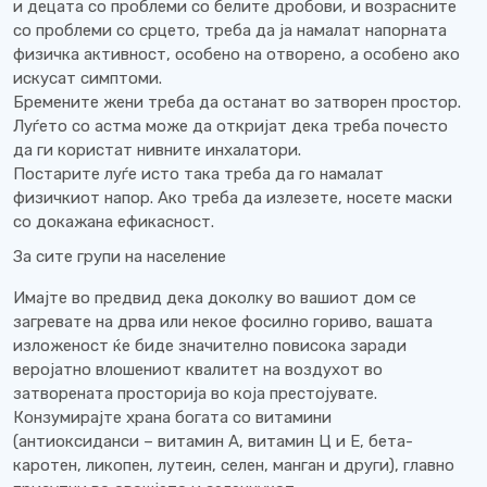
и децата со проблеми со белите дробови, и возрасните
со проблеми со срцето, треба да ја намалат напорната
физичка активност, особено на отворено, а особено ако
искусат симптоми.
Бремените жени треба да останат во затворен простор.
Луѓето со астма може да откријат дека треба почесто
да ги користат нивните инхалатори.
Постарите луѓе исто така треба да го намалат
физичкиот напор. Ако треба да излезете, носете маски
со докажана ефикасност.
За сите групи на население
Имајте во предвид дека доколку во вашиот дом се
загревате на дрва или некое фосилно гориво, вашата
изложеност ќе биде значително повисока заради
веројатно влошениот квалитет на воздухот во
затворената просторија во која престојувате.
Конзумирајте храна богата со витамини
(антиоксиданси – витамин А, витамин Ц и Е, бета-
каротен, ликопен, лутеин, селен, манган и други), главно