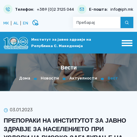
Телефон:
+389 (0)2 3125 044
Е-пошта:
info@iph.mk
disabled_visible
МК
|
AL
|
EN
Институт за јавно здравје на
Република С. Македонија
Вести
Дома
Новости
Актуелности
Вест
03.01.2023
ПРЕПОРАКИ НА ИНСТИТУТОТ ЗА ЈАВНО
ЗДРАВЈЕ ЗА НАСЕЛЕНИЕТО ПРИ