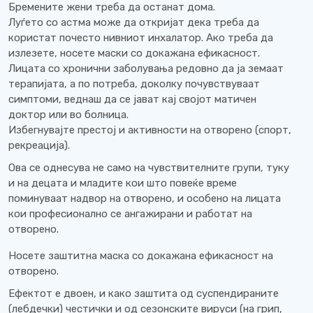
Бремените жени треба да останат дома.
Луѓето со астма може да откријат дека треба да
користат почесто нивниот инхалатор. Ако треба да
излезете, носете маски со докажана ефикасност.
Лицата со хронични заболувања редовно да ја земаат
терапијата, а по потреба, доколку почувствуваат
симптоми, веднаш да се јават кај својот матичен
доктор или во болница.
Избегнувајте престој и активности на отворено (спорт,
рекреација).
Ова се однесува не само на чувствителните групи, туку
и на децата и младите кои што повеќе време
поминуваат надвор на отворено, и особено на лицата
кои професионално се ангажирани и работат на
отворено.
Носете заштитна маска со докажана ефикасност на
отворено.
Ефектот е двоен, и како заштита од суспендираните
(лебдечки) честички и од сезонските вируси (на грип,