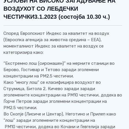
УСЛОВИ НА ВИСОКО ЗАГАДУВАЊЕ НА
ВОЗДУХОТ СО ЛЕБДЕЧКИ
ЧЕСТИЧКИ3.1.2023 (состојба 10.30 ч.)
Според Европскиот Индекс за квалитет на воздух
(Евроспка агенција за животна средина – ЕЕА),
моменталниот Индекс за квалитет на воздух се
категоризира како:
“Екстремно лош (сиромашен)” на мерните станици во
Берово, Гостивар и Тетово заради зголемени
концентрации на PM2.5 честички.
Како “многу лош” се класифицира воздухот во
Струмица, Битола 2, Кичево заради заради
зголемените концентрации на PM10 честички, додека во
Ѓорче Петров заради зголемени концентрации на
PM2.5 честички.
Во Скопје (Лисиче и Центар), Неготино и Прилеп како
“лош” заради зголемените концентрации на
PM10 честички, додека во Кочани и Гевгелија заради