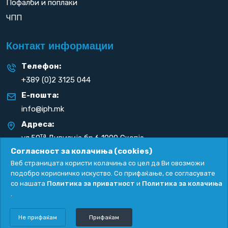
Пофалби и поплаки
ЧПП
Контакт информации
Телефон:
+389 (0)2 3125 044
Е-пошта:
info@iph.mk
Адреса:
та
ул.50
Дивизија бр.6 1000 Скопје
Република С. Македонија
Согласност за колачиња (cookies)
Веб страницата користи колачиња со цел да Ви овозможи
подобро корисничко искуство. Со прифаќање, се согласувате
со нашата
Политика за приватност
и
Политика за колачиња
.
Политика за приватност
|
Политика за колачиња
Copyright
2026. All rights reserved by
UNET
.
Не прифаќам
Прифаќам