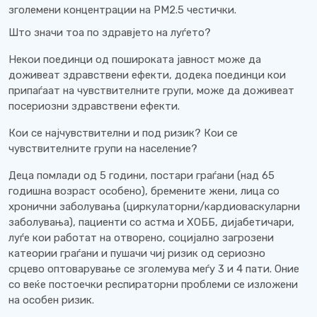
зголемени концентрации на PM2.5 честички.
Што значи тоа по здравјето на луѓето?
Некои поединци од пошироката јавност може да
доживеат здравствени ефекти, додека поединци кои
припаѓаат на чувствителните групи, може да доживеат
посериозни здравствени ефекти.
Кои се најчувствителни и под ризик? Кои се
чувствителните групи на население?
Деца помлади од 5 години, постари граѓани (над 65
годишна возраст особено), бремените жени, лица со
хронични заболувања (циркулаторни/кардиоваскуларни
заболувања), пациенти со астма и ХОББ, дијабетичари,
луѓе кои работат на отворено, социјално загрозени
катеории граѓани и пушачи чиј ризик од сериозно
срцево оптоварување се зголемува меѓу 3 и 4 пати. Оние
со веќе постоечки респираторни проблеми се изложени
на особен ризик.