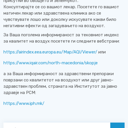
присутни во овошјето и зеленчукот.
Консултирајте се со вашиот лекар. Посетете го вашиот
матичен лекар или здравствена клиника ако се
чувствувате лошо или доколку искусувате какви било
негативни ефекти од загадувањето на воздухот.
За Ваша поголема информираност за тековниот индекс
за квалитет на воздух посетете ги следните вебстрани:
https://airindex.eea.europa.eu/Map/AQI/Viewer/
или
https://www.iqair.com/north-macedonia/skopje
а за Ваша информираност за здравствени препораки
поврзани со квалитетот на воздухот или друг јавно-
здравствен проблем, страната на Институтот за јавно
здравје на РСМ:
https://www.iph.mk/