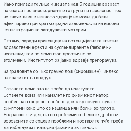
Иако помладите лица и децата над 5 годишна возраст
не спаѓаат во високоризичните групи на население, тоа
не значи дека и нивното здравје не може да биде
афектирано при краткотрајни изложености на високи
концентрации на загадувачки материи.
Оттаму, заради превенција на потенцијалните штетни
здравствени ефекти на суспендираните (лебдечки
честички) кои во моментов драстично се
зголемени, Институтот за јавно здравје препорачува:
За градовите со “Екстремно лош (сиромашен)” индекс
на квалитет на воздух
Останете дома ако не треба да излегувате.
Останете дома или намалете го физичкиот напор,
особен на отворено, особено доколку почувствувате
симптоми како што се кашлица или болки во грлото.
Возрасните и децата со проблеми со белите дробови,
возрасните со срцеви проблеми и постарите луѓе треба
да избегнуваат напорна физичка активност.