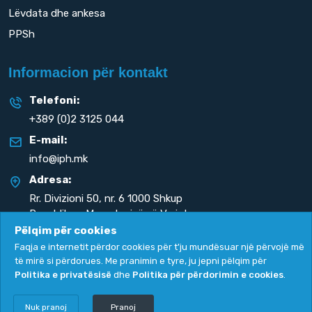
Lëvdata dhe ankesa
PPSh
Informacion për kontakt
Telefoni:
+389 (0)2 3125 044
E-mail:
info@iph.mk
Adresa:
Rr. Divizioni 50,
nr. 6 1000 Shkup
Republika e Maqedonisë së Veriut
Pëlqim për cookies
Faqja e internetit përdor cookies për t'ju mundësuar një përvojë më
të mirë si përdorues. Me pranimin e tyre, ju jepni pëlqim për
Politika e privatësisë
dhe
Politika për përdorimin e cookies
.
Politika e privatësisë
|
Politika për përdorimin e cookies
Copyright
2026. All rights reserved by
UNET
.
Nuk pranoj
Pranoj