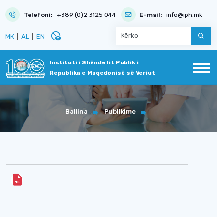
Telefoni:
+389 (0)2 3125 044
E-mail:
info@iph.mk
disabled_visible
МК
|
AL
|
EN
Instituti i Shëndetit Publik i
Republika e Maqedonisë së Veriut
Ballina
Publikime