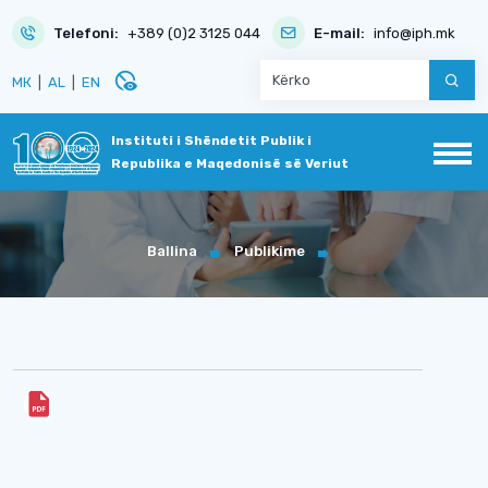
Telefoni:
+389 (0)2 3125 044
E-mail:
info@iph.mk
disabled_visible
МК
|
AL
|
EN
Instituti i Shëndetit Publik i
Republika e Maqedonisë së Veriut
Ballina
Publikime