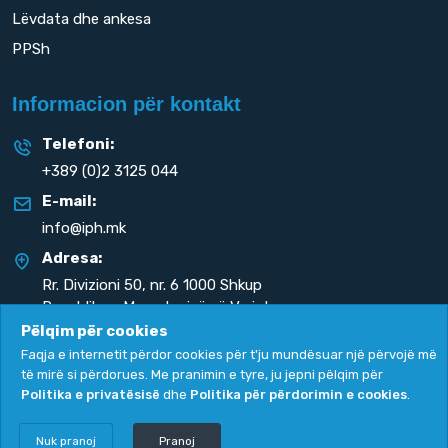
Lëvdata dhe ankesa
PPSh
Informacion për kontakt
Telefoni:
+389 (0)2 3125 044
E-mail:
info@iph.mk
Adresa:
Rr. Divizioni 50,
nr. 6 1000 Shkup
Republika e Maqedonisë së Veriut
Pëlqim për cookies
Faqja e internetit përdor cookies për t'ju mundësuar një përvojë më
të mirë si përdorues. Me pranimin e tyre, ju jepni pëlqim për
Politika e privatësisë
dhe
Politika për përdorimin e cookies
.
Politika e privatësisë
|
Politika për përdorimin e cookies
Copyright
2026. All rights reserved by
UNET
.
Nuk pranoj
Pranoj